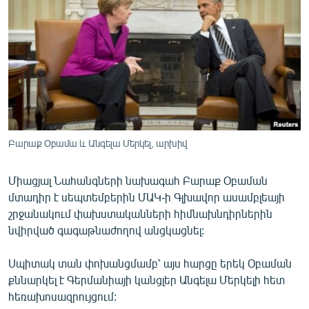
ՄԻՋԱԶԳԱՅԻՆ
ՄՇԱԿՈՒՅԹ
ՍՊՈՐՏ
ՄԵԿՆԱԲԱՆՈՒԹՅՈՒՆ
ՏՏ ԵՒ ԻՆՏԵՐՆԵՏ
ԿՈՐՈՆԱՎԻՐՈՒՍ
Բարաք Օբամա և Անգելա Մերկել, արխիվ
ԱՐԽԻՎ
Միացյալ Նահանգների նախագահ Բարաք Օբաման
ՏԵՍԱՆՅՈՒԹԵՐ
մտադիր է սեպտեմբերին ՄԱԿ-ի Գլխավոր ասամբլեայի
ԲԱՆԱՎԵՃ
շրջանակում փախստականների հիմնախնդիրներին
նվիրված գագաթնաժողով անցկացնել:
ՁԳՏԵԼՈՎ ԼԱՎԱԳՈՒՅՆԻՆ
ՓՈԴՔԱՍԹ
Սպիտակ տան փոխանցմամբ՝ այս հարցը երեկ Օբաման
քննարկել է Գերմանիայի կանցլեր Անգելա Մերկելի հետ
հեռախոսազրույցում:
Հայերեն