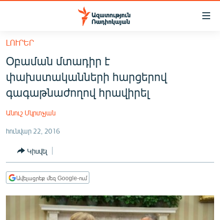
Մատչելիության
հղումներ
Անցնել
ԼՈՒՐԵՐ
հիմնական
ԱԶԱՏՈՒԹՅՈՒՆ TV
Օբաման մտադիր է
բովանդակությանը
ՀԱՅԱՍՏԱՆ
Անցնել
փախստականների հարցերով
հիմնական
ՔԱՂԱՔԱԿԱՆ
գագաթնաժողով հրավիրել
մենյուին
ԸՆՏՐՈՒԹՅՈՒՆՆԵՐ 2026
Որոնում
Անուշ Մկրտչյան
ԻՐԱՎՈՒՆՔ
հունվար 22, 2016
ՀԱՍԱՐԱԿՈՒԹՅՈՒՆ
Կիսվել
ՏՆՏԵՍՈՒԹՅՈՒՆ
ՂԱՐԱԲԱՂ
Ավելացրեք մեզ Google-ում
ՊԱՏԵՐԱԶՄԻ 6 ՇԱԲԱԹՆԵՐԸ
ՏԱՐԱԾԱՇՐՋԱՆ