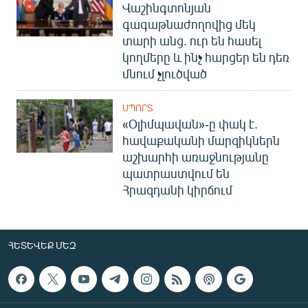
Վաշինգտոնյան
գագաթնաժողովից մեկ
տարի անց. ուր են հասել
կողմերը և ինչ հարցեր են դեռ
մնում չլուծված
ՍՊՈՐՏ
«Օլիմպավան»-ը փակ է.
հավաքականի մարզիկներն
աշխարհի առաջնությանը
պատրաստվում են
Հրազդանի կիրճում
ՀԵՏԵՎԵՔ ՄԵԶ