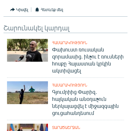
English
Կիսվել
Հետևեք մեզ
Русский
Շարունակել կարդալ
ՀԵՏԵՎԵՔ ՄԵԶ
ՀԱՍԱՐԱԿՈՒԹՅՈՒՆ
Փախուստ ռուսական
զորամասից. ինչու է ռուսների
հոսքը Հայաստան կրկին
ակտիվացել
«Ազատության» բոլոր կայքերը
ՀԱՍԱՐԱԿՈՒԹՅՈՒՆ
Գյումրիից Փարիզ․
հայկական անօդաչուն
ներկայացվել է միջազգային
ցուցահանդեսում
ՏԱՐԱԾԱՇՐՋԱՆ