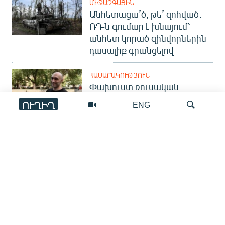
ՄԻՋԱԶԳԱՅԻՆ
Անհետացա՞ծ, թե՞ զոհված․
ՌԴ-ն գումար է խնայում՝
անհետ կորած զինվորներին
դասալիք գրանցելով
ՀԱՍԱՐԱԿՈՒԹՅՈՒՆ
Փախուստ ռուսական
զորամասից. ինչու է ռուսների
ՈՒՂԻՂ
ENG
հոսքը Հայաստան կրկին
ակտիվացել
ՀԱՍԱՐԱԿՈՒԹՅՈՒՆ
Որոնում
Գյումրիից Փարիզ․
հայկական անօդաչուն
ներկայացվել է միջազգային
ցուցահանդեսում
ՏԱՐԱԾԱՇՐՋԱՆ