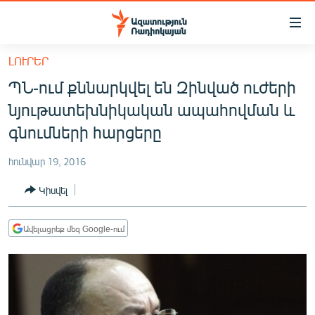
Մատչելիության
հղումներ
Անցնել
ԼՈՒՐԵՐ
հիմնական
ԱԶԱՏՈՒԹՅՈՒՆ TV
ՊՆ-ում քննարկվել են Զինված ուժերի
բովանդակությանը
ՀԱՅԱՍՏԱՆ
Անցնել
նյութատեխնիկական ապահովման և
հիմնական
ՔԱՂԱՔԱԿԱՆ
գնումների հարցերը
մենյուին
ԸՆՏՐՈՒԹՅՈՒՆՆԵՐ 2026
Որոնում
հունվար 19, 2016
ԻՐԱՎՈՒՆՔ
Կիսվել
ՀԱՍԱՐԱԿՈՒԹՅՈՒՆ
ՏՆՏԵՍՈՒԹՅՈՒՆ
Ավելացրեք մեզ Google-ում
ՂԱՐԱԲԱՂ
ՊԱՏԵՐԱԶՄԻ 6 ՇԱԲԱԹՆԵՐԸ
ՏԱՐԱԾԱՇՐՋԱՆ