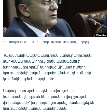
ՄԻՋԱԶԳԱՅԻՆ
ՄՇԱԿՈՒՅԹ
ՍՊՈՐՏ
ՄԵԿՆԱԲԱՆՈՒԹՅՈՒՆ
ՏՏ ԵՒ ԻՆՏԵՐՆԵՏ
Պաշտպանության նախարար Սեյրան Օհանյան, արխիվ
ԿՈՐՈՆԱՎԻՐՈՒՍ
Հայաստանի պաշտպանության նախարարության
ԱՐԽԻՎ
վարչական համալիրում երեկ անցկացվել է
ՏԵՍԱՆՅՈՒԹԵՐ
խորհրդակցություն` նվիրված Զինված ուժերի
նյութատեխնիկական ապահովման ու գնումների
ԲԱՆԱՎԵՃ
կազմակերպման հարցերին:
ՁԳՏԵԼՈՎ ԼԱՎԱԳՈՒՅՆԻՆ
Նախարարության տեղեկատվության և
ՓՈԴՔԱՍԹ
հասարակայնության հետ կապերի վարչության
փոխանցմամբ՝ խորհրդակցությանը մասնակցել են
Հայերեն
նյութատեխնիկական ապահովման,