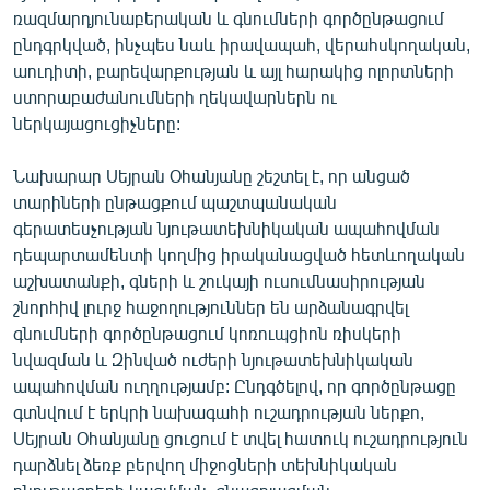
ռազմարդյունաբերական և գնումների գործընթացում
English
ընդգրկված, ինչպես նաև իրավապահ, վերահսկողական,
Русский
աուդիտի, բարեվարքության և այլ հարակից ոլորտների
ստորաբաժանումների ղեկավարներն ու
ՀԵՏԵՎԵՔ ՄԵԶ
ներկայացուցիչները:
Նախարար Սեյրան Օհանյանը շեշտել է, որ անցած
տարիների ընթացքում պաշտպանական
գերատեսչության նյութատեխնիկական ապահովման
դեպարտամենտի կողմից իրականացված հետևողական
«Ազատության» բոլոր կայքերը
աշխատանքի, գների և շուկայի ուսումնասիրության
շնորհիվ լուրջ հաջողություններ են արձանագրվել
գնումների գործընթացում կոռուպցիոն ռիսկերի
նվազման և Զինված ուժերի նյութատեխնիկական
ապահովման ուղղությամբ: Ընդգծելով, որ գործընթացը
գտնվում է երկրի նախագահի ուշադրության ներքո,
Սեյրան Օհանյանը ցուցում է տվել հատուկ ուշադրություն
դարձնել ձեռք բերվող միջոցների տեխնիկական