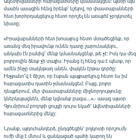
Ավետիսյանների հարազատները կմասնակցեն: Այսօր այս
English
մասին ասացին հենց իրենք՝ նշելով, որ փաստաբանների
հետ խորհրդակցելուց հետո որոշել են առայժմ չբոյկոտել
Русский
նիստը:
ՀԵՏԵՎԵՔ ՄԵԶ
«Իրավաբանների հետ խոսալուց հետո մտածեցինք, որ
առանց մեզ իրավունք ունեն դատը շարունակելու,
անկախ էն բանից՝ մենք կմասնակցենք, թե չէ: Իսկ դա մեզ
բոլորովին ձեռք չի տալիս: Իրանց էլ հենց դա է պետք, որ
ամեն ինչը տակնթաղ անեն, փակեն էրթա գործը:
Ինչքանո՞վ է ճիշտ, որ էսքան պայքարելուց հետո ես իմ
«Ազատության» բոլոր կայքերը
հարազատիս դատին չմասնակցեմ: Բայց, բոլոր
դեպքերում, մեր փաստաբանները միջնորդությունը
կներկայացնեն, մենք կգնանք բազա․․․»,- ասաց այսօր
Գյումրիում բողոքի ցույցի դուրս եկած՝ Ավետիսյանների
հարազատներից մեկը:
Նրանք, այդուհանդերձ, ընդգծեցին՝ բոյկոտի որոշումն
ուժի մեջ է մնում և ցանկացած պահի կարող են