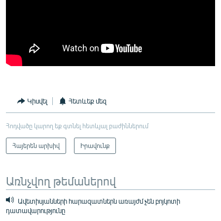
Կիսվել
Հետևեք մեզ
Հոդվածը կարող եք գտնել հետևյալ բաժիններում
Հայերեն արխիվ
Իրավունք
Առնչվող թեմաներով
Ավետիսյանների հարազատներն առայժմ չեն բոյկոտի
դատավարությունը