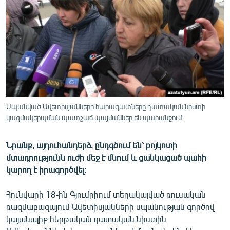
ՄԻՋԱԶԳԱՅԻՆ
ՄՇԱԿՈՒՅԹ
ՍՊՈՐՏ
ՄԵԿՆԱԲԱՆՈՒԹՅՈՒՆ
ՏՏ ԵՒ ԻՆՏԵՐՆԵՏ
ԿՈՐՈՆԱՎԻՐՈՒՍ
Սպանված Ավետիսյանների հարազատները դատական նիստի
կազմակերպման պատշաճ պայմաններ են պահանջում
ԱՐԽԻՎ
ՏԵՍԱՆՅՈՒԹԵՐ
Նրանք, այդուհանդերձ, ընդգծում են՝ բոյկոտի
ԲԱՆԱՎԵՃ
մտադրությունն ուժի մեջ է մնում և ցանկացած պահի
կարող է իրագործվել։
ՁԳՏԵԼՈՎ ԼԱՎԱԳՈՒՅՆԻՆ
ՓՈԴՔԱՍԹ
Հունվարի 18-ին Գյումրիում տեղակայված ռուսական
ռազմաբազայում Ավետիսյանների սպանության գործով
կայանալիք հերթական դատական նիստին
Հայերեն