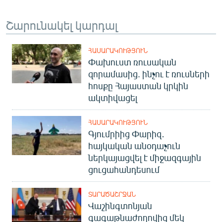
Շարունակել կարդալ
ՀԱՍԱՐԱԿՈՒԹՅՈՒՆ
Փախուստ ռուսական
զորամասից. ինչու է ռուսների
հոսքը Հայաստան կրկին
ակտիվացել
ՀԱՍԱՐԱԿՈՒԹՅՈՒՆ
Գյումրիից Փարիզ․
հայկական անօդաչուն
ներկայացվել է միջազգային
ցուցահանդեսում
ՏԱՐԱԾԱՇՐՋԱՆ
Վաշինգտոնյան
գագաթնաժողովից մեկ