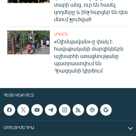
տարի անց. ուր են հասել
կողմերը և ինչ հարցեր են դեռ
մնում չլուծված
ՍՊՈՐՏ
«Օլիմպավան»-ը փակ է.
հավաքականի մարզիկներն
աշխարհի առաջնությանը
պատրաստվում են
Հրազդանի կիրճում
ՀԵՏԵՎԵՔ ՄԵԶ
ՄՈՒԼՏԻՄԵԴԻԱ