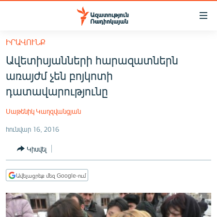
Մատչելիության
հղումներ
Անցնել
ԻՐԱՎՈՒՆՔ
հիմնական
ԱԶԱՏՈՒԹՅՈՒՆ TV
Ավետիսյանների հարազատներն
բովանդակությանը
ՀԱՅԱՍՏԱՆ
Անցնել
առայժմ չեն բոյկոտի
հիմնական
ՔԱՂԱՔԱԿԱՆ
դատավարությունը
մենյուին
ԸՆՏՐՈՒԹՅՈՒՆՆԵՐ 2026
Որոնում
Սաթենիկ Կաղզվանցյան
ԻՐԱՎՈՒՆՔ
հունվար 16, 2016
ՀԱՍԱՐԱԿՈՒԹՅՈՒՆ
Կիսվել
ՏՆՏԵՍՈՒԹՅՈՒՆ
ՂԱՐԱԲԱՂ
Ավելացրեք մեզ Google-ում
ՊԱՏԵՐԱԶՄԻ 6 ՇԱԲԱԹՆԵՐԸ
ՏԱՐԱԾԱՇՐՋԱՆ