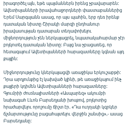
իրագործել այն, եթե պայմաններն իրենց չբավարարեն:
Ավետիսյանների իրավահաջորդների փաստաբաններից
Երեմ Սարգսյանն ասաց, որ այս պահին, երբ դեռ իրենք
դատական նիստը Շիրակի մարզի ընդհանուր
իրավասության դատարան տեղափոխելու
միջնորդություն չեն ներկայացրել, նպատակահարմար չէր
բոյկոտել դատական նիստը: Բայց նա չբացառեց, որ
հետագայում Ավետիսյանների հարազատները կգնան այդ
քայլին:
Միջնորդությունը կներկայացվի առաջիկա երկուշաբթի:
Դրա արդյունքից էլ կախված կլինի, թե առաջիկայում ինչ
քայլերի կդիմեն Ավետիսյանների հարազատները:
Գյումրիի ժուռնալիստների «Ասպարեզ» ակումբի
նախագահ Լևոն Բարսեղյանի խոսքով, բոյկոտից
հրաժարվելու որոշումը ճիշտ էր․ «Դա ուղղակի կզրկեր
ճշմարտությունը բացահայտելու վերջին շանսից»,- ասաց
Բարսեղյանը: