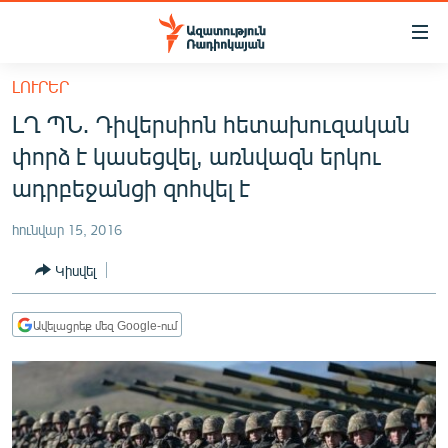
Մատչելիության
հղումներ
Անցնել
ԼՈՒՐԵՐ
հիմնական
ԱԶԱՏՈՒԹՅՈՒՆ TV
ԼՂ ՊՆ․ Դիվերսիոն հետախուզական
բովանդակությանը
ՀԱՅԱՍՏԱՆ
Անցնել
փորձ է կասեցվել, առնվազն երկու
հիմնական
ՔԱՂԱՔԱԿԱՆ
ադրբեջանցի զոհվել է
մենյուին
ԸՆՏՐՈՒԹՅՈՒՆՆԵՐ 2026
Որոնում
հունվար 15, 2016
ԻՐԱՎՈՒՆՔ
Կիսվել
ՀԱՍԱՐԱԿՈՒԹՅՈՒՆ
ՏՆՏԵՍՈՒԹՅՈՒՆ
Ավելացրեք մեզ Google-ում
ՂԱՐԱԲԱՂ
ՊԱՏԵՐԱԶՄԻ 6 ՇԱԲԱԹՆԵՐԸ
ՏԱՐԱԾԱՇՐՋԱՆ