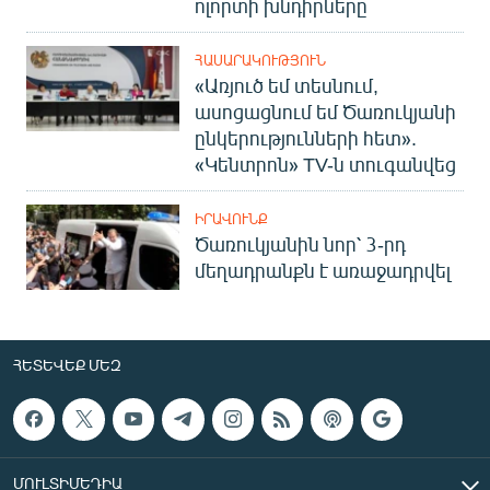
ոլորտի խնդիրները
ՀԱՍԱՐԱԿՈՒԹՅՈՒՆ
«Առյուծ եմ տեսնում,
ասոցացնում եմ Ծառուկյանի
ընկերությունների հետ».
«Կենտրոն» TV-ն տուգանվեց
ԻՐԱՎՈՒՆՔ
Ծառուկյանին նոր՝ 3-րդ
մեղադրանքն է առաջադրվել
ՀԵՏԵՎԵՔ ՄԵԶ
ՄՈՒԼՏԻՄԵԴԻԱ