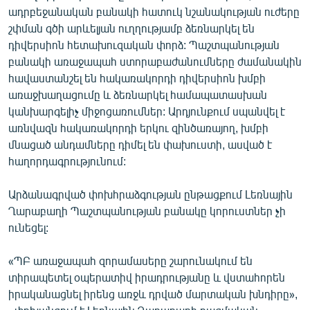
ադրբեջանական բանակի հատուկ նշանակության ուժերը
English
շփման գծի արևելյան ուղղությամբ ձեռնարկել են
Русский
դիվերսիոն հետախուզական փորձ: Պաշտպանության
բանակի առաջապահ ստորաբաժանումները ժամանակին
ՀԵՏԵՎԵՔ ՄԵԶ
հավաստանշել են հակառակորդի դիվերսիոն խմբի
առաջխաղացումը և ձեռնարկել համապատասխան
կանխարգելիչ միջոցառումներ: Արդյունքում սպանվել է
առնվազն հակառակորդի երկու զինծառայող, խմբի
մնացած անդամները դիմել են փախուստի, ասված է
հաղորդագրությունում:
«Ազատության» բոլոր կայքերը
Արձանագրված փոխհրաձգության ընթացքում Լեռնային
Ղարաբաղի Պաշտպանության բանակը կորուստներ չի
ունեցել:
«ՊԲ առաջապահ զորամասերը շարունակում են
տիրապետել օպերատիվ իրադրությանը և վստահորեն
իրականացնել իրենց առջև դրված մարտական խնդիրը»,