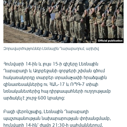
ՄԻՋԱԶԳԱՅԻՆ
ՄՇԱԿՈՒՅԹ
ՍՊՈՐՏ
ՄԵԿՆԱԲԱՆՈՒԹՅՈՒՆ
ՏՏ ԵՒ ԻՆՏԵՐՆԵՏ
Զորավարժություններ Լեռնային Ղարաբաղում, արխիվ
ԿՈՐՈՆԱՎԻՐՈՒՍ
Հունվարի 14-ին և լույս 15-ի գիշերը Լեռնային
ԱՐԽԻՎ
Ղարաբաղի և Ադրբեջանի զորքերի շփման գծում
ՏԵՍԱՆՅՈՒԹԵՐ
հակառակորդը տարբեր տրամաչափի հրաձգային
զինատեսակներից ու ՀԱՆ-17 և ՌՊԳ-7 տիպի
ԲԱՆԱՎԵՃ
նռնականետերից հայ դիրքապահների ուղղությամբ
ՁԳՏԵԼՈՎ ԼԱՎԱԳՈՒՅՆԻՆ
արձակել է շուրջ 600 կրակոց:
ՓՈԴՔԱՍԹ
Բացի վերոնշյալից, Լեռնային Ղարաբաղի
պաշտպանության նախարարության փոխանցմամբ,
Հայերեն
հունվարի 14-ին՝ ժամը 21:30-ի սահմաններում,