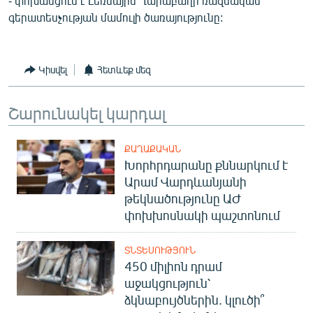
- փոխանցում է Լեռնային Ղարաբաղի ռազմական
գերատեսչության մամուլի ծառայությունը:
Կիսվել
Հետևեք մեզ
Շարունակել կարդալ
ՔԱՂԱՔԱԿԱՆ
Խորհրդարանը քննարկում է
Արամ Վարդևանյանի
թեկնածությունը ԱԺ
փոխխոսնակի պաշտոնում
ՏՆՏԵՍՈՒԹՅՈՒՆ
450 միլիոն դրամ
աջակցություն՝
ձկնաբույծներին. կլուծի՞