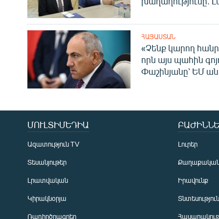
խաղաղությունը. Լ
ՀԱՅԱՍՏԱՆ
«Չենք կարող հանր
որն այս պահին գոյո
Փաշինյանը՝ ԵՄ ա
ՄՈՒԼՏԻՄԵԴԻԱ
ԲԱԺԻՆՆԵ
Ազատություն TV
Լուրեր
Տեսանյութեր
Քաղաքակա
Լրատվական
Իրավունք
Կիրակնօրյա
Տնտեսությու
Ռադիոծրագրեր
Հասարակութ