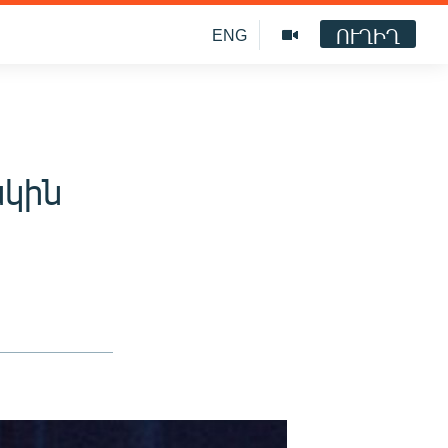
ՈՒՂԻՂ
ENG
սկին