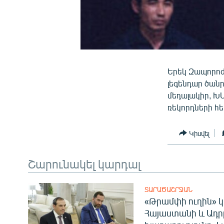
Երեկ Զապորոժ
լեգենդար ծան
մեդալակիր, Խ
ռեկորդների հ
Կիսվել
Շարունակել կարդալ
ՏԱՐԱԾԱՇՐՋԱՆ
«Թրամփի ուղին» կ
Հայաստանի և Ադր