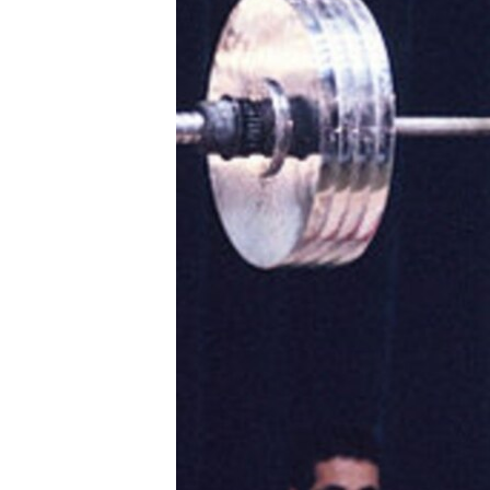
ՄԻՋԱԶԳԱՅԻՆ
ՄՇԱԿՈՒՅԹ
ՍՊՈՐՏ
ՄԵԿՆԱԲԱՆՈՒԹՅՈՒՆ
ՏՏ ԵՒ ԻՆՏԵՐՆԵՏ
ԿՈՐՈՆԱՎԻՐՈՒՍ
ԱՐԽԻՎ
ՏԵՍԱՆՅՈՒԹԵՐ
ԲԱՆԱՎԵՃ
ՁԳՏԵԼՈՎ ԼԱՎԱԳՈՒՅՆԻՆ
ՓՈԴՔԱՍԹ