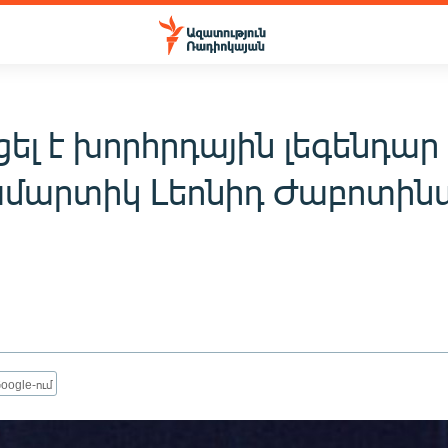
ել է խորհրդային լեգենդար
մարտիկ Լեոնիդ Ժաբոտին
oogle-ում