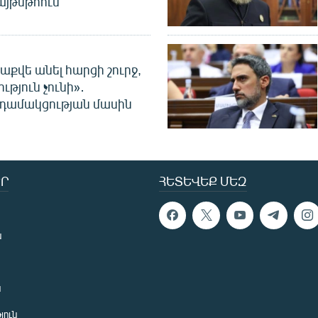
այթսթոուն
աքվե անել հարցի շուրջ,
ւթյուն չունի»․
նդամակցության մասին
Ր
ՀԵՏԵՎԵՔ ՄԵԶ
ն
ն
յուն