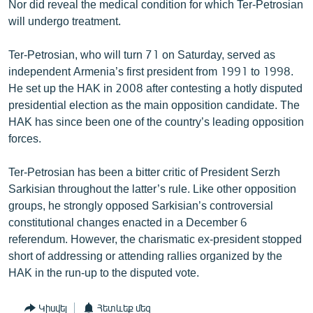
Nor did reveal the medical condition for which Ter-Petrosian
English
will undergo treatment.
Русский
Ter-Petrosian, who will turn 71 on Saturday, served as
independent Armenia’s first president from 1991 to 1998.
ՀԵՏԵՎԵՔ ՄԵԶ
He set up the HAK in 2008 after contesting a hotly disputed
presidential election as the main opposition candidate. The
HAK has since been one of the country’s leading opposition
forces.
«Ազատության» բոլոր կայքերը
Ter-Petrosian has been a bitter critic of President Serzh
Sarkisian throughout the latter’s rule. Like other opposition
groups, he strongly opposed Sarkisian’s controversial
constitutional changes enacted in a December 6
referendum. However, the charismatic ex-president stopped
short of addressing or attending rallies organized by the
HAK in the run-up to the disputed vote.
Կիսվել
Հետևեք մեզ