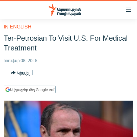
Մատչելիության
հղումներ
Անցնել
IN ENGLISH
հիմնական
ԱԶԱՏՈՒԹՅՈՒՆ TV
Ter-Petrosian To Visit U.S. For Medical
բովանդակությանը
ՀԱՅԱՍՏԱՆ
Անցնել
Treatment
հիմնական
ՔԱՂԱՔԱԿԱՆ
մենյուին
հունվար 08, 2016
ԸՆՏՐՈՒԹՅՈՒՆՆԵՐ 2026
Որոնում
Կիսվել
ԻՐԱՎՈՒՆՔ
ՀԱՍԱՐԱԿՈՒԹՅՈՒՆ
Ավելացրեք մեզ Google-ում
ՏՆՏԵՍՈՒԹՅՈՒՆ
ՂԱՐԱԲԱՂ
ՊԱՏԵՐԱԶՄԻ 6 ՇԱԲԱԹՆԵՐԸ
ՏԱՐԱԾԱՇՐՋԱՆ