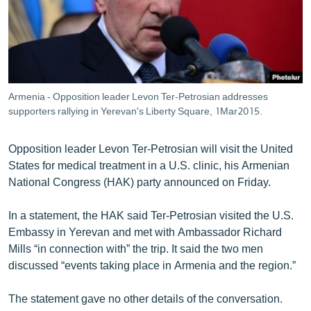
ՄԻՋԱԶԳԱՅԻՆ
ՄՇԱԿՈՒՅԹ
ՍՊՈՐՏ
ՄԵԿՆԱԲԱՆՈՒԹՅՈՒՆ
Armenia - Opposition leader Levon Ter-Petrosian addresses
supporters rallying in Yerevan's Liberty Square, 1Mar2015.
ՏՏ ԵՒ ԻՆՏԵՐՆԵՏ
ԿՈՐՈՆԱՎԻՐՈՒՍ
Opposition leader Levon Ter-Petrosian will visit the United
ԱՐԽԻՎ
States for medical treatment in a U.S. clinic, his Armenian
National Congress (HAK) party announced on Friday.
ՏԵՍԱՆՅՈՒԹԵՐ
ԲԱՆԱՎԵՃ
In a statement, the HAK said Ter-Petrosian visited the U.S.
Embassy in Yerevan and met with Ambassador Richard
ՁԳՏԵԼՈՎ ԼԱՎԱԳՈՒՅՆԻՆ
Mills “in connection with” the trip. It said the two men
ՓՈԴՔԱՍԹ
discussed “events taking place in Armenia and the region.”
The statement gave no other details of the conversation.
Հայերեն