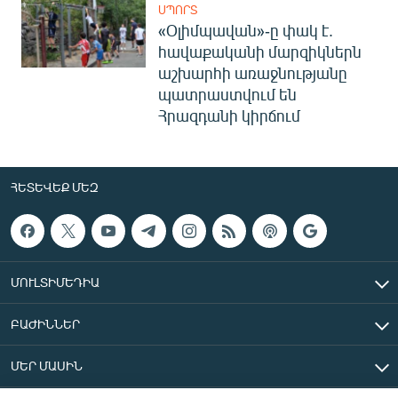
ՍՊՈՐՏ
«Օլիմպավան»-ը փակ է.
հավաքականի մարզիկներն
աշխարհի առաջնությանը
պատրաստվում են
Հրազդանի կիրճում
ՀԵՏԵՎԵՔ ՄԵԶ
ՄՈՒԼՏԻՄԵԴԻԱ
ԲԱԺԻՆՆԵՐ
ՄԵՐ ՄԱՍԻՆ