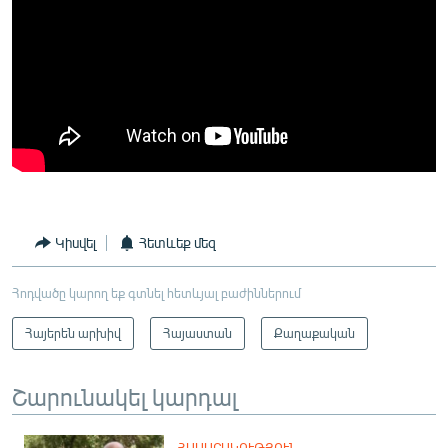
English
Русский
ՀԵՏԵՎԵՔ ՄԵԶ
«Ազատության» բոլոր կայքերը
Կիսվել
Հետևեք մեզ
Հոդվածը կարող եք գտնել հետևյալ բաժիններում
Հայերեն արխիվ
Հայաստան
Քաղաքական
Շարունակել կարդալ
ՀԱՍԱՐԱԿՈՒԹՅՈՒՆ