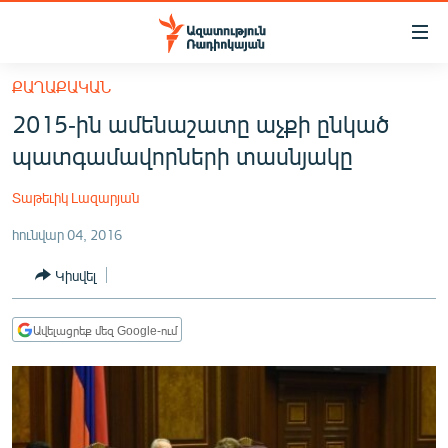
Մատչելիության
հղումներ
Անցնել
ՔԱՂԱՔԱԿԱՆ
հիմնական
ԱԶԱՏՈՒԹՅՈՒՆ TV
2015-ին ամենաշատը աչքի ընկած
բովանդակությանը
ՀԱՅԱՍՏԱՆ
Անցնել
պատգամավորների տասնյակը
հիմնական
ՔԱՂԱՔԱԿԱՆ
մենյուին
Տաթեւիկ Լազարյան
ԸՆՏՐՈՒԹՅՈՒՆՆԵՐ 2026
Որոնում
հունվար 04, 2016
ԻՐԱՎՈՒՆՔ
Կիսվել
ՀԱՍԱՐԱԿՈՒԹՅՈՒՆ
ՏՆՏԵՍՈՒԹՅՈՒՆ
Ավելացրեք մեզ Google-ում
ՂԱՐԱԲԱՂ
ՊԱՏԵՐԱԶՄԻ 6 ՇԱԲԱԹՆԵՐԸ
ՏԱՐԱԾԱՇՐՋԱՆ