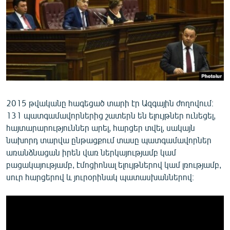
ՄԻՋԱԶԳԱՅԻՆ
ՄՇԱԿՈՒՅԹ
ՍՊՈՐՏ
ՄԵԿՆԱԲԱՆՈՒԹՅՈՒՆ
ՏՏ ԵՒ ԻՆՏԵՐՆԵՏ
ԿՈՐՈՆԱՎԻՐՈՒՍ
2015 թվականը հագեցած տարի էր Ազգային ժողովում։
131 պատգամավորներից շատերն են ելույթներ ունեցել,
ԱՐԽԻՎ
հայտարարություններ արել, հարցեր տվել, սակայն
ՏԵՍԱՆՅՈՒԹԵՐ
նախորդ տարվա ընթացքում տասը պատգամավորներ
առանձնացան իրեն վառ ներկայությամբ կամ
ԲԱՆԱՎԵՃ
բացակայությամբ, էմոցիոնալ ելույթներով կամ լռությամբ,
ՁԳՏԵԼՈՎ ԼԱՎԱԳՈՒՅՆԻՆ
սուր հարցերով և յուրօրինակ պատասխաններով։
ՓՈԴՔԱՍԹ
Հայերեն