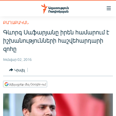
Մատչելիության
հղումներ
Անցնել
ՔԱՂԱՔԱԿԱՆ
հիմնական
ԱԶԱՏՈՒԹՅՈՒՆ TV
Գևորգ Սաֆարյանը իրեն համարում է
բովանդակությանը
ՀԱՅԱՍՏԱՆ
Անցնել
իշխանությունների հաշվեհարդարի
հիմնական
ՔԱՂԱՔԱԿԱՆ
զոհը
մենյուին
ԸՆՏՐՈՒԹՅՈՒՆՆԵՐ 2026
Որոնում
հունվար 02, 2016
ԻՐԱՎՈՒՆՔ
Կիսվել
ՀԱՍԱՐԱԿՈՒԹՅՈՒՆ
ՏՆՏԵՍՈՒԹՅՈՒՆ
Ավելացրեք մեզ Google-ում
ՂԱՐԱԲԱՂ
ՊԱՏԵՐԱԶՄԻ 6 ՇԱԲԱԹՆԵՐԸ
ՏԱՐԱԾԱՇՐՋԱՆ