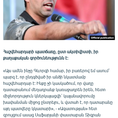
ՄԻՋԱԶԳԱՅԻՆ
ՄՇԱԿՈՒՅԹ
ՍՊՈՐՏ
ՄԵԿՆԱԲԱՆՈՒԹՅՈՒՆ
ՏՏ ԵՒ ԻՆՏԵՐՆԵՏ
Հաշվեհարդարի պատճառը, ըստ ակտիվիստի, իր
ԿՈՐՈՆԱՎԻՐՈՒՍ
քաղաքական գործունեությունն է:
ԱՐԽԻՎ
«Այս ամեն ինչը Գևորգի համար, իր բառերով եմ ասում`
ՏԵՍԱՆՅՈՒԹԵՐ
պարզ է, որ ընդգծված իր անձի նկատմամբ
ԲԱՆԱՎԵՃ
հաշվեհարդար է: Ինքը չի կասկածում, որ վաղը
դատարանում մեղադրանք կառաջադրեն իրեն, հետո
ՁԳՏԵԼՈՎ ԼԱՎԱԳՈՒՅՆԻՆ
միջնորդություն կներկայացվի` կալանավորումը
ՓՈԴՔԱՍԹ
խափանման միջոց ընտրելու, և վստահ է, որ դատարանը
այդ պատվերը կկատարի», - «Ազատության» հետ
Հայերեն
զրույցում ասաց Սաֆարյանի փաստաբան Տիգրան