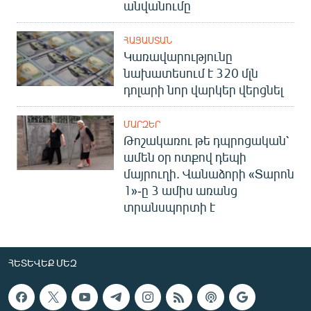
անվանումը
ՀԱՅԱՍՏԱՆ
Կառավարությունը
նախատեսում է 320 մլն
դոլարի նոր վարկեր վերցնել
ՄԱՐԶԵՐ
Թոշակառու թե դպրոցական՝
ամեն օր ոտքով դեպի
մայրուղի. Վանաձորի «Տարոն
1»-ը 3 ամիս առանց
տրանսպորտի է
ՀԵՏԵՎԵՔ ՄԵԶ