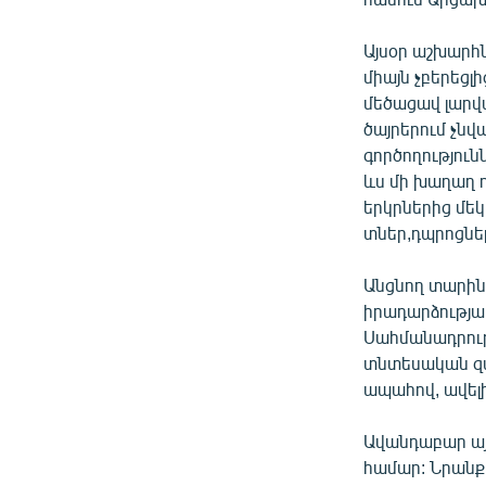
Այսօր աշխարհն
միայն չբերեցլ
մեծացավ լարվ
ծայրերում չն
գործողությու
ևս մի խաղաղ 
երկրներից մեկ
տներ,դպրոցներ
Անցնող տարին
իրադարձությա
Սահմանադրութ
տնտեսական զա
ապահով, ավելի
Ավանդաբար այ
համար: Նրանք 