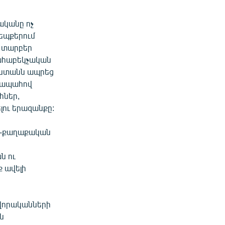
ականը ոչ
դեպքերում
 տարբեր
 ահաբեկչական
աստանն ապրեց
նաապահով
հներ,
լու երազանքը:
ն-քաղաքական
ն ու
 ավելի
նվորականների
ն