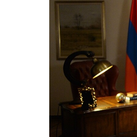
ՄԻՋԱԶԳԱՅԻՆ
ՄՇԱԿՈՒՅԹ
ՍՊՈՐՏ
ՄԵԿՆԱԲԱՆՈՒԹՅՈՒՆ
ՏՏ ԵՒ ԻՆՏԵՐՆԵՏ
ԿՈՐՈՆԱՎԻՐՈՒՍ
ԱՐԽԻՎ
ՏԵՍԱՆՅՈՒԹԵՐ
ԲԱՆԱՎԵՃ
ՁԳՏԵԼՈՎ ԼԱՎԱԳՈՒՅՆԻՆ
ՓՈԴՔԱՍԹ