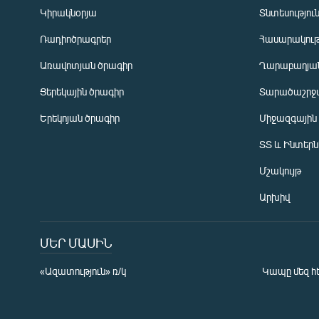
Կիրակնօրյա
Տնտեսությու
Ռադիոծրագրեր
Հասարակութ
Առավոտյան ծրագիր
Ղարաբաղյան
Ցերեկային ծրագիր
Տարածաշրջ
Հայերեն
Երեկոյան ծրագիր
Միջազգային
English
ՏՏ և Ինտեր
Русский
Մշակույթ
ՀԵՏԵՎԵՔ ՄԵԶ
Արխիվ
ՄԵՐ ՄԱՍԻՆ
«Ազատություն» ռ/կ
Կապը մեզ հ
«Ազատության» բոլոր կայքերը