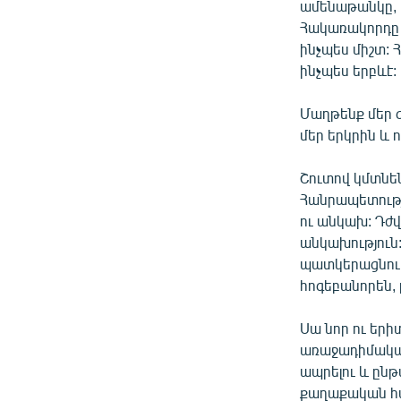
ամենաթանկը, ի
Հակառակորդը ն
ինչպես միշտ: 
ինչպես երբևէ:
Մաղթենք մեր 
մեր երկրին և 
Շուտով կմտնե
Հանրապետությ
ու անկախ: Դժվա
անկախություն:
պատկերացնում,
հոգեբանորեն,
Սա նոր ու երի
առաջադիմական
ապրելու և ընթ
քաղաքական համ