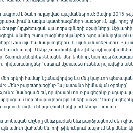
 ապրում է ծանր ու լարված պայմաններում: Ցավոք,2015 թվ
իցքաթափում և առկա պատերազմների սառեցում, այլև որոշ 
ածությունը,թեժացան պատերազմների օջախները: Աշխարհի
վազեցին անմեղ քաղաքացիներիկյանքեր խլող անմարդկային
նները: Ահա այս համապատկերում և այսհամատեքստում Հայ
ու կայուն տարի: Մենք շարունակեցինք լինել աշխարհիամե
ը: Շարունակեցինք շենացնել մեր երկիրը, կառուցել ճանապա
, հիվանդանոցներ՝ մտքում մշտապես ունենալով ավելին անե
 մեր երկրի համար նշանավորվեց ևս մեկ կարևոր պետակա
մբ: Մենք բարեփոխեցինք Հայաստանի հիմնական օրենքը՝
յունը: Համոզված եմ, որ միասին դուռ բացեցինք քաղաքակա
րգացման նոր հնարավորությունների առջև: Դուռ բացեցինք
 ազատ և ավելի ներդաշնակ երկիր ունենալու համար:
ս տոնական գիշերը մենք բաժակ ենք բարձրացնում մեր զի
այն ամուր վահանն են, որի թիկունքում ապրում ենք մենք: Այ