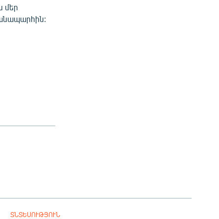
ս մեր
ճանապարհին:
ՏՆՏԵՍՈՒԹՅՈՒՆ