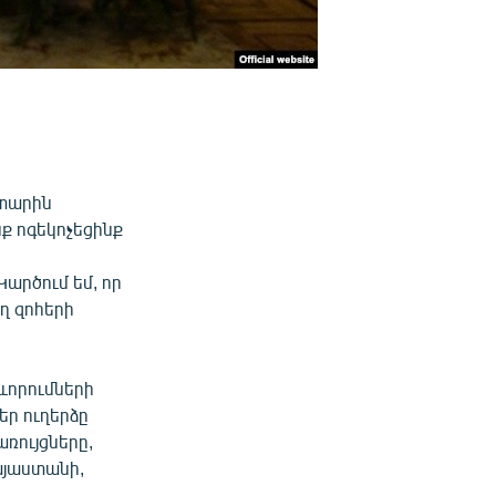
 տարին
ք ոգեկոչեցինք
արծում եմ, որ
ղ զոհերի
ևորումների
ր ուղերձը
առույցները,
Հայաստանի,