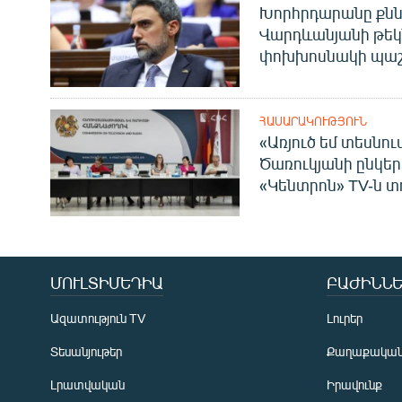
Խորհրդարանը քնն
Վարդևանյանի թեկ
փոխխոսնակի պաշ
ՀԱՍԱՐԱԿՈՒԹՅՈՒՆ
«Առյուծ եմ տեսնու
Ծառուկյանի ընկեր
«Կենտրոն» TV-ն տ
ՄՈՒԼՏԻՄԵԴԻԱ
ԲԱԺԻՆՆԵ
Ազատություն TV
Լուրեր
Տեսանյութեր
Քաղաքակա
Լրատվական
Իրավունք