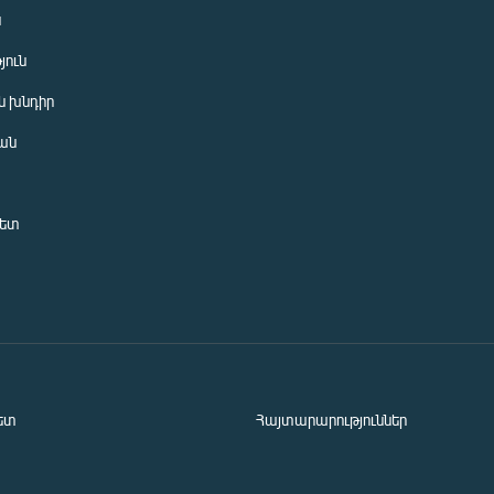
ն
յուն
 խնդիր
ան
նետ
ետ
Հայտարարություններ