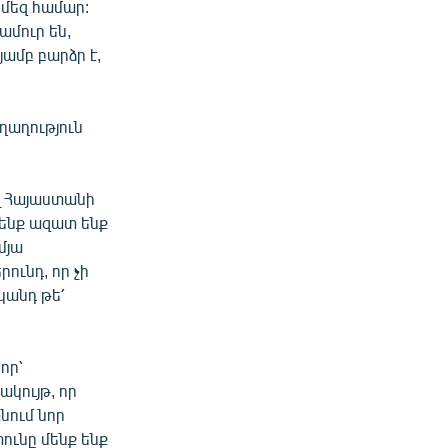
 մեզ համար:
ամուր են,
ամբ բարձր է,
ղաղություն
լ Հայաստանի
ենք ազատ ենք
մյա
ունդ, որ չի
կանդ թե՛
որ՝
կույթ, որ
նում նոր
ունը մենք ենք