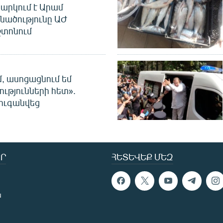
արկում է Արամ
նածությունը ԱԺ
տոնում
մ, ասոցացնում եմ
ությունների հետ».
ուգանվեց
Ր
ՀԵՏԵՎԵՔ ՄԵԶ
ն