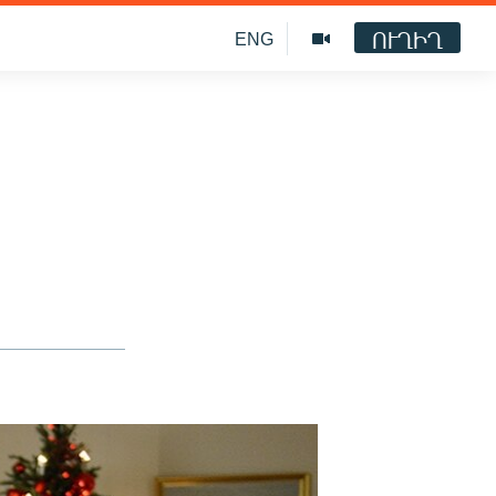
ՈՒՂԻՂ
ENG