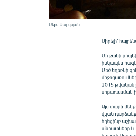
Սերժ Սարգսյան
Սիրելի՛ հայրե
Մի քանի րոպե
իսկապես հագեց
Մեծ եղեռնի զ
միջոցառումնե
2015 թվականը 
սրբադասման ի
Այս տարի մենք
վկան դարձանք
հղեցինք աշխար
անհատները և ո
հանուն Արցախի