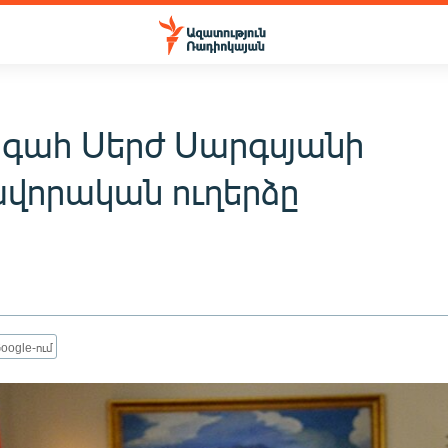
ահ Սերժ Սարգսյանի
ավորական ուղերձը
oogle-ում