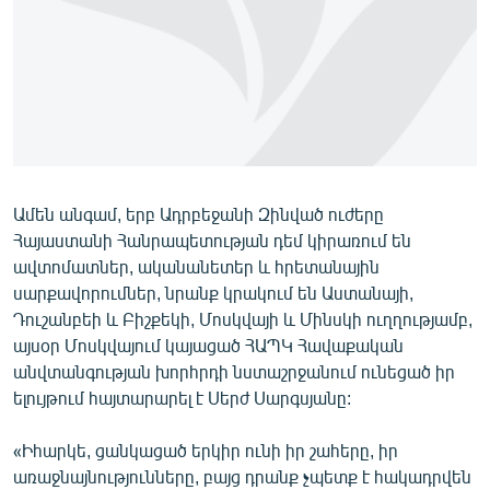
ՄԻՋԱԶԳԱՅԻՆ
ՄՇԱԿՈՒՅԹ
ՍՊՈՐՏ
ՄԵԿՆԱԲԱՆՈՒԹՅՈՒՆ
ՏՏ ԵՒ ԻՆՏԵՐՆԵՏ
Ամեն անգամ, երբ Ադրբեջանի Զինված ուժերը
ԿՈՐՈՆԱՎԻՐՈՒՍ
Հայաստանի Հանրապետության դեմ կիրառում են
ԱՐԽԻՎ
ավտոմատներ, ականանետեր և հրետանային
սարքավորումներ, նրանք կրակում են Աստանայի,
ՏԵՍԱՆՅՈՒԹԵՐ
Դուշանբեի և Բիշքեկի, Մոսկվայի և Մինսկի ուղղությամբ,
ԲԱՆԱՎԵՃ
այսօր Մոսկվայում կայացած ՀԱՊԿ Հավաքական
անվտանգության խորհրդի նստաշրջանում ունեցած իր
ՁԳՏԵԼՈՎ ԼԱՎԱԳՈՒՅՆԻՆ
ելույթում հայտարարել է Սերժ Սարգսյանը:
ՓՈԴՔԱՍԹ
«Իհարկե, ցանկացած երկիր ունի իր շահերը, իր
Հայերեն
առաջնայնությունները, բայց դրանք չպետք է հակադրվեն