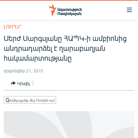
Մատչելիության
հղումներ
Անցնել
ԼՈՒՐԵՐ
հիմնական
ԱԶԱՏՈՒԹՅՈՒՆ TV
Սերժ Սարգսյանը ՀԱՊԿ-ի ամբիոնից
բովանդակությանը
ՀԱՅԱՍՏԱՆ
Անցնել
անդրադարձել է ղարաբաղյան
հիմնական
ՔԱՂԱՔԱԿԱՆ
հակամարտությանը
մենյուին
ԸՆՏՐՈՒԹՅՈՒՆՆԵՐ 2026
Որոնում
դեկտեմբեր 21, 2015
ԻՐԱՎՈՒՆՔ
Կիսվել
ՀԱՍԱՐԱԿՈՒԹՅՈՒՆ
ՏՆՏԵՍՈՒԹՅՈՒՆ
Ավելացրեք մեզ Google-ում
ՂԱՐԱԲԱՂ
ՊԱՏԵՐԱԶՄԻ 6 ՇԱԲԱԹՆԵՐԸ
ՏԱՐԱԾԱՇՐՋԱՆ