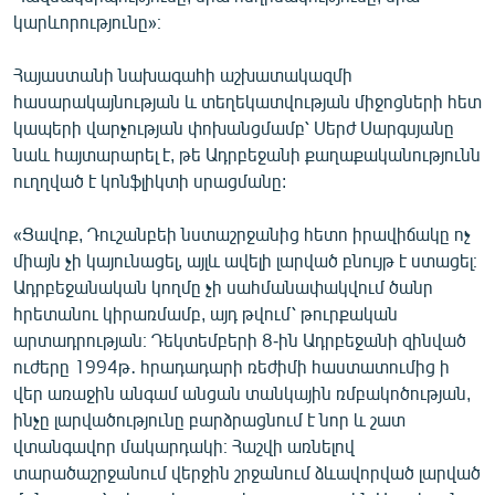
կարևորությունը»։
Հայաստանի նախագահի աշխատակազմի
հասարակայնության և տեղեկատվության միջոցների հետ
կապերի վարչության փոխանցմամբ՝ Սերժ Սարգսյանը
նաև հայտարարել է, թե Ադրբեջանի քաղաքականությունն
ուղղված է կոնֆլիկտի սրացմանը:
«Ցավոք, Դուշանբեի նստաշրջանից հետո իրավիճակը ոչ
միայն չի կայունացել, այլև ավելի լարված բնույթ է ստացել։
Ադրբեջանական կողմը չի սահմանափակվում ծանր
հրետանու կիրառմամբ, այդ թվում՝ թուրքական
արտադրության։ Դեկտեմբերի 8-ին Ադրբեջանի զինված
ուժերը 1994թ․ հրադադարի ռեժիմի հաստատումից ի
վեր առաջին անգամ անցան տանկային ռմբակոծության,
ինչը լարվածությունը բարձրացնում է նոր և շատ
վտանգավոր մակարդակի։ Հաշվի առնելով
տարածաշրջանում վերջին շրջանում ձևավորված լարված