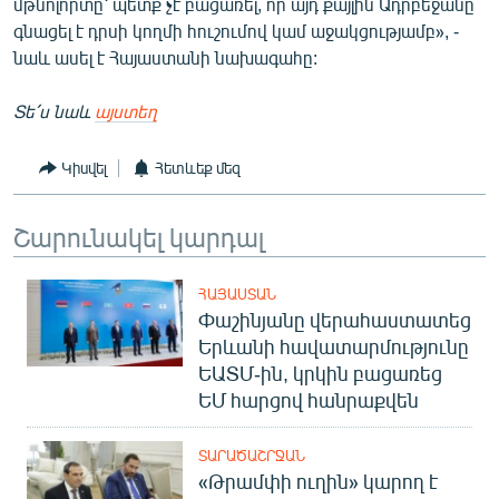
մթնոլորտը՝ պետք չէ բացառել, որ այդ քայլին Ադրբեջանը
գնացել է դրսի կողմի հուշումով կամ աջակցությամբ», -
նաև ասել է Հայաստանի նախագահը:
Տե՛ս նաև
այստեղ
Կիսվել
Հետևեք մեզ
Շարունակել կարդալ
ՀԱՅԱՍՏԱՆ
Փաշինյանը վերահաստատեց
Երևանի հավատարմությունը
ԵԱՏՄ-ին, կրկին բացառեց
ԵՄ հարցով հանրաքվեն
ՏԱՐԱԾԱՇՐՋԱՆ
«Թրամփի ուղին» կարող է