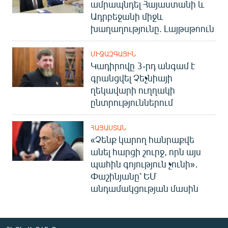
ամրապնդել Հայաստանի և
Ադրբեջանի միջև
խաղաղությունը. Լայթսթոուն
ՄԻՋԱԶԳԱՅԻՆ
Կադիրովը 3-րդ անգամ է
գրանցվել Չեչնիայի
ղեկավարի ուղղակի
ընտրություններում
ՀԱՅԱՍՏԱՆ
«Չենք կարող հանրաքվե
անել հարցի շուրջ, որն այս
պահին գոյություն չունի»․
Փաշինյանը՝ ԵՄ
անդամակցության մասին