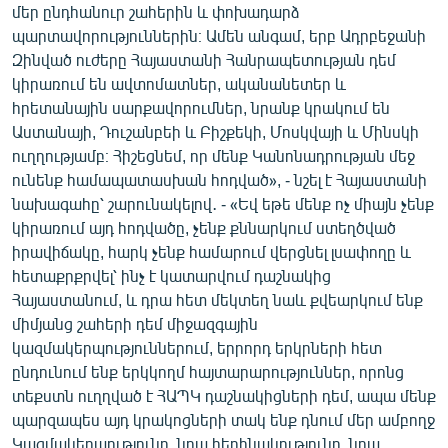
մեր ընդհանուր շահերին և փոխադարձ
English
պարտավորություններին։ Ամեն անգամ, երբ Ադրբեջանի
Русский
Զինված ուժերը Հայաստանի Հանրապետության դեմ
կիրառում են ավտոմատներ, ականանետեր և
հրետանային սարքավորումներ, նրանք կրակում են
ՀԵՏԵՎԵՔ ՄԵԶ
Աստանայի, Դուշանբեի և Բիշքեկի, Մոսկվայի և Մինսկի
ուղղությամբ։ Հիշեցնեմ, որ մենք Կանոնադրության մեջ
ունենք համապատասխան հոդված», - նշել է Հայաստանի
նախագահը՝ շարունակելով․ - «Եվ եթե մենք ոչ միայն չենք
կիրառում այդ հոդվածը, չենք քննարկում ստեղծված
«Ազատության» բոլոր կայքերը
իրավիճակը, հարկ չենք համարում վերցնել լսափողը և
հետաքրքրվել՝ ինչ է կատարվում դաշնակից
Հայաստանում, և դրա հետ մեկտեղ նաև քվեարկում ենք
միմյանց շահերի դեմ միջազգային
կազմակերպություններում, երրորդ երկրների հետ
ընդունում ենք երկկողմ հայտարարություններ, որոնց
տեքստն ուղղված է ՀԱՊԿ դաշնակիցների դեմ, ապա մենք
պարզապես այդ կրակոցների տակ ենք դնում մեր ամբողջ
Կազմակերպությունը, նրա հեղինակությունը, նրա