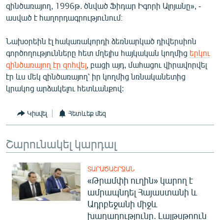
զինծառայող, 1996թ. ծնված Ֆիդար Իգորի Ալոյանը», -
English
ասված է հաղորդագրությունում։
Русский
Նախօրեին էլ հակառակորդի ձեռնարկած դիվերսիոն
գործողությունները հետ մղելիս հայկական կողմից
երկու
ՀԵՏԵՎԵՔ ՄԵԶ
զինծառայող էր զոհվել
, բացի այդ, մահացու վիրավորվել
էր ևս մեկ զինծառայող՝ իր կողմից նռնականետից
կրակոց արձակելու հետևանքով:
Կիսվել
Հետևեք մեզ
«Ազատության» բոլոր կայքերը
Շարունակել կարդալ
ՏԱՐԱԾԱՇՐՋԱՆ
«Թրամփի ուղին» կարող է
ամրապնդել Հայաստանի և
Ադրբեջանի միջև
խաղաղությունը. Լայթսթոուն