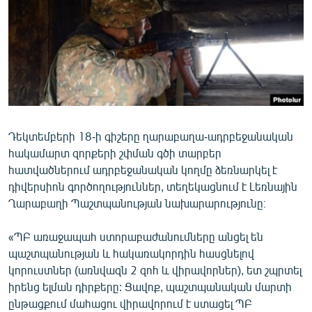
ՄԻՋԱԶԳԱՅԻՆ
ՄՇԱԿՈՒՅԹ
ՍՊՈՐՏ
ՄԵԿՆԱԲԱՆՈՒԹՅՈՒՆ
ՏՏ ԵՒ ԻՆՏԵՐՆԵՏ
Դեկտեմբերի 18-ի գիշերը ղարաբաղա-ադրբեջանական
ԿՈՐՈՆԱՎԻՐՈՒՍ
հակամարտ զորքերի շփման գծի տարբեր
ԱՐԽԻՎ
հատվածներում ադրբեջանական կողմը ձեռնարկել է
դիվերսիոն գործողություններ, տեղեկացնում է Լեռնային
ՏԵՍԱՆՅՈՒԹԵՐ
Ղարաբաղի Պաշտպանության նախարարությունը։
ԲԱՆԱՎԵՃ
«ՊԲ առաջապահ ստորաբաժանումները անցել են
ՁԳՏԵԼՈՎ ԼԱՎԱԳՈՒՅՆԻՆ
պաշտպանության և հակառակորդին հասցնելով
ՓՈԴՔԱՍԹ
կորուստներ (առնվազն 2 զոհ և վիրավորներ), ետ շպրտել
իրենց ելման դիրքերը: Ցավոք, պաշտպանական մարտի
Հայերեն
ընթացքում մահացու վիրավորում է ստացել ՊԲ