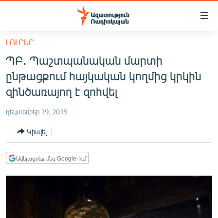
Մատչելիության
հղումներ
Անցնել
ԼՈՒՐԵՐ
հիմնական
ԱԶԱՏՈՒԹՅՈՒՆ TV
ՊԲ․ Պաշտպանական մարտի
բովանդակությանը
ՀԱՅԱՍՏԱՆ
Անցնել
ընթացքում հայկական կողմից կրկին
հիմնական
ՔԱՂԱՔԱԿԱՆ
զինծառայող է զոհվել
մենյուին
ԸՆՏՐՈՒԹՅՈՒՆՆԵՐ 2026
Որոնում
դեկտեմբեր 19, 2015
ԻՐԱՎՈՒՆՔ
Կիսվել
ՀԱՍԱՐԱԿՈՒԹՅՈՒՆ
ՏՆՏԵՍՈՒԹՅՈՒՆ
Ավելացրեք մեզ Google-ում
ՂԱՐԱԲԱՂ
ՊԱՏԵՐԱԶՄԻ 6 ՇԱԲԱԹՆԵՐԸ
ՏԱՐԱԾԱՇՐՋԱՆ