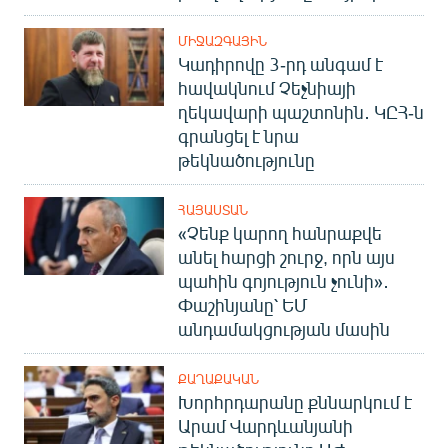
ՄԻՋԱԶԳԱՅԻՆ
Կադիրովը 3-րդ անգամ է
հավակնում Չեչնիայի
ղեկավարի պաշտոնին․ ԿԸՀ-ն
գրանցել է նրա
թեկնածությունը
ՀԱՅԱՍՏԱՆ
«Չենք կարող հանրաքվե
անել հարցի շուրջ, որն այս
պահին գոյություն չունի»․
Փաշինյանը՝ ԵՄ
անդամակցության մասին
ՔԱՂԱՔԱԿԱՆ
Խորհրդարանը քննարկում է
Արամ Վարդևանյանի