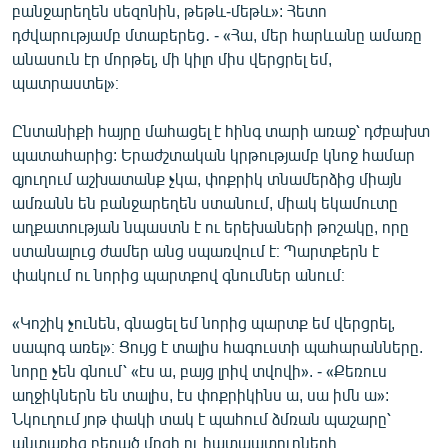
բանջարեղեն սեզոնին, թեթև-մեթև»: Հետո
դժվարությամբ մտաբերեց․ - «Հա, մեր հարևանը ամառը
անասուն էր մորթել, մի կիլո միս վերցրել եմ,
պատրաստել»։
Ընտանիքի հայրը մահացել է հինգ տարի առաջ՝ դժբախտ
պատահարից: Երաժշտական կրթությամբ կնոջ համար
գյուղում աշխատանք չկա, փոքրիկ տնամերձից միայն
ամռանն են բանջարեղեն ստանում, միակ եկամուտը
աղքատության նպաստն է ու երեխաների թոշակը, որը
ստանալուց ժամեր անց սպառվում է։ Պարտքերն է
փակում ու նորից պարտքով գնումներ անում։
«Կոշիկ չունեն, գնացել եմ նորից պարտք եմ վերցրել,
սապոգ առել»։ Ցույց է տալիս հագուստի պահարանները.
նորը չեն գնում՝ «էս ա, բայց լրիվ տվովի». - «Քեռուս
աղջիկներն են տալիս, էս փոքրիկինս ա, սա իմն ա»:
Նկուղում յոթ փակի տակ է պահում ձմռան պաշարը՝
անտառից բերած մրգի ու հատապտուղների