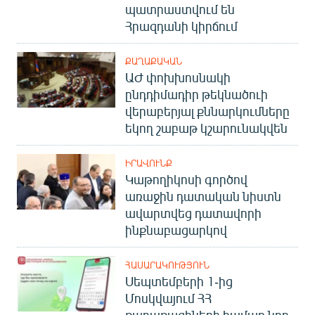
պատրաստվում են
Հրազդանի կիրճում
ՔԱՂԱՔԱԿԱՆ
ԱԺ փոխխոսնակի
ընդդիմադիր թեկնածուի
վերաբերյալ քննարկումները
եկող շաբաթ կշարունակվեն
ԻՐԱՎՈՒՆՔ
Կաթողիկոսի գործով
առաջին դատական նիստն
ավարտվեց դատավորի
ինքնաբացարկով
ՀԱՍԱՐԱԿՈՒԹՅՈՒՆ
Սեպտեմբերի 1-ից
Մոսկվայում ՀՀ
քաղաքացիների համար նոր