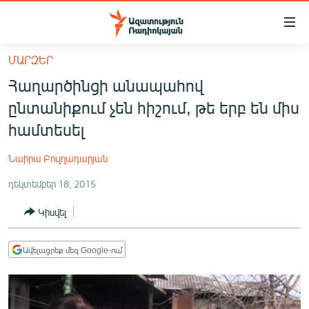
Մատչելիության
հղումներ
Անցնել
ՄԱՐԶԵՐ
հիմնական
ԱԶԱՏՈՒԹՅՈՒՆ TV
Հաղարծինցի անապահով
բովանդակությանը
ՀԱՅԱՍՏԱՆ
Անցնել
ընտանիքում չեն հիշում, թե երբ են միս
հիմնական
ՔԱՂԱՔԱԿԱՆ
համտեսել
մենյուին
ԸՆՏՐՈՒԹՅՈՒՆՆԵՐ 2026
Որոնում
Նաիրա Բուլղադարյան
ԻՐԱՎՈՒՆՔ
դեկտեմբեր 18, 2015
ՀԱՍԱՐԱԿՈՒԹՅՈՒՆ
Կիսվել
ՏՆՏԵՍՈՒԹՅՈՒՆ
ՂԱՐԱԲԱՂ
Ավելացրեք մեզ Google-ում
ՊԱՏԵՐԱԶՄԻ 6 ՇԱԲԱԹՆԵՐԸ
ՏԱՐԱԾԱՇՐՋԱՆ