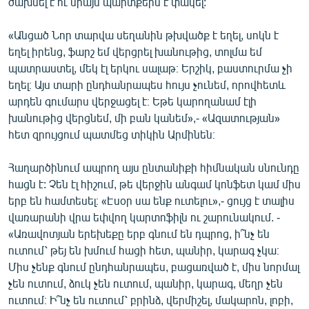
ծախսել է ու միայն պարտքերն է փակել:
English
«Անցած Նոր տարվա սեղանին թխվածք է եղել, սոկն է
Русский
եղել իրենց, ֆարշ եմ վերցրել խանութից, տոլմա եմ
պատրաստել, մեկ էլ երկու սալաթ։ Երշիկ, բաստուրմա չի
ՀԵՏԵՎԵՔ ՄԵԶ
եղել։ Այս տարի ընդհանրապես հույս չունեմ, որովհետև
արդեն գումարս վերջացել է։ Եթե կարողանամ էլի
խանութից վերցնեմ, մի բան կանեմ»,- «Ազատության»
հետ զրույցում պատմեց տիկին Արմինեն։
Հաղարծինում ապրող այս ընտանիքի հիմնական սնունդը
«Ազատության» բոլոր կայքերը
հացն է: Չեն էլ հիշում, թե վերջին անգամ կոնֆետ կամ միս
երբ են համտեսել։ «Էսօր սա ենք ուտելու»,- ցույց է տալիս
վառարանի վրա եփվող կարտոֆիլն ու շարունակում. -
«Առավոտյան երեխեքը երբ գնում են դպրոց, ի՞նչ են
ուտում՝ թեյ են խմում հացի հետ, պանիր, կարագ չկա։
Միս չենք գնում ընդհանրապես, բացառված է, միս նորմալ
չեն ուտում, ձուկ չեն ուտում, պանիր, կարագ, մեղր չեն
ուտում։ Ի՞նչ են ուտում՝ բրինձ, վերմիշել, մակարոն, լոբի,