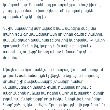
կոմպոտները: Տարաներից յուրաքանչյուրը հաշվված է,
շռայլության մասին խոսք չկա․ - «Որ թողամ բացեն
օրական, ո՞նց կհերիքի»։
Չնչին նպաստով ստիպված է նաև վառելիք գնել։ Այս
տարի թեև գյուղապետարանը մի փոքր օգնել է փայտով,
սակայն եղածը բավարար չէ, շուտով կվերջանա։ «Փայտը
գյուղապետն է տվել, կարող է մի ամիս յոլա գնանք,
ամսուկես, ու վերջ՝ նորից պետք է մտածենք գնելու
մասին»։
Միայն տան հյուրասենյակն է տաքացվում։ Խոհանոցում
ցուրտ է, սանհանգույցն էլ վերջերս եղբայրն է նորոգել՝
գումարը չի բավականացրել տանիքի համար:
«Սանհանգույցը տանիք չունի, համարյա դրսում է,
անձրևներին ու ձյան հալոցքին կաթում է, այստեղ լցնովի
լողանում են երեխեքը՝ ջուր էլ չկա, ներքևից կրում ենք։
Կեսը՝ շիֆեր, կեսը՝ ժեշտ։ Տրապը կա, լցնովի լողանում են