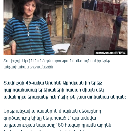
ՄԻՋԱԶԳԱՅԻՆ
ՄՇԱԿՈՒՅԹ
ՍՊՈՐՏ
ՄԵԿՆԱԲԱՆՈՒԹՅՈՒՆ
ՏՏ ԵՒ ԻՆՏԵՐՆԵՏ
ԿՈՐՈՆԱՎԻՐՈՒՍ
Տավուշցի Արմինեն մեծ դժվարությամբ է մեծացնում իր երեք
անչափահաս երեխաներին
ԱՐԽԻՎ
ՏԵՍԱՆՅՈՒԹԵՐ
Տավուշցի 45-ամյա Արմինե Աբովյանն իր երեք
ԲԱՆԱՎԵՃ
դպրոցահասակ երեխաների համար միայն մեկ
ամանորյա երազանք ունի՝ քիչ թե շատ տոնական սեղան:
ՁԳՏԵԼՈՎ ԼԱՎԱԳՈՒՅՆԻՆ
ՓՈԴՔԱՍԹ
Երեք անչափահասներին միայնակ մեծացնող
գործազուրկ կինը նեղսրտած է՝ այս ամսվա
աղքատության նպաստը՝ 80 հազար դրամն արդեն
Հայերեն