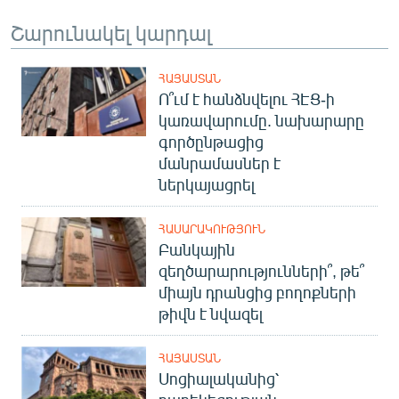
Շարունակել կարդալ
ՀԱՅԱՍՏԱՆ
Ո՞ւմ է հանձնվելու ՀԷՑ-ի
կառավարումը. նախարարը
գործընթացից
մանրամասներ է
ներկայացրել
ՀԱՍԱՐԱԿՈՒԹՅՈՒՆ
Բանկային
զեղծարարությունների՞, թե՞
միայն դրանցից բողոքների
թիվն է նվազել
ՀԱՅԱՍՏԱՆ
Սոցիալականից՝