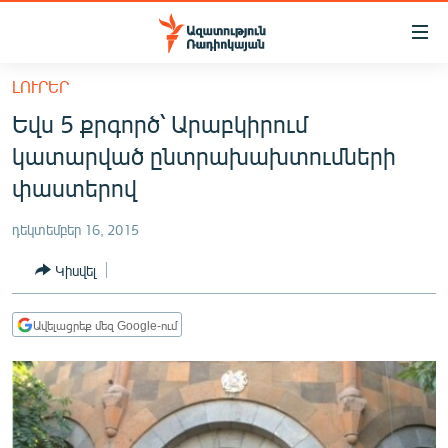
Մատչելիության
հղումներ
Անցնել
ԼՈՒՐԵՐ
հիմնական
ԱԶԱՏՈՒԹՅՈՒՆ TV
Եվս 5 քրգործ՝ Արաբկիրում
բովանդակությանը
ՀԱՅԱՍՏԱՆ
Անցնել
կատարված ընտրախախտումների
հիմնական
ՔԱՂԱՔԱԿԱՆ
փաստերով
մենյուին
ԸՆՏՐՈՒԹՅՈՒՆՆԵՐ 2026
Որոնում
դեկտեմբեր 16, 2015
ԻՐԱՎՈՒՆՔ
Կիսվել
ՀԱՍԱՐԱԿՈՒԹՅՈՒՆ
ՏՆՏԵՍՈՒԹՅՈՒՆ
Ավելացրեք մեզ Google-ում
ՂԱՐԱԲԱՂ
ՊԱՏԵՐԱԶՄԻ 6 ՇԱԲԱԹՆԵՐԸ
ՏԱՐԱԾԱՇՐՋԱՆ