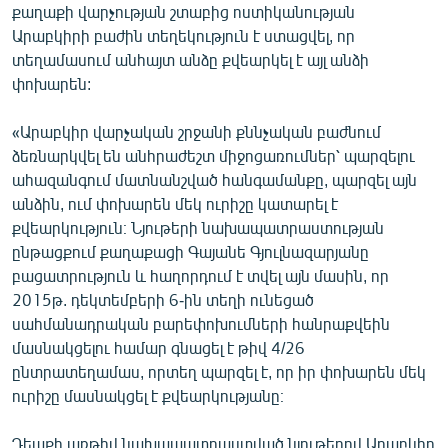
քաղաքի վարչության շտաբից ոստիկանության
English
Արաբկիրի բաժին տեղեկություն է ստացվել, որ
Русский
տեղամասում անհայտ անձը քվեարկել է այլ անձի
փոխարեն:
ՀԵՏԵՎԵՔ ՄԵԶ
«Արաբկիր վարչական շրջանի քննչական բաժնում
ձեռնարկվել են անհրաժեշտ միջոցառումներ՝ պարզելու
ահազանգում մատնանշված հանգամանքը, պարզել այն
անձին, ում փոխարեն մեկ ուրիշը կատարել է
քվեարկություն։ Նյութերի նախապատրաստության
«Ազատության» բոլոր կայքերը
ընթացքում քաղաքացի Գայանե Գյուլնազարյանը
բացատրություն և հաղորդում է տվել այն մասին, որ
2015թ. դեկտեմբերի 6-ին տեղի ունեցած
սահմանադրական բարեփոխումների հանրաքվեին
մասնակցելու համար գնացել է թիվ 4/26
ընտրատեղամաս, որտեղ պարզել է, որ իր փոխարեն մեկ
ուրիշը մասնակցել է քվեարկությանը։
Դեպքի առթիվ նախապատրաստված նյութերով Արաբկիր