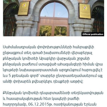
ՄԻՋԱԶԳԱՅԻՆ
ՄՇԱԿՈՒՅԹ
ՍՊՈՐՏ
ՄԵԿՆԱԲԱՆՈՒԹՅՈՒՆ
ՏՏ ԵՒ ԻՆՏԵՐՆԵՏ
Սահմանադրական փոփոխությունների հանրաքվեի
ԿՈՐՈՆԱՎԻՐՈՒՍ
ընթացքում տեղ գտած խախտումների վերաբերյալ
ԱՐԽԻՎ
քննչական կոմիտեի Արաբկիր վարչական շրջանի
քննչական բաժնում ստացված ահազանգերի հիման վրա
ՏԵՍԱՆՅՈՒԹԵՐ
նյութերի նախապատրաստման արդյունքում հարուցվել է
ԲԱՆԱՎԵՃ
ևս 5 քրեական գործ՝ տարբեր ընտրատեղամասերում այլ
անձի փոխարեն քվեարկելու դեպքերի առթիվ։
ՁԳՏԵԼՈՎ ԼԱՎԱԳՈՒՅՆԻՆ
ՓՈԴՔԱՍԹ
Քննչական կոմիտեի դեպարտամենտի տեղեկատվության
և հասարակայնության հետ կապերի բաժնի
Հայերեն
հաղորդմամբ, 06.12.2015թ. ոստիկանության Երևան