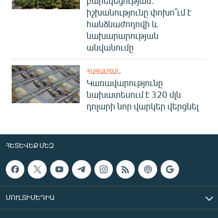
բարեկեցության.
իշխանությունը փոխո՞ւմ է
հանձնաժողովի և
նախարարության
անվանումը
ՀԱՅԱՍՏԱՆ
Կառավարությունը
նախատեսում է 320 մլն
դոլարի նոր վարկեր վերցնել
ՀԵՏԵՎԵՔ ՄԵԶ
ՄՈՒԼՏԻՄԵԴԻԱ