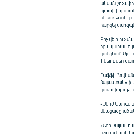
անվան շոշափո
պատիվ պահանջ
ընթացքում էլ
հարգել մարզպ
Քիչ վելի ուշ
հրապարակ եկա
կանգնած Սյուն
լինելու մեր մ
Րաֆֆի Հովհան
Հայաստան»-ի 
կառավարությա
«Սերժ Սարգսյ
մնացածը ածան
«Նոր Հայաստա
կշարունակի ն