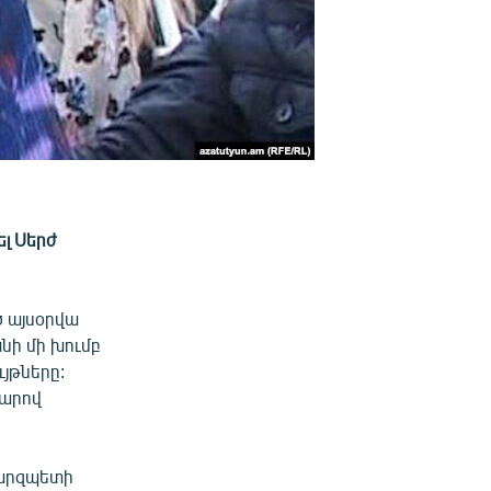
ել Սերժ
ծ այսօրվա
նի մի խումբ
յթները:
կարով
մարզպետի