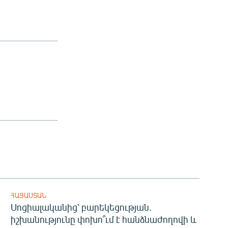
ՀԱՅԱՍՏԱՆ
Սոցիալականից՝ բարեկեցության.
իշխանությունը փոխո՞ւմ է հանձնաժողովի և