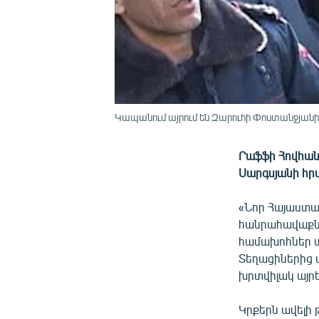
Կապանում այրում են Զարուհի Փոստանջյանի
Րաֆֆի Հովհանն
Սարգսյանի հր
«Նոր Հայաստան
հանրահավաքն 
համախոհներ պ
Տեղացիներից 
խրտվիլակ այրե
Կրքերն ավելի 