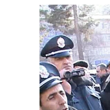
ՄԻՋԱԶԳԱՅԻՆ
ՄՇԱԿՈՒՅԹ
ՍՊՈՐՏ
ՄԵԿՆԱԲԱՆՈՒԹՅՈՒՆ
ՏՏ ԵՒ ԻՆՏԵՐՆԵՏ
ԿՈՐՈՆԱՎԻՐՈՒՍ
ԱՐԽԻՎ
ՏԵՍԱՆՅՈՒԹԵՐ
ԲԱՆԱՎԵՃ
ՁԳՏԵԼՈՎ ԼԱՎԱԳՈՒՅՆԻՆ
ՓՈԴՔԱՍԹ