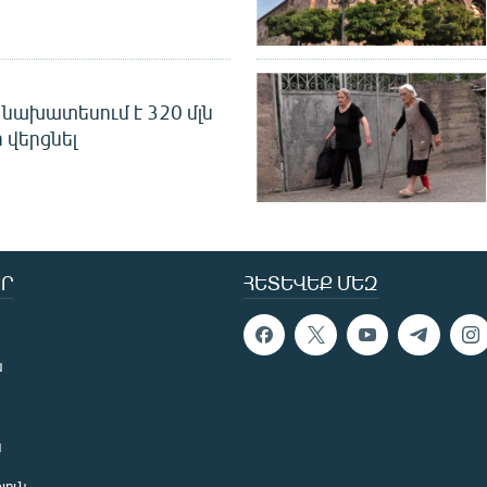
նախատեսում է 320 մլն
 վերցնել
Ր
ՀԵՏԵՎԵՔ ՄԵԶ
ն
ն
յուն