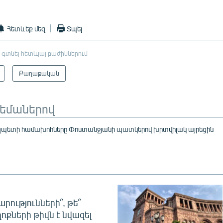
Հետևեք մեզ
Տպել
 գտնել հետևյալ բաժիններում
Քաղաքական
թեմաներով
րզպետի համախոհները Փոստանջյանի պատկերով խրտվիլակ այրեցին
րությունների՞, թե՞
ոքների թիվն է նվազել