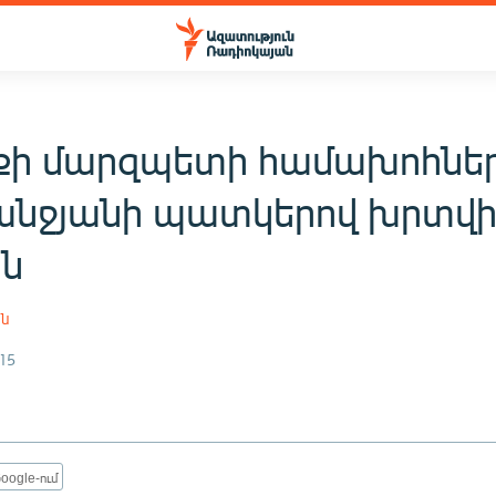
իքի մարզպետի համախոհնե
նջյանի պատկերով խրտվի
ին
ան
15
oogle-ում