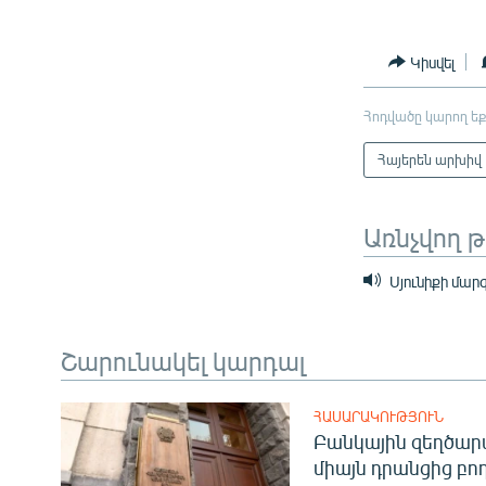
Կիսվել
Հոդվածը կարող եք
Հայերեն արխիվ
Առնչվող 
Սյունիքի մա
Շարունակել կարդալ
ՀԱՍԱՐԱԿՈՒԹՅՈՒՆ
Բանկային զեղծարա
միայն դրանցից բող