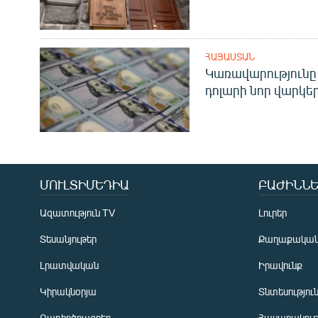
ՀԱՅԱՍՏԱՆ
Կառավարությունը 
դոլարի նոր վարկեր
ՄՈՒԼՏԻՄԵԴԻԱ
ԲԱԺԻՆՆԵ
Ազատություն TV
Լուրեր
Տեսանյութեր
Քաղաքակա
Լրատվական
Իրավունք
Կիրակնօրյա
Տնտեսությու
Ռադիոծրագրեր
Հասարակութ