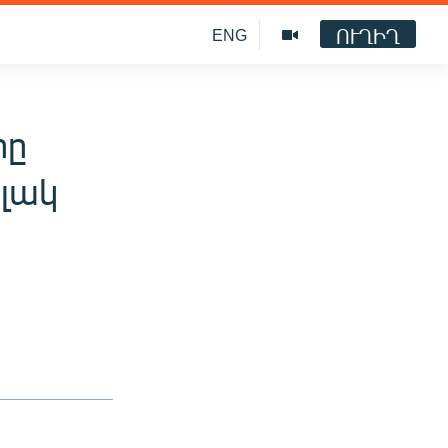
ՈՒՂԻՂ
ENG
րը
լակ