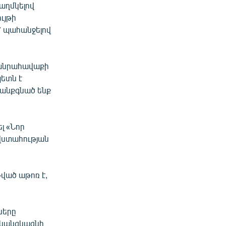
աղմկելով
ւյթի
՝ պահանջելով
հանրահավաքի
ետն է
 կանքգնած ենք
լ «Նոր
վստահության
ված աթոռ է,
ները
 կանցկացնի