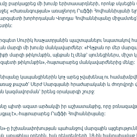
ւմը բարկացրեց մի խումբ երիտասարդների, որոնք սկսեցին 
ել։ «Ժառանգության» առաջնորդ Րաֆֆի Հովհաննիսյանի ելո
 մարզպետի խորհրդական Վոլոդյա Հովհաննիսյանը միջամտեց
ետին:
 մարզպետ Սուրիկ Խաչատրյանին պաշտպանելու նպատակով 
ն մարզի մի խումբ մանկավարժներ։ «Ինչքան որ մեր մարզպ
իքի մարզի թիկունքին, այնքան էլ մենք՝ սյունեցիներս, միշտ
արզպետի թիկունքին»,-հայտարարեց մանկավարժներից մեկը:
նիսյանը կապանցիներին կոչ արեց չվախենալ ու համախմբվե
առաջ քաշած՝ Սերժ Սարգսյանի հրաժարականի և ժողովրդի 
ն կազմավորման՝ իրենց օրակարգի շուրջ։
անը պիտի ազատ արձակվի իր աշխատանքից, որը բռնազավթ
ցյալ է»,-հայտարարեց Րաֆֆի Հովհաննիսյանը:
ն»-ը իշխանափոխության պահանջով մարզային այցելություն
աև առաջիկա օրերին, իսկ դեկտեմբերի 18-ին հանրահավաք