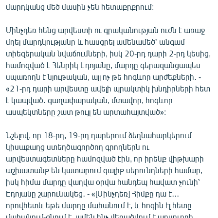
մարդկանց մեծ մասին չեն հետաքրքրում:
Մինչդեռ հենց արվեստի ու գրականության ուժն է առաջ
մղել մարդկությանը և հասցրել ամենամեծ՝ անգամ
տիեզերական նվաճումների, իսկ 20-րդ դարի 2-րդ կեսից,
համոզված է Հենրիկ Էդոյանը, մարդը գերազանցապես
սպառողն է նյութական, այլ ոչ թե հոգևոր արժեքների․ -
«21-րդ դարի արվեստը ավելի պրակտիկ խնդիրների հետ
է կապված․ գաղափարական, մտավոր, հոգևոր
ասպեկտները շատ թույլ են արտահայտված»:
Նշելով, որ 18-րդ, 19-րդ դարերում ձեղնահարկերում
կիսաքաղց ստեղծագործող գրողներն ու
արվեստագետները համոզված էին, որ իրենք վիթխարի
աշխատանք են կատարում գալիք սերունդների համար,
իսկ հիմա մարդը վաղվա օրվա հանդեպ հավատ չունի՝
Էդոյանը շարունակեց․ - «[Մինչդեռ] Հիմքը դա է․․․
որովհետև եթե մարդը մահանում է, և հոգին էլ հետը
մահանում-գնում է, ամեն ինչ վերածվում է աբսուրդի․․․