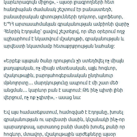
կարևորագույն միջոց», - այսօր լրագրողների հետ
English
հանդիպման ժամանակ շեշտում էր բանաստեղծ,
բանասիրական գիտությունների դոկտոր, պրոֆեսոր,
Русский
ԵՊՀ արտասահմանյան գրականության ամբիոնի վարիչ
Հենրիկ Էդոյանը՝ ցավով շեշտելով, որ մեր օրերում ողջ
ՀԵՏԵՎԵՔ ՄԵԶ
աշխարհում է նկատվում մշակույթի, գրականության և
արվեստի նկատմամբ հետաքրքրության նահանջ:
«Երբեք այսքան ծանր դրություն չի ստեղծվել ոչ միայն
քաղաքական, ոչ միայն տնտեսական, այլև հոգևոր,
«Ազատության» բոլոր կայքերը
մշակութային, բարոյահոգեբանական ընդհանուր
մթնոլորտը․․․ մարդկությունը ապրում է մի շատ մեծ
անցման․․․ կարևոր բան է ապրում: Թե ինչ պիտի լինի
վերջում, ոչ ոք չգիտի», - ասաց նա:
Եվ այս համատեքստում, համոզված է Էդոյանը, խոսել
գրականության ու արվեստի մասին, կնշանակի ինչ-որ
պարադոքսալ, արտառոց բանի մասին խոսել, քանի որ
հոգևոր, մտավոր, մշակութային արժեքները այսօր