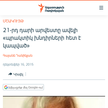
Մատչելիության
հղումներ
Անցնել
ՄՇԱԿՈՒՅԹ
հիմնական
ԱԶԱՏՈՒԹՅՈՒՆ TV
21-րդ դարի արվեստը ավելի
բովանդակությանը
ՀԱՅԱՍՏԱՆ
Անցնել
«պրակտիկ խնդիրների հետ է
հիմնական
ՔԱՂԱՔԱԿԱՆ
կապված»
մենյուին
ԸՆՏՐՈՒԹՅՈՒՆՆԵՐ 2026
Որոնում
Գայանե Դանիելյան
ԻՐԱՎՈՒՆՔ
դեկտեմբեր 16, 2015
ՀԱՍԱՐԱԿՈՒԹՅՈՒՆ
Կիսվել
ՏՆՏԵՍՈՒԹՅՈՒՆ
ՂԱՐԱԲԱՂ
Ավելացրեք մեզ Google-ում
ՊԱՏԵՐԱԶՄԻ 6 ՇԱԲԱԹՆԵՐԸ
ՏԱՐԱԾԱՇՐՋԱՆ