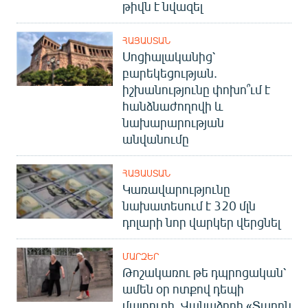
թիվն է նվազել
ՀԱՅԱՍՏԱՆ
Սոցիալականից՝
բարեկեցության.
իշխանությունը փոխո՞ւմ է
հանձնաժողովի և
նախարարության
անվանումը
ՀԱՅԱՍՏԱՆ
Կառավարությունը
նախատեսում է 320 մլն
դոլարի նոր վարկեր վերցնել
ՄԱՐԶԵՐ
Թոշակառու թե դպրոցական՝
ամեն օր ոտքով դեպի
մայրուղի. Վանաձորի «Տարոն