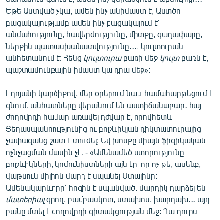
Եթե Աստված չկա, ամեն ինչ անիմաստ է, Աստծո
բացակայությամբ ամեն ինչ բացակայում է՝
անմահությունը, հավերժությունը, միտքը, գաղափարը,
ներքին պատասխանատվությունը․․․․ կուլտուրան
անհետանում է։ Հենց
կուլտուրա
բառի մեջ
կուլտ
բառն է,
պաշտամունքային իմաստ կա դրա մեջ»:
Էդոյանի կարծիքով, մեր օրերում նաև համահարթեցում է
գնում, անհատները վերանում են աստիճանաբար․ հայ
ժողովրդի համար առավել դժվար է, որովհետև
Ցեղասպանոությունից ու բոլշևիկյան դիկտատուրայից
չափազանց շատ է տուժել: Եվ խոսքը միայն ֆիզիկական
ոչնչացման մասին չէ․ - «Ամենամեծ ստորությունը
բոլշևիկների, կոմունիստների այն էր, որ ոչ թե, ասենք,
վաթսուն միլիոն մարդ է սպանել Ստալինը:
Ամենակարևորը՝ հոգին է սպանված․ մարդիկ դարձել են
մատերիալ
գրող, բամբասկոտ, ստախոս, խարդախ․․․ այդ
բանը մտել է ժողովրդի գիտակցության մեջ: Դա դուրս