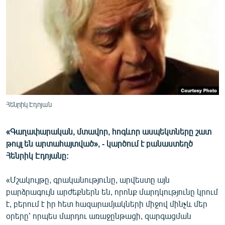
ՄԻՋԱԶԳԱՅԻՆ
ՄՇԱԿՈՒՅԹ
ՍՊՈՐՏ
ՄԵԿՆԱԲԱՆՈՒԹՅՈՒՆ
ՏՏ ԵՒ ԻՆՏԵՐՆԵՏ
ԿՈՐՈՆԱՎԻՐՈՒՍ
Հենրիկ Էդոյան
ԱՐԽԻՎ
«Գաղափարական, մտավոր, հոգևոր ասպեկտները շատ
ՏԵՍԱՆՅՈՒԹԵՐ
թույլ են արտահայտված», - կարծում է բանաստեղծ
ԲԱՆԱՎԵՃ
Հենրիկ Էդոյանը:
ՁԳՏԵԼՈՎ ԼԱՎԱԳՈՒՅՆԻՆ
«Մշակույթը, գրականությունը, արվեստը այն
ՓՈԴՔԱՍԹ
բարձրագույն արժեքներն են, որոնք մարդկությունը կրում
է, բերում է իր հետ հազարամյակների միջով մինչև մեր
օրերը՝ որպես մարդու առաջընթացի, զարգացման
Հայերեն