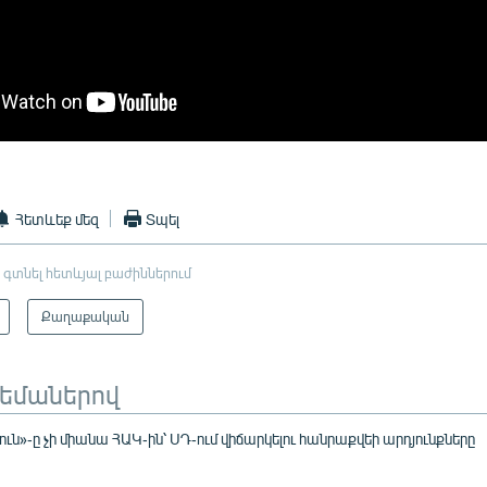
Հետևեք մեզ
Տպել
 գտնել հետևյալ բաժիններում
Քաղաքական
թեմաներով
ն»-ը չի միանա ՀԱԿ-ին՝ ՍԴ-ում վիճարկելու հանրաքվեի արդյունքները