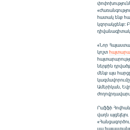
փոփոխությունն
«Ժառանգությու
հատակ ենք հաս
կզորակցենք: 
դիվանագիտակա
«Նոր Հայաստա
կոշտ
հայտարա
հայտարարությո
ներքին դրվածք
մենք այս հարց
կազմավորումը
Ամերիկան, Եվր
ժողովրդավարակ
Րաֆֆի Հովհանն
վաղն այցելելո
«Հանցագործությ
սա հայաստանյա