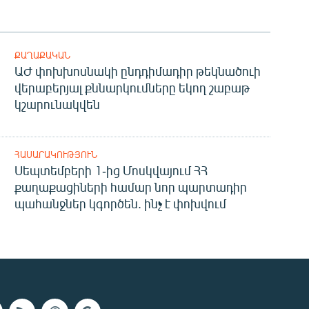
ՔԱՂԱՔԱԿԱՆ
ԱԺ փոխխոսնակի ընդդիմադիր թեկնածուի
վերաբերյալ քննարկումները եկող շաբաթ
կշարունակվեն
ՀԱՍԱՐԱԿՈՒԹՅՈՒՆ
Սեպտեմբերի 1-ից Մոսկվայում ՀՀ
քաղաքացիների համար նոր պարտադիր
պահանջներ կգործեն. ինչ է փոխվում