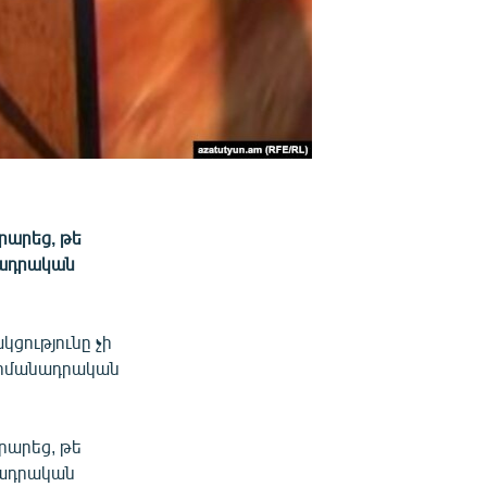
րարեց, թե
անադրական
ցությունը չի
Սահմանադրական
րարեց, թե
անադրական