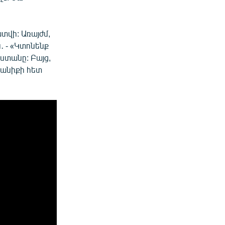
տվի: Առայժմ,
 - «Կտոնենք
ստանը: Բայց,
տանիքի հետ