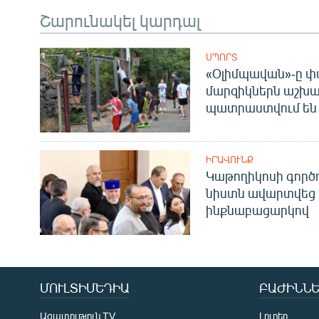
Շարունակել կարդալ
ՍՊՈՐՏ
«Օլիմպավան»-ը փ
մարզիկներն աշխա
պատրաստվում են 
ԻՐԱՎՈՒՆՔ
Կաթողիկոսի գոր
նիստն ավարտվեց
ինքնաբացարկով
ՄՈՒԼՏԻՄԵԴԻԱ
ԲԱԺԻՆՆԵ
Ազատություն TV
Լուրեր