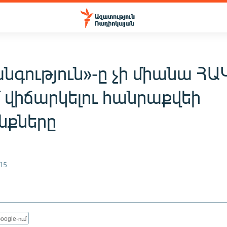
գություն»-ը չի միանա ՀԱԿ
մ վիճարկելու հանրաքվեի
նքները
15
oogle-ում