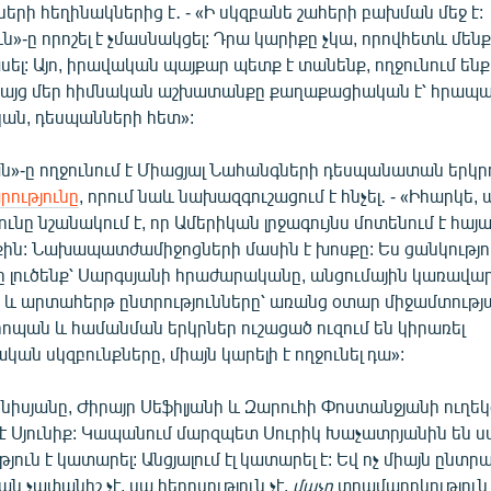
երի հեղինակներից է․ - «Ի սկզբանե շահերի բախման մեջ է:
ն»-ը որոշել է չմասնակցել: Դրա կարիքը չկա, որովհետև մեն
ել: Այո, իրավական պայքար պետք է տանենք, ողջունում ենք 
Բայց մեր հիմնական աշխատանքը քաղաքացիական է՝ հրապա
ն, դեսպանների հետ»:
ն»-ը ողջունում է Միացյալ Նահանգների դեսպանատան երկրո
րությունը
, որում նաև նախազգուշացում է հնչել․ - «Իհարկե, 
ւնը նշանակում է, որ Ամերիկան լրջագույնս մոտենում է հա
ին: Նախապատժամիջոցների մասին է խոսքը: Ես ցանկություն
ը լուծենք՝ Սարգսյանի հրաժարականը, անցումային կառավա
 և արտահերթ ընտրությունները՝ առանց օտար միջամտությա
ոպան և համանման երկրներ ուշացած ուզում են կիրառել
ան սկզբունքները, միայն կարելի է ողջունել դա»:
իսյանը, Ժիրայր Սեֆիլյանի և Զարուհի Փոստանջյանի ուղեկ
ւ է Սյունիք: Կապանում մարզպետ Սուրիկ Խաչատրյանին են սպ
ուն է կատարել: Անցյալում էլ կատարել է: Եվ ոչ միայն ընտրա
ն չափանիշ չէ, սա հերոսություն չէ,
մաչո
տղամարդկություն 