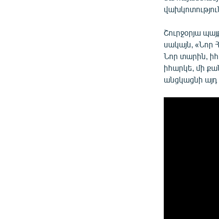
վախկոտություն
Շուրջօրյա պա
սակայն, «Նոր
Նոր տարին, իհ
իհարկե, մի քա
անցկացնի այդ