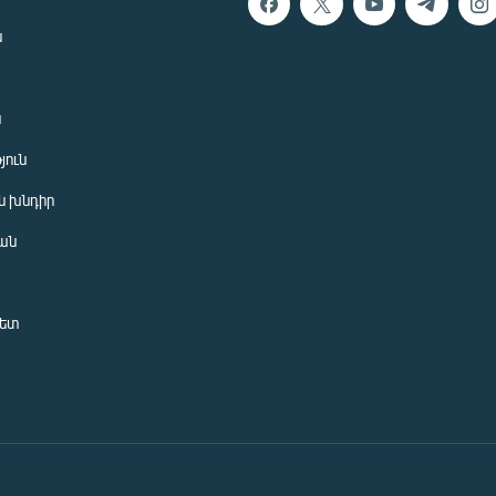
ն
ն
յուն
 խնդիր
ան
նետ