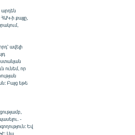
ք արդեն
ՀԱԿ-ի քայլը,
րակում,
րդ՝ ավելի
այդ
յաստանյան
 ունեմ, որ
րության
ն: Բայց եթե
ցությամբ,
ասելու․ -
գողություն: Եվ
չէ: Սա