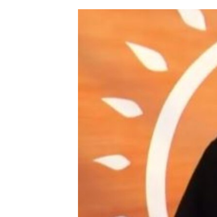
ՄԻՋԱԶԳԱՅԻՆ
ՄՇԱԿՈՒՅԹ
ՍՊՈՐՏ
ՄԵԿՆԱԲԱՆՈՒԹՅՈՒՆ
ՏՏ ԵՒ ԻՆՏԵՐՆԵՏ
ԿՈՐՈՆԱՎԻՐՈՒՍ
ԱՐԽԻՎ
ՏԵՍԱՆՅՈՒԹԵՐ
ԲԱՆԱՎԵՃ
ՁԳՏԵԼՈՎ ԼԱՎԱԳՈՒՅՆԻՆ
ՓՈԴՔԱՍԹ