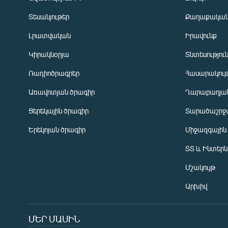
Տեսանյութեր
Քաղաքակա
Լրատվական
Իրավունք
Կիրակնօրյա
Տնտեսությու
Ռադիոծրագրեր
Հասարակութ
Առավոտյան ծրագիր
Ղարաբաղյան
Ցերեկային ծրագիր
Տարածաշրջ
Հայերեն
Երեկոյան ծրագիր
Միջազգային
English
ՏՏ և Ինտեր
Русский
Մշակույթ
ՀԵՏԵՎԵՔ ՄԵԶ
Արխիվ
ՄԵՐ ՄԱՍԻՆ