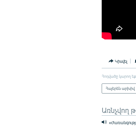
Կիսվել
Հոդվածը կարող եք
Հայերեն արխիվ
Առնչվող 
«Ժառանգությու