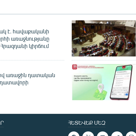
ակ է. հավաքականի
րհի առաջնությանը
Հրազդանի կիրճում
ծով առաջին դատական
 դատավորի
Ր
ՀԵՏԵՎԵՔ ՄԵԶ