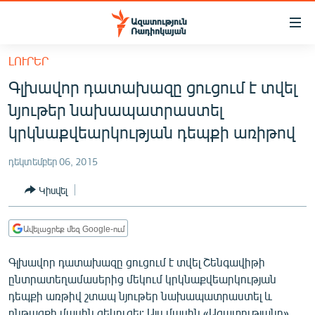
Մատչելիության
հղումներ
Անցնել
ԼՈՒՐԵՐ
հիմնական
ԱԶԱՏՈՒԹՅՈՒՆ TV
Գլխավոր դատախազը ցուցում է տվել
բովանդակությանը
ՀԱՅԱՍՏԱՆ
Անցնել
նյութեր նախապատրաստել
հիմնական
ՔԱՂԱՔԱԿԱՆ
կրկնաքվեարկության դեպքի առիթով
մենյուին
ԸՆՏՐՈՒԹՅՈՒՆՆԵՐ 2026
Որոնում
դեկտեմբեր 06, 2015
ԻՐԱՎՈՒՆՔ
Կիսվել
ՀԱՍԱՐԱԿՈՒԹՅՈՒՆ
ՏՆՏԵՍՈՒԹՅՈՒՆ
Ավելացրեք մեզ Google-ում
ՂԱՐԱԲԱՂ
Գլխավոր դատախազը ցուցում է տվել Շենգավիթի
ՊԱՏԵՐԱԶՄԻ 6 ՇԱԲԱԹՆԵՐԸ
ընտրատեղամասերից մեկում կրկնաքվեարկության
դեպքի առթիվ շտապ նյութեր նախապատրաստել և
ՏԱՐԱԾԱՇՐՋԱՆ
ընթացքի մասին զեկուցել: Այս մասին «Ազատությանը»