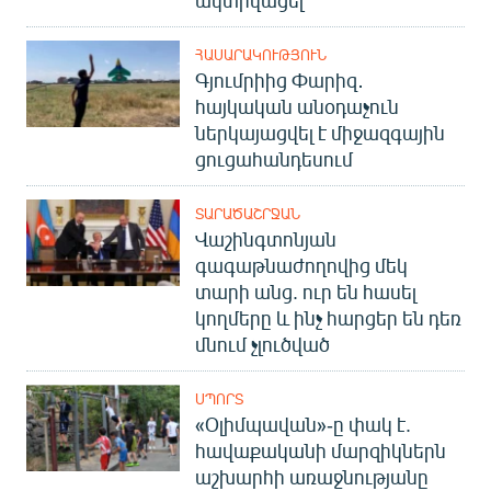
ակտիվացել
English
ՀԱՍԱՐԱԿՈՒԹՅՈՒՆ
Русский
Գյումրիից Փարիզ․
հայկական անօդաչուն
ՀԵՏԵՎԵՔ ՄԵԶ
ներկայացվել է միջազգային
ցուցահանդեսում
ՏԱՐԱԾԱՇՐՋԱՆ
Վաշինգտոնյան
գագաթնաժողովից մեկ
«Ազատության» բոլոր կայքերը
տարի անց. ուր են հասել
կողմերը և ինչ հարցեր են դեռ
մնում չլուծված
ՍՊՈՐՏ
«Օլիմպավան»-ը փակ է.
հավաքականի մարզիկներն
աշխարհի առաջնությանը