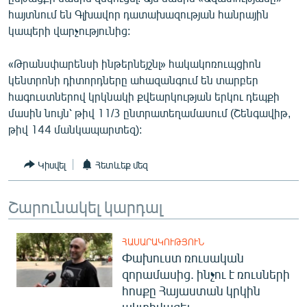
ՄԻՋԱԶԳԱՅԻՆ
հայտնում են Գլխավոր դատախազության հանրային
կապերի վարչությունից:
ՄՇԱԿՈՒՅԹ
ՍՊՈՐՏ
«Թրանսփարենսի ինթերնեյշնլ» հակակոռուպցիոն
կենտրոնի դիտորդները ահազանգում են տարբեր
ՄԵԿՆԱԲԱՆՈՒԹՅՈՒՆ
հագուստներով կրկնակի քվեարկության երկու դեպքի
ՏՏ ԵՒ ԻՆՏԵՐՆԵՏ
մասին նույն՝ թիվ 11/3 ընտրատեղամասում (Շենգավիթ,
թիվ 144 մանկապարտեզ):
ԿՈՐՈՆԱՎԻՐՈՒՍ
ԱՐԽԻՎ
Կիսվել
Հետևեք մեզ
ՏԵՍԱՆՅՈՒԹԵՐ
Շարունակել կարդալ
ԲԱՆԱՎԵՃ
ՁԳՏԵԼՈՎ ԼԱՎԱԳՈՒՅՆԻՆ
ՀԱՍԱՐԱԿՈՒԹՅՈՒՆ
Փախուստ ռուսական
ՓՈԴՔԱՍԹ
զորամասից. ինչու է ռուսների
հոսքը Հայաստան կրկին
Հայերեն