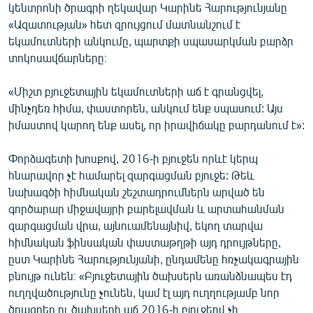
կենտրոնի ծրագրի ղեկավար Կարինե Հարությունյանը
English
«Ազատության» հետ զրույցում մատնանշում է
Русский
եկամուտների անկումը, պարտքի սպասարկման բարձր
տոկոսավճարները։
ՀԵՏԵՎԵՔ ՄԵԶ
«Միշտ բյուջետային եկամուտների աճ է գրանցվել,
մինչդեռ հիմա, փաստորեն, անկում ենք սպասում: Այս
իմաստով կարող ենք ասել, որ իրավիճակը բարդանում է»:
Փորձագետի խոսքով, 2016-ի բյուջեն որևէ կերպ
«Ազատության» բոլոր կայքերը
հնարավոր չէ համարել զարգացման բյուջե: Թեև
նախագծի հիմնական շեշտադրումներն արված են
գործարար միջավայրի բարելավման և արտահանման
զարգացման վրա, այնուամենայնիվ, եկող տարվա
հիմնական ֆինսական փաստաթղթի այդ դրույթները,
ըստ Կարինե Հարությունյանի, ընդամենը հռչակագրային
բնույթ ունեն։ «Բյուջետային ծախսերն առանձնապես էդ
ուղղվածությունը չունեն, կամ էլ այդ ուղղությամբ նոր
ծրագրեր ու ծախսերի աճ 2016-ի բյուջեով չի