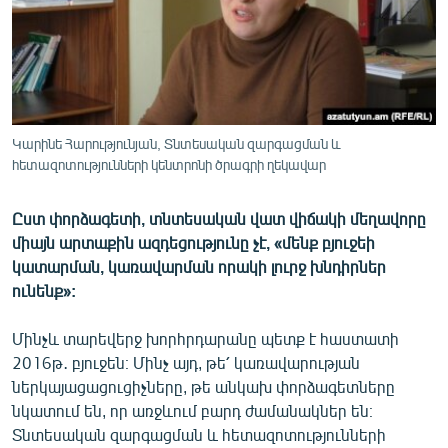
ՄԻՋԱԶԳԱՅԻՆ
ՄՇԱԿՈՒՅԹ
ՍՊՈՐՏ
ՄԵԿՆԱԲԱՆՈՒԹՅՈՒՆ
Կարինե Հարությունյան, Տնտեսական զարգացման և
ՏՏ ԵՒ ԻՆՏԵՐՆԵՏ
հետազոտությունների կենտրոնի ծրագրի ղեկավար
ԿՈՐՈՆԱՎԻՐՈՒՍ
Ըստ փորձագետի, տնտեսական վատ վիճակի մեղավորը
ԱՐԽԻՎ
միայն արտաքին ազդեցությունը չէ, «մենք բյուջեի
կատարման, կառավարման որակի լուրջ խնդիրներ
ՏԵՍԱՆՅՈՒԹԵՐ
ունենք»:
ԲԱՆԱՎԵՃ
Մինչև տարեվերջ խորհրդարանը պետք է հաստատի
ՁԳՏԵԼՈՎ ԼԱՎԱԳՈՒՅՆԻՆ
2016թ․ բյուջեն։ Մինչ այդ, թե՛ կառավարության
ՓՈԴՔԱՍԹ
ներկայացացուցիչները, թե անկախ փորձագետները
նկատում են, որ առջևում բարդ ժամանակներ են։
Հայերեն
Տնտեսական զարգացման և հետազոտությունների