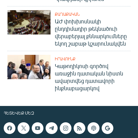
ՔԱՂԱՔԱԿԱՆ
ԱԺ փոխխոսնակի
ընդդիմադիր թեկնածուի
վերաբերյալ քննարկումները
եկող շաբաթ կշարունակվեն
ԻՐԱՎՈՒՆՔ
Կաթողիկոսի գործով
առաջին դատական նիստն
ավարտվեց դատավորի
ինքնաբացարկով
ՀԵՏԵՎԵՔ ՄԵԶ