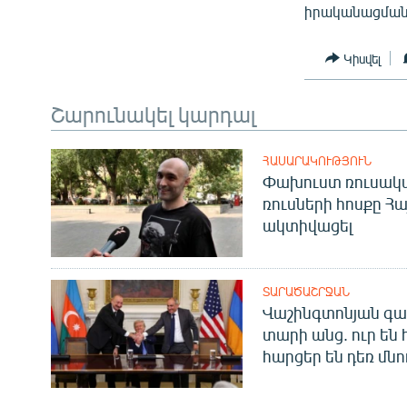
իրականացմանն
Կիսվել
Շարունակել կարդալ
ՀԱՍԱՐԱԿՈՒԹՅՈՒՆ
Փախուստ ռուսական
ռուսների հոսքը Հ
ակտիվացել
ՏԱՐԱԾԱՇՐՋԱՆ
Վաշինգտոնյան գա
տարի անց. ուր են 
հարցեր են դեռ մնո