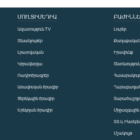
ՄՈՒԼՏԻՄԵԴԻԱ
ԲԱԺԻՆՆԵ
Ազատություն TV
Լուրեր
Տեսանյութեր
Քաղաքակա
Լրատվական
Իրավունք
Կիրակնօրյա
Տնտեսությու
Ռադիոծրագրեր
Հասարակութ
Առավոտյան ծրագիր
Ղարաբաղյան
Ցերեկային ծրագիր
Տարածաշրջ
Հայերեն
Երեկոյան ծրագիր
Միջազգային
English
ՏՏ և Ինտեր
Русский
Մշակույթ