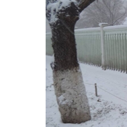
ՄԻՋԱԶԳԱՅԻՆ
ՄՇԱԿՈՒՅԹ
ՍՊՈՐՏ
ՄԵԿՆԱԲԱՆՈՒԹՅՈՒՆ
ՏՏ ԵՒ ԻՆՏԵՐՆԵՏ
ԿՈՐՈՆԱՎԻՐՈՒՍ
ԱՐԽԻՎ
ՏԵՍԱՆՅՈՒԹԵՐ
ԲԱՆԱՎԵՃ
ՁԳՏԵԼՈՎ ԼԱՎԱԳՈՒՅՆԻՆ
ՓՈԴՔԱՍԹ