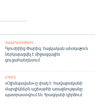
ՀԱՍԱՐԱԿՈՒԹՅՈՒՆ
Գյումրիից Փարիզ․ հայկական անօդաչուն
ներկայացվել է միջազգային
ցուցահանդեսում
ՍՊՈՐՏ
«Օլիմպավան»-ը փակ է. հավաքականի
մարզիկներն աշխարհի առաջնությանը
պատրաստվում են Հրազդանի կիրճում