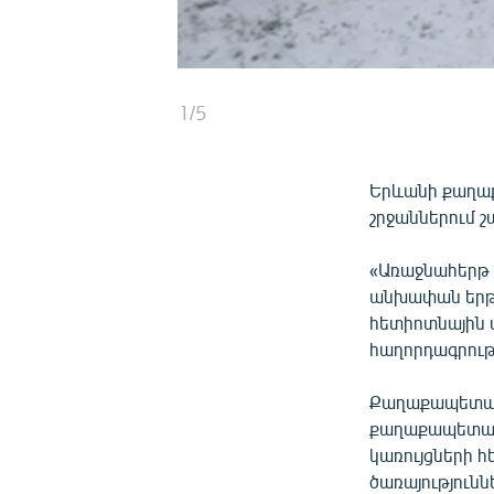
1/5
Երևանի քաղաք
շրջաններում 
«Առաջնահերթ ո
անխափան երթև
հետիոտնային 
հաղորդագրությ
Քաղաքապետար
քաղաքապետար
կառույցների հ
ծառայություն