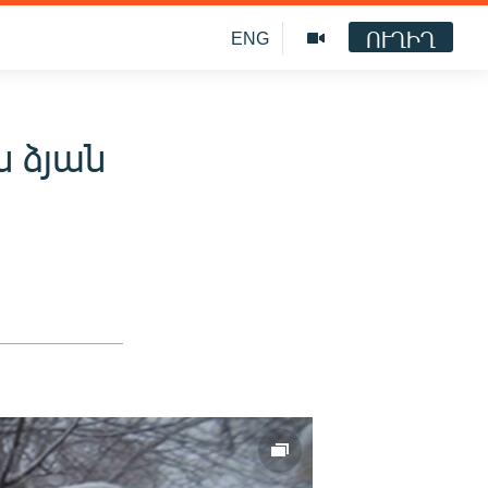
ՈՒՂԻՂ
ENG
ն ձյան