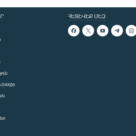
Ր
ՀԵՏԵՎԵՔ ՄԵԶ
ն
ն
յուն
 խնդիր
ան
նետ