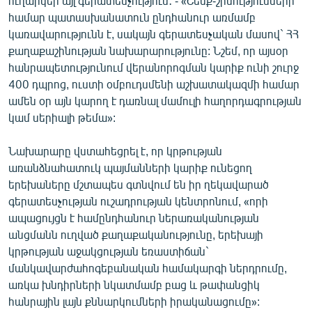
ուղարկեր այլ գերատեսչություն․ - «Շենք-շինությունների
համար պատասխանատուն ընդհանուր առմամբ
կառավարությունն է, սակայն գերատեսչական մասով` ՀՀ
քաղաքաշինության նախարարությունը: Նշեմ, որ այսօր
հանրապետությունում վերանորոգման կարիք ունի շուրջ
400 դպրոց, ուստի օմբուդսմենի աշխատակազմի համար
ամեն օր այն կարող է դառնալ մամուլի հաղորդագրության
կամ սերիալի թեմա»:
Նախարարը վստահեցրել է, որ կրթության
առանձնահատուկ պայմանների կարիք ունեցող
երեխաները մշտապես գտնվում են իր ղեկավարած
գերատեսչության ուշադրության կենտրոնում, «որի
ապացույցն է համընդհանուր ներառականության
անցմանն ուղված քաղաքականությունը, երեխայի
կրթության աջակցության եռաստիճան`
մանկավարժահոգեբանական համակարգի ներդրումը,
առկա խնդիրների նկատմամբ բաց և թափանցիկ
հանրային լայն քննարկումների իրականացումը»: