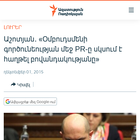
Մատչելիության
հղումներ
Անցնել
ԼՈՒՐԵՐ
հիմնական
ԱԶԱՏՈՒԹՅՈՒՆ TV
Աշոտյան․ «Օմբուդսմենի
բովանդակությանը
ՀԱՅԱՍՏԱՆ
Անցնել
գործունեության մեջ PR-ը սկսում է
հիմնական
ՔԱՂԱՔԱԿԱՆ
հաղթել բովանդակությանը»
մենյուին
ԸՆՏՐՈՒԹՅՈՒՆՆԵՐ 2026
Որոնում
դեկտեմբեր 01, 2015
ԻՐԱՎՈՒՆՔ
Կիսվել
ՀԱՍԱՐԱԿՈՒԹՅՈՒՆ
ՏՆՏԵՍՈՒԹՅՈՒՆ
Ավելացրեք մեզ Google-ում
ՂԱՐԱԲԱՂ
ՊԱՏԵՐԱԶՄԻ 6 ՇԱԲԱԹՆԵՐԸ
ՏԱՐԱԾԱՇՐՋԱՆ