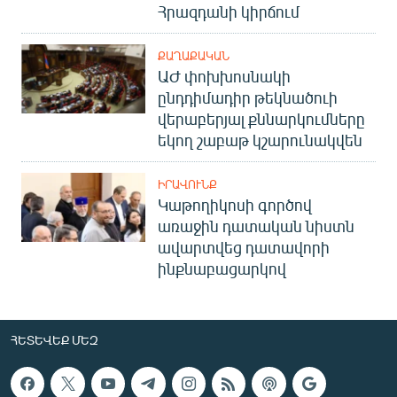
Հրազդանի կիրճում
ՔԱՂԱՔԱԿԱՆ
ԱԺ փոխխոսնակի
ընդդիմադիր թեկնածուի
վերաբերյալ քննարկումները
եկող շաբաթ կշարունակվեն
ԻՐԱՎՈՒՆՔ
Կաթողիկոսի գործով
առաջին դատական նիստն
ավարտվեց դատավորի
ինքնաբացարկով
ՀԵՏԵՎԵՔ ՄԵԶ