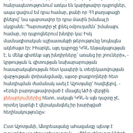
հանրապետությունում առկա են կարիքավոր դպրոցներ,
English
ապա ցավում եմ դրա համար, քանի որ ՀՀ քաղաքացի
Русский
լինելով` նա պարտավոր էր դրա մասին իմանալ ի
սկզբանե: Պարտադիր չէ լինել օմբուդսմեն` իմանալու
ՀԵՏԵՎԵՔ ՄԵԶ
համար, որ դպրոցներում խնդիր կա: Իսկ
մասնագիտական աշխատանքի թերությունը նույնպես
ակնհայտ էր: Իհարկե, այդ դպրոցը ԿԳՆ ենթակայության
է, և մենք գիտենք այդ խնդիրները` առանց իր շոուների», -
կրթության և գիտության նախարարության
հասարակայնության հետ կապերի և տեղեկատվության
«Ազատության» բոլոր կայքերը
վարչության փոխանցմամբ, այսօր լրագրողների հետ
հանդիպման ժամանակ ասել է Աշոտյանը՝ հավելելով․ -
«Երևի բարդույթավորված է մնացել ԱԺ-ի վերջին
քննարկումներից
հետո, սակայն ԿԳՆ-ն այն դաշտը չէ,
որտեղ կարելի է վերականգնել իր խարխլված
հեղինակությունը»:
Ըստ Աշոտյանի, Անդրեասյանը ահազանգը պետք է