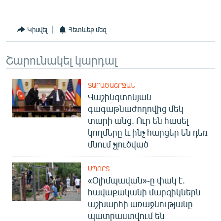
Կիսվել
Հետևեք մեզ
Շարունակել կարդալ
ՏԱՐԱԾԱՇՐՋԱՆ
Վաշինգտոնյան
գագաթնաժողովից մեկ
տարի անց. Ուր են հասել
կողմերը և ինչ հարցեր են դեռ
մնում չլուծված
ՍՊՈՐՏ
«Օլիմպավան»-ը փակ է.
հավաքականի մարզիկներն
աշխարհի առաջնությանը
պատրաստվում են