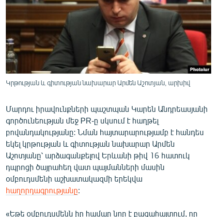
ՄԻՋԱԶԳԱՅԻՆ
ՄՇԱԿՈՒՅԹ
ՍՊՈՐՏ
ՄԵԿՆԱԲԱՆՈՒԹՅՈՒՆ
ՏՏ ԵՒ ԻՆՏԵՐՆԵՏ
Կրթության և գիտության նախարար Արմեն Աշոտյան, արխիվ
ԿՈՐՈՆԱՎԻՐՈՒՍ
Մարդու իրավունքների պաշտպան Կարեն Անդրեասյանի
ԱՐԽԻՎ
գործունեության մեջ PR-ը սկսում է հաղթել
ՏԵՍԱՆՅՈՒԹԵՐ
բովանդակությանը: Նման հայտարարությամբ է հանդես
եկել կրթության և գիտության նախարար Արմեն
ԲԱՆԱՎԵՃ
Աշոտյանը՝ արձագանքելով Երևանի թիվ 16 հատուկ
ՁԳՏԵԼՈՎ ԼԱՎԱԳՈՒՅՆԻՆ
դպրոցի ծայրահեղ վատ պայմանների մասին
օմբուդսմենի աշխատակազմի երեկվա
ՓՈԴՔԱՍԹ
հաղորդագրությանը
:
Հայերեն
«Եթե օմբուդսմենն իր համար նոր է բացահայտում, որ