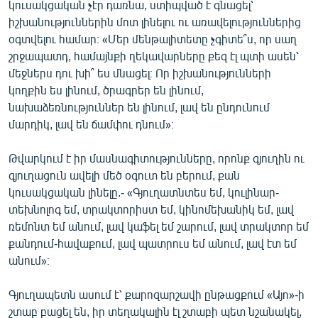
կուսակցական չէր դառնա, ստիպված է գնացել՝
իշխանություններին մոտ լինելու ու առավելություններից
օգտվելու համար։ «Մեր մենթալիտետը չգիտե՞ս, որ սաղ
շրջապատդ, համայնքի ղեկավարները քեզ էլ պտի ասեն՝
մեջներս դու խի՞ ես մնացել։ Որ իշխանությունների
կողքին ես լինում, ծրագրեր են լինում,
նախաձեռնություններ են լինում, լավ են ընդունում
մարդիկ, լավ են ճամփու դնում»։
Թվարկում է իր մասնագիտությունները, որոնք գյուղին ու
գյուղացուն ավելի մեծ օգուտ են բերում, քան
կուսակցական լինելը.- «Գյուղատնտես եմ, կուլինար-
տեխնոլոգ եմ, տրակտորիստ եմ, կինոմեխանիկ եմ, լավ
ռեմոնտ եմ անում, լավ կաֆել եմ շարում, լավ տրակտոր եմ
քանդում-հավաքում, լավ պատրուս եմ անում, լավ էտ եմ
անում»։
Գյուղապետն ասում է՝ քարոզարշավի ընթացքում «Այո»-ի
շտաբ բացել են, իր տեղակալին էլ շտաբի պետ նշանակել,