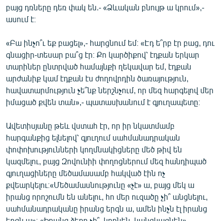
բայց դռները դեռ փակ են.- «Ձևական բնույթ ա կրում»,-
ասում է։
«Բա ինչո՞ւ եք բացել»,- հարցնում եմ։ «Էդ ե՞րբ էր բաց, դու
գնացիր-տեսար բա՞ց էր։ Քո կարծիքով՝ էդքան երկար
տարիներ ընտրված համայնքի ղեկավար եմ, էդքան
արժանիք կամ էդքան էս ժողովրդին ծառայություն,
հավատարմություն չե՞նք ներշնչում, որ մեզ հարգելով մեր
իմացած քվեն տան»,- պատասխանում է գյուղապետը։
Ավետիսյանը թեև վստահ էր, որ իր նկատմամբ
հարգանքից ելնելով՝ գյուղում սահմանադրական
փոփոխությունների կողմնակիցները մեծ թիվ են
կազմելու, բայց Զովունիի փողոցներում մեզ հանդիպած
գյուղացիները մեծամասամբ հակված էին ոչ
քվեարկելու։«Մեծամասնությունը «չէ» ա, բայց մեկ ա
իրանց որոշումն են անելու, հո մեր ուզածը չի՞ անցնելու,
սահմանադրականը իրանց երգն ա, ամեն ինչն էլ իրանց
երգն ա»։ «Իրանց ձեռը չի՞, կբռնեն, կանցկացնեն»,-