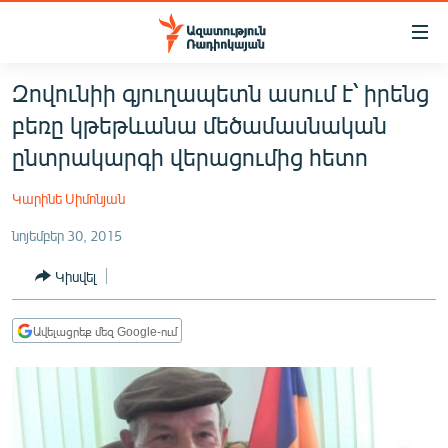
Մատչելիության
հղումներ
Անցնել
Զովունիի գյուղապետն ասում է՝ իրենց
հիմնական
ԱԶԱՏՈՒԹՅՈՒՆ TV
բեռը կթեթևանա մեծամասնական
բովանդակությանը
ՀԱՅԱՍՏԱՆ
Անցնել
ընտրակարգի վերացումից հետո
հիմնական
ՔԱՂԱՔԱԿԱՆ
մենյուին
Կարինե Սիմոնյան
ԸՆՏՐՈՒԹՅՈՒՆՆԵՐ 2026
Որոնում
նոյեմբեր 30, 2015
ԻՐԱՎՈՒՆՔ
Կիսվել
ՀԱՍԱՐԱԿՈՒԹՅՈՒՆ
ՏՆՏԵՍՈՒԹՅՈՒՆ
Ավելացրեք մեզ Google-ում
ՂԱՐԱԲԱՂ
ՊԱՏԵՐԱԶՄԻ 6 ՇԱԲԱԹՆԵՐԸ
ՏԱՐԱԾԱՇՐՋԱՆ