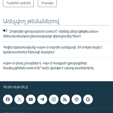
Հայերեն արխիվ
Մարզեր
Առնչվող թեմաներով
Զովունիի գյուղապետն ասում է՝ «իրենց բեռը կթեթևանա»
մեծամասնական ընտրակարգի վերացումից հետո
Հովիկ Աբրահամյանը «այո»-ի օգտին առնվազն 30 տոկոս ձայն է
կանխատեսում Շիրակի մարզում
«Այո»-ի փակ շտաբներ և «ոչ»-ի հակված գյուղացիներ.
Տավուշցիներն ասում են՝ նախ կյանքն է պետք բարեփոխել
ՀԵՏԵՎԵՔ ՄԵԶ