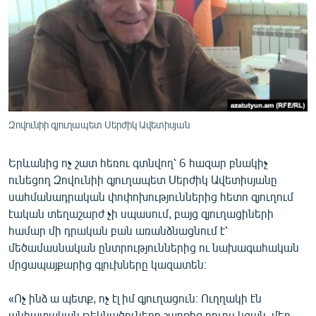
ՄԻՋԱԶԳԱՅԻՆ
ՄՇԱԿՈՒՅԹ
ՍՊՈՐՏ
ՄԵԿՆԱԲԱՆՈՒԹՅՈՒՆ
ՏՏ ԵՒ ԻՆՏԵՐՆԵՏ
Զովունիի գյուղապետ Սերժիկ Ավետիսյան
ԿՈՐՈՆԱՎԻՐՈՒՍ
Երևանից ոչ շատ հեռու գտնվող՝ 6 հազար բնակիչ
ԱՐԽԻՎ
ունեցող Զովունիի գյուղապետ Սերժիկ Ավետիսյանը
ՏԵՍԱՆՅՈՒԹԵՐ
սահմանադրական փոփոխություններից հետո գյուղում
էական տեղաշարժ չի սպասում, բայց գյուղացիների
ԲԱՆԱՎԵՃ
համար մի դրական բան առանձնացնում է՝
ՁԳՏԵԼՈՎ ԼԱՎԱԳՈՒՅՆԻՆ
մեծամասնական ընտրություններից ու նախագահական
մրցապայքարից գլուխները կազատեն։
ՓՈԴՔԱՍԹ
«Ոչ ինձ ա պետք, ոչ էլ իմ գյուղացուն։ Ուղղակի էն
Հայերեն
անհատական թեկնածուները շարքից դուրս կգան, մեր