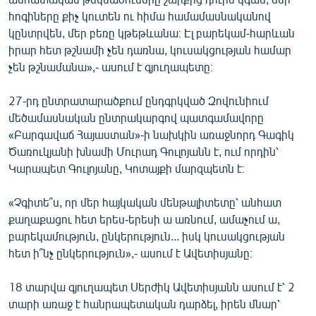
English
հոգիները քիչ կուտեն ու հիմա համամասնականով
կընտրվեն, մեր բեռը կթեթևանա։ Էլ բարեկամ-հարևան
Русский
իրար հետ թշնամի չեն դառնա, կուսակցության համար
չեն թշնամանա»,- ասում է գյուղապետը։
ՀԵՏԵՎԵՔ ՄԵԶ
27-րդ ընտրատարածքում ընդգրկված Զովունիում
մեծամասնական ընտրակարգով պատգամավորը
«Բարգավաճ Հայաստան»-ի նախկին առաջնորդ Գագիկ
Ծառուկյանի խնամի Մուրադ Գուլոյանն է, ում որդին՝
Կարապետ Գուլոյանը, Կոտայքի մարզպետն է։
«Ազատության» բոլոր կայքերը
«Չգիտե՞ս, որ մեր հայկական մենթալիտետը՝ անհատ
քաղաքացու հետ երես-երեսի ա առնում, ամաչում ա,
բարեկամություն, ընկերություն... իսկ կուսակցության
հետ ի՞նչ ընկերություն»,- ասում է Ավետիսյանը։
18 տարվա գյուղապետ Սերժիկ Ավետիսյանն ասում է՝ 2
տարի առաջ է հանրապետական դարձել, իրեն մնար՝