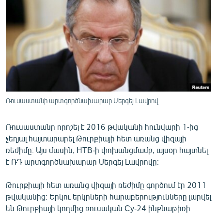
ՄԻՋԱԶԳԱՅԻՆ
ՄՇԱԿՈՒՅԹ
ՍՊՈՐՏ
ՄԵԿՆԱԲԱՆՈՒԹՅՈՒՆ
ՏՏ ԵՒ ԻՆՏԵՐՆԵՏ
ԿՈՐՈՆԱՎԻՐՈՒՍ
Ռուսաստանի արտգործնախարար Սերգեյ Լավրով
ԱՐԽԻՎ
Ռուսաստանը որոշել է 2016 թվականի հունվարի 1-ից
ՏԵՍԱՆՅՈՒԹԵՐ
չեղյալ հայտարարել Թուրքիայի հետ առանց վիզայի
ԲԱՆԱՎԵՃ
ռեժիմը։ Այս մասին, НТВ-ի փոխանցմամբ, այսօր հայտնել
է ՌԴ արտգործնախարար Սերգեյ Լավրովը։
ՁԳՏԵԼՈՎ ԼԱՎԱԳՈՒՅՆԻՆ
ՓՈԴՔԱՍԹ
Թուրքիայի հետ առանց վիզայի ռեժիմը գործում էր 2011
թվականից։ Երկու երկրների հարաբերությունները լարվել
են Թուրքիայի կողմից ռուսական Су-24 ինքնաթիռի
Հայերեն