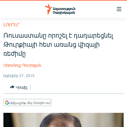
Մատչելիության
հղումներ
Անցնել
ԼՈՒՐԵՐ
հիմնական
ԱԶԱՏՈՒԹՅՈՒՆ TV
Ռուսաստանը որոշել է դադարեցնել
բովանդակությանը
ՀԱՅԱՍՏԱՆ
Անցնել
Թուրքիայի հետ առանց վիզայի
հիմնական
ՔԱՂԱՔԱԿԱՆ
ռեժիմը
մենյուին
ԸՆՏՐՈՒԹՅՈՒՆՆԵՐ 2026
Որոնում
Սիրանույշ Գեւորգյան
ԻՐԱՎՈՒՆՔ
նոյեմբեր 27, 2015
ՀԱՍԱՐԱԿՈՒԹՅՈՒՆ
Կիսվել
ՏՆՏԵՍՈՒԹՅՈՒՆ
ՂԱՐԱԲԱՂ
Ավելացրեք մեզ Google-ում
ՊԱՏԵՐԱԶՄԻ 6 ՇԱԲԱԹՆԵՐԸ
ՏԱՐԱԾԱՇՐՋԱՆ