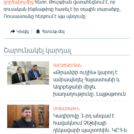
կործանումից
հետո։ Թուրքիան վստահեցնում է, որ
English
ռուսական ինքնաթիռը հատել է իր օդային տարածքը,
Ռուսաստանը հերքում է այս պնդումը։
Русский
Կիսվել
Հետևեք մեզ
ՀԵՏԵՎԵՔ ՄԵԶ
Շարունակել կարդալ
ՏԱՐԱԾԱՇՐՋԱՆ
«Թրամփի ուղին» կարող է
«Ազատության» բոլոր կայքերը
ամրապնդել Հայաստանի և
Ադրբեջանի միջև
խաղաղությունը. Լայթսթոուն
ՄԻՋԱԶԳԱՅԻՆ
Կադիրովը 3-րդ անգամ է
հավակնում Չեչնիայի
ղեկավարի պաշտոնին․ ԿԸՀ-ն