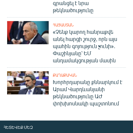
գրանցել է նրա
թեկնածությունը
ՀԱՅԱՍՏԱՆ
«Չենք կարող հանրաքվե
անել հարցի շուրջ, որն այս
պահին գոյություն չունի»․
Փաշինյանը՝ ԵՄ
անդամակցության մասին
ՔԱՂԱՔԱԿԱՆ
Խորհրդարանը քննարկում է
Արամ Վարդևանյանի
թեկնածությունը ԱԺ
փոխխոսնակի պաշտոնում
ՀԵՏԵՎԵՔ ՄԵԶ