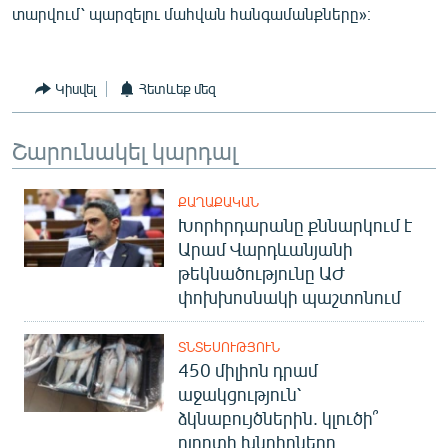
տարվում՝ պարզելու մահվան հանգամանքները»։
Կիսվել
Հետևեք մեզ
Շարունակել կարդալ
ՔԱՂԱՔԱԿԱՆ
Խորհրդարանը քննարկում է
Արամ Վարդևանյանի
թեկնածությունը ԱԺ
փոխխոսնակի պաշտոնում
ՏՆՏԵՍՈՒԹՅՈՒՆ
450 միլիոն դրամ
աջակցություն՝
ձկնաբույծներին. կլուծի՞
ոլորտի խնդիրները