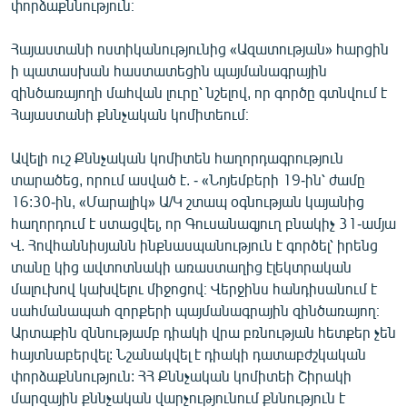
փորձաքննություն։
English
Հայաստանի ոստիկանությունից «Ազատության» հարցին
Русский
ի պատասխան հաստատեցին պայմանագրային
զինծառայողի մահվան լուրը՝ նշելով, որ գործը գտնվում է
ՀԵՏԵՎԵՔ ՄԵԶ
Հայաստանի քննչական կոմիտեում։
Ավելի ուշ Քննչական կոմիտեն հաղորդագրություն
տարածեց, որում ասված է. - «Նոյեմբերի 19-ին՝ ժամը
16:30-ին, «Մարալիկ» Ա/Կ շտապ օգնության կայանից
«Ազատության» բոլոր կայքերը
հաղորդում է ստացվել, որ Գուսանագյուղ բնակիչ 31-ամյա
Վ. Հովհաննիսյանն ինքնասպանություն է գործել՝ իրենց
տանը կից ավտոտնակի առաստաղից էլեկտրական
մալուխով կախվելու միջոցով։ Վերջինս հանդիսանում է
սահմանապահ զորքերի պայմանագրային զինծառայող։
Արտաքին զննությամբ դիակի վրա բռնության հետքեր չեն
հայտնաբերվել: Նշանակվել է դիակի դատաբժշկական
փորձաքննություն: ՀՀ Քննչական կոմիտեի Շիրակի
մարզային քննչական վարչությունում քննություն է