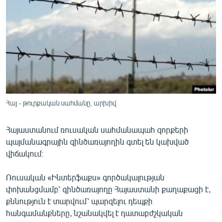
ՄԻՋԱԶԳԱՅԻՆ
ՄՇԱԿՈՒՅԹ
ՍՊՈՐՏ
ՄԵԿՆԱԲԱՆՈՒԹՅՈՒՆ
ՏՏ ԵՒ ԻՆՏԵՐՆԵՏ
ԿՈՐՈՆԱՎԻՐՈՒՍ
Հայ - թուրքական սահմանը, արխիվ
ԱՐԽԻՎ
Հայաստանում ռուսական սահմանապահ զորքերի
ՏԵՍԱՆՅՈՒԹԵՐ
պայմանագրային զինծառայողին գտել են կախված
ԲԱՆԱՎԵՃ
վիճակում։
ՁԳՏԵԼՈՎ ԼԱՎԱԳՈՒՅՆԻՆ
Ռուսական «Ինտերֆաքս» գործակալության
ՓՈԴՔԱՍԹ
փոխանցմամբ՝ զինծառայողը Հայաստանի քաղաքացի է,
քննություն է տարվում՝ պարզելու դեպքի
հանգամանքները, նշանակվել է դատաբժշկական
Հայերեն