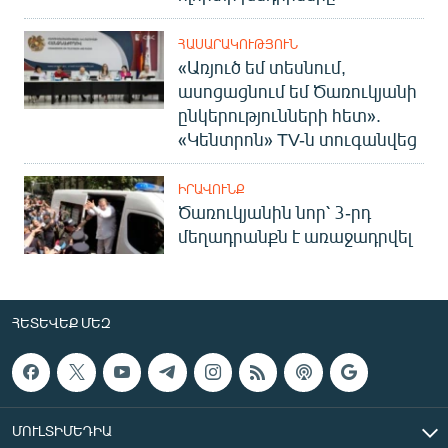
ՀԱՍԱՐԱԿՈՒԹՅՈՒՆ
«Առյուծ եմ տեսնում,
ասոցացնում եմ Ծառուկյանի
ընկերությունների հետ».
«Կենտրոն» TV-ն տուգանվեց
ԻՐԱՎՈՒՆՔ
Ծառուկյանին նոր՝ 3-րդ
մեղադրանքն է առաջադրվել
ՀԵՏԵՎԵՔ ՄԵԶ
ՄՈՒԼՏԻՄԵԴԻԱ