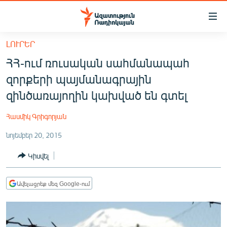
Մատչելիության
հղումներ
Անցնել
ԼՈՒՐԵՐ
հիմնական
ԱԶԱՏՈՒԹՅՈՒՆ TV
ՀՀ-ում ռուսական սահմանապահ
բովանդակությանը
ՀԱՅԱՍՏԱՆ
Անցնել
զորքերի պայմանագրային
հիմնական
ՔԱՂԱՔԱԿԱՆ
զինծառայողին կախված են գտել
մենյուին
ԸՆՏՐՈՒԹՅՈՒՆՆԵՐ 2026
Որոնում
Հասմիկ Գրիգորյան
ԻՐԱՎՈՒՆՔ
նոյեմբեր 20, 2015
ՀԱՍԱՐԱԿՈՒԹՅՈՒՆ
Կիսվել
ՏՆՏԵՍՈՒԹՅՈՒՆ
ՂԱՐԱԲԱՂ
Ավելացրեք մեզ Google-ում
ՊԱՏԵՐԱԶՄԻ 6 ՇԱԲԱԹՆԵՐԸ
ՏԱՐԱԾԱՇՐՋԱՆ