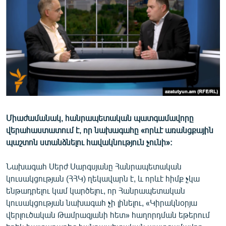
ՄԻՋԱԶԳԱՅԻՆ
ՄՇԱԿՈՒՅԹ
ՍՊՈՐՏ
ՄԵԿՆԱԲԱՆՈՒԹՅՈՒՆ
ՏՏ ԵՒ ԻՆՏԵՐՆԵՏ
ԿՈՐՈՆԱՎԻՐՈՒՍ
ԱՐԽԻՎ
Միաժամանակ, հանրապետական պատգամավորը
վերահաստատում է, որ նախագահը «որևէ առանցքային
ՏԵՍԱՆՅՈՒԹԵՐ
պաշտոն ստանձնելու հավակնություն չունի»:
ԲԱՆԱՎԵՃ
Նախագահ Սերժ Սարգսյանը Հանրապետական
ՁԳՏԵԼՈՎ ԼԱՎԱԳՈՒՅՆԻՆ
կուսակցության (ՀՀԿ) ղեկավարն է, և որևէ հիմք չկա
ՓՈԴՔԱՍԹ
ենթադրելու կամ կարծելու, որ Հանրապետական
կուսակցության նախագահ չի լինելու, «Կիրակնօրյա
վերլուծական Թամրազյանի հետ» հաղորդման եթերում
Հայերեն