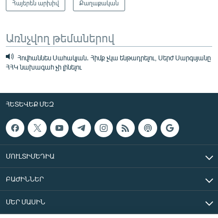
Հայերեն արխիվ
Քաղաքական
Առնչվող թեմաներով
Հովհաննես Սահակյան․ Հիմք չկա ենթադրելու, Սերժ Սարգսյանը
ՀՀԿ նախագահ չի լինելու
ՀԵՏԵՎԵՔ ՄԵԶ
ՄՈՒԼՏԻՄԵԴԻԱ
ԲԱԺԻՆՆԵՐ
ՄԵՐ ՄԱՍԻՆ