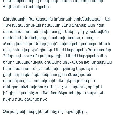
երեկ հայտարարեց հանրապետական պատգամավոր
English
Հովհաննես Սահակյանը:
Русский
Ընդդիմադիր Հայ ազգային կոնգրեսի փոխնախագահ, ԱԺ
ՀԱԿ խմբակցության ղեկավար Լևոն Զուրաբյանի հետ
ՀԵՏԵՎԵՔ ՄԵԶ
սահմանադրական փոփոխությունների շուրջ բանավեճի
ժամանակ Սահակյանը, մասնավորապես, ասաց․ -
«Կապված Սերժ Սարգսյանի՝ նախագահ դառնալու հետ և
պաշտոնավարելու՝ գիտեք, Սերժ Սարգսյանը Հայաստանը
Հանրապետության քաղաքացի է, Սերժ Սարգսյանը մեր
երկրի անկախության օրվանից մինչ այսօր թե՛ Արցախյան
«Ազատության» բոլոր կայքերը
հերոսամարտում, թե՛ անկախությունը կերտելու և
ընդհանրապես՝ պետականության ձևավորման
գործընթացում բավականին մեծ դերակատարում
ունեցող անձնավորություն է, և չեմ կարծում, որ որևէ
խնդիր է կամ ինչ-որ մեծ մտածելու տեղիք է տալիս, թե
ինչով է նա զբաղվելու»:
Զուրաբյանի հարցին, թե ինչո՞վ է զբաղվելու,