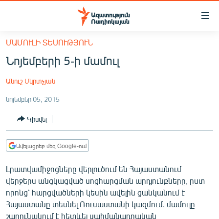
Մատչելիության
հղումներ
Անցնել
ՄԱՄՈՒԼԻ ՏԵՍՈՒԹՅՈՒՆ
հիմնական
ԱԶԱՏՈՒԹՅՈՒՆ TV
Նոյեմբերի 5-ի մամուլ
բովանդակությանը
ՀԱՅԱՍՏԱՆ
Անցնել
Անուշ Մկրտչյան
հիմնական
ՔԱՂԱՔԱԿԱՆ
մենյուին
նոյեմբեր 05, 2015
ԸՆՏՐՈՒԹՅՈՒՆՆԵՐ 2026
Որոնում
Կիսվել
ԻՐԱՎՈՒՆՔ
ՀԱՍԱՐԱԿՈՒԹՅՈՒՆ
Ավելացրեք մեզ Google-ում
ՏՆՏԵՍՈՒԹՅՈՒՆ
Լրատվամիջոցները վերլուծում են Հայաստանում
ՂԱՐԱԲԱՂ
վերջերս անցկացված սոցհարցման արդյունքները, ըստ
ՊԱՏԵՐԱԶՄԻ 6 ՇԱԲԱԹՆԵՐԸ
որոնց՝ հարցվածների կեսին ավելին ցանկանում է
Հայաստանը տեսնել Ռուսաստանի կազմում, մամուլը
ՏԱՐԱԾԱՇՐՋԱՆ
շարունակում է հետևել սահմանադրական