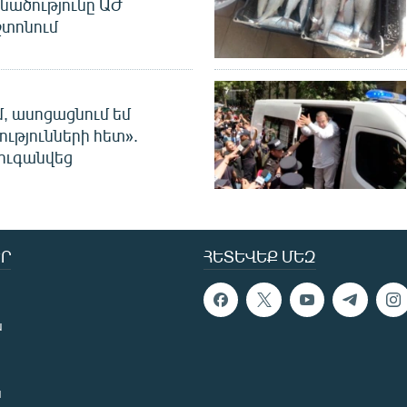
նածությունը ԱԺ
տոնում
մ, ասոցացնում եմ
ությունների հետ».
ուգանվեց
Ր
ՀԵՏԵՎԵՔ ՄԵԶ
ն
ն