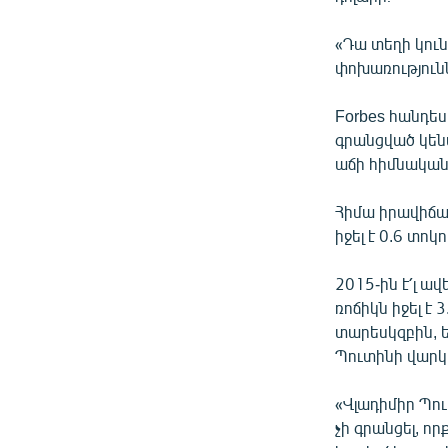
«Դա տեղի կու
փոխառությունն
Forbes հանդե
գրանցված կեն
աճի հիմնական
Հիմա իրավիճա
իջել է 0.6 տոկ
2015-ին է՛լ ա
ռոճիկն իջել է 
տարեսկզբին, ե
Պուտինի վարկ
«Վլադիմիր Պո
չի գրանցել, ո