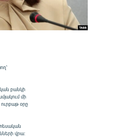
ող՝
ական բանկի
մյակում մի
 ուրբաթ օրը
տնտեսական
նների վրա։