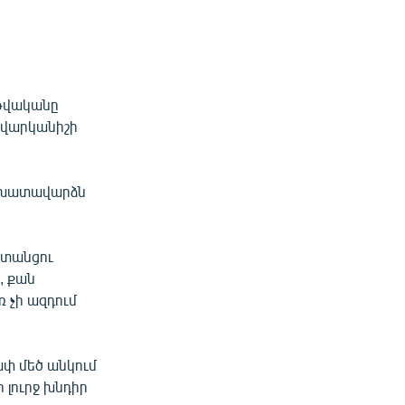
 թվականը
 վարկանիշի
աշխատավարձն
։
աստանցու
, քան
ռ չի ազդում
ափ մեծ անկում
 լուրջ խնդիր