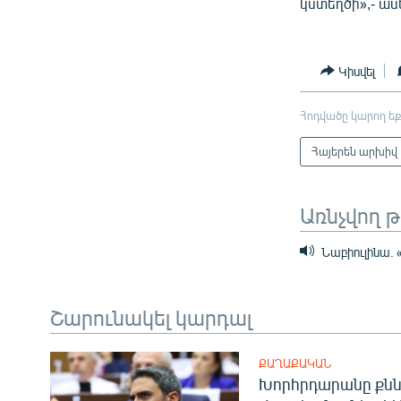
կստեղծի»,- աս
Կիսվել
Հոդվածը կարող եք
Հայերեն արխիվ
Առնչվող 
Նաբիուլինա. 
Շարունակել կարդալ
ՔԱՂԱՔԱԿԱՆ
Խորհրդարանը քնն