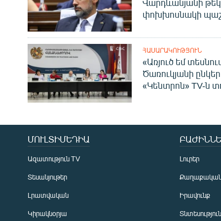
Վարդևանյանի թեկ
փոխխոսնակի պաշ
ՀԱՍԱՐԱԿՈՒԹՅՈՒՆ
«Առյուծ եմ տեսնու
Ծառուկյանի ընկեր
«Կենտրոն» TV-ն տ
ՄՈՒԼՏԻՄԵԴԻԱ
ԲԱԺԻՆՆԵ
Ազատություն TV
Լուրեր
Տեսանյութեր
Քաղաքակա
Լրատվական
Իրավունք
Կիրակնօրյա
Տնտեսությու