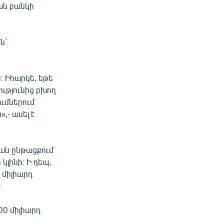
կան բանկի
ն`
։ Իհարկե, եթե
ությունից բխող
ումներում
,- ասել է
ան ընթացքում
կլինի։ Ի դեպ,
 միլիարդ
։
00 միլիարդ