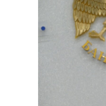
ՄԻՋԱԶԳԱՅԻՆ
ՄՇԱԿՈՒՅԹ
ՍՊՈՐՏ
ՄԵԿՆԱԲԱՆՈՒԹՅՈՒՆ
ՏՏ ԵՒ ԻՆՏԵՐՆԵՏ
ԿՈՐՈՆԱՎԻՐՈՒՍ
ԱՐԽԻՎ
ՏԵՍԱՆՅՈՒԹԵՐ
ԲԱՆԱՎԵՃ
ՁԳՏԵԼՈՎ ԼԱՎԱԳՈՒՅՆԻՆ
ՓՈԴՔԱՍԹ