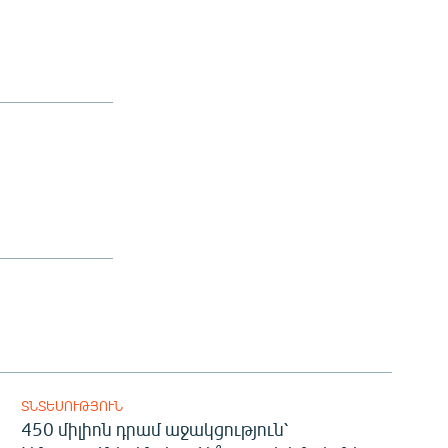
ՏՆՏԵՍՈՒԹՅՈՒՆ
450 միլիոն դրամ աջակցություն՝