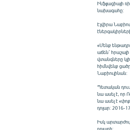
Ինֆլյացիայի ռ
նախագահը։
Էլվիրա Նաբիո
էներգակիրների 
«Մենք ենթադրո
աճեն` հրաշալի
վտանգները կլի
հիմնվենք ցածր
Նաբիուլինան։
Պետական դում
նա ասել է, որ
նա ասել է «փո
դոլար։ 2016-1
Իսկ արտարժու
դոլարի։