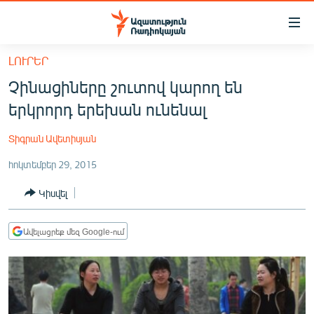
Մատչելիության
հղումներ
Անցնել
ԼՈՒՐԵՐ
հիմնական
ԱԶԱՏՈՒԹՅՈՒՆ TV
Չինացիները շուտով կարող են
բովանդակությանը
ՀԱՅԱՍՏԱՆ
Անցնել
երկրորդ երեխան ունենալ
հիմնական
ՔԱՂԱՔԱԿԱՆ
մենյուին
Տիգրան Ավետիսյան
ԸՆՏՐՈՒԹՅՈՒՆՆԵՐ 2026
Որոնում
հոկտեմբեր 29, 2015
ԻՐԱՎՈՒՆՔ
Կիսվել
ՀԱՍԱՐԱԿՈՒԹՅՈՒՆ
ՏՆՏԵՍՈՒԹՅՈՒՆ
Ավելացրեք մեզ Google-ում
ՂԱՐԱԲԱՂ
ՊԱՏԵՐԱԶՄԻ 6 ՇԱԲԱԹՆԵՐԸ
ՏԱՐԱԾԱՇՐՋԱՆ