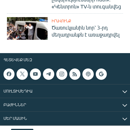
«Կենտրոն» TV-ն տուգանվեց
ԻՐԱՎՈՒՆՔ
Ծառուկյանին նոր՝ 3-րդ
մեղադրանքն է առաջադրվել
ՀԵՏԵՎԵՔ ՄԵԶ
ՄՈՒԼՏԻՄԵԴԻԱ
ԲԱԺԻՆՆԵՐ
ՄԵՐ ՄԱՍԻՆ