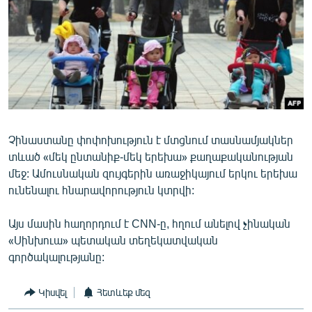
ՄԻՋԱԶԳԱՅԻՆ
ՄՇԱԿՈՒՅԹ
ՍՊՈՐՏ
ՄԵԿՆԱԲԱՆՈՒԹՅՈՒՆ
ՏՏ ԵՒ ԻՆՏԵՐՆԵՏ
ԿՈՐՈՆԱՎԻՐՈՒՍ
Չինաստանը փոփոխություն է մտցնում տասնամյակներ
տևած «մեկ ընտանիք-մեկ երեխա» քաղաքականության
ԱՐԽԻՎ
մեջ: Ամուսնական զույգերին առաջիկայում երկու երեխա
ՏԵՍԱՆՅՈՒԹԵՐ
ունենալու հնարավորություն կտրվի:
ԲԱՆԱՎԵՃ
Այս մասին հաղորդում է CNN-ը, հղում անելով չինական
ՁԳՏԵԼՈՎ ԼԱՎԱԳՈՒՅՆԻՆ
«Սինխուա» պետական տեղեկատվական
գործակալությանը:
ՓՈԴՔԱՍԹ
Կիսվել
Հետևեք մեզ
Հայերեն