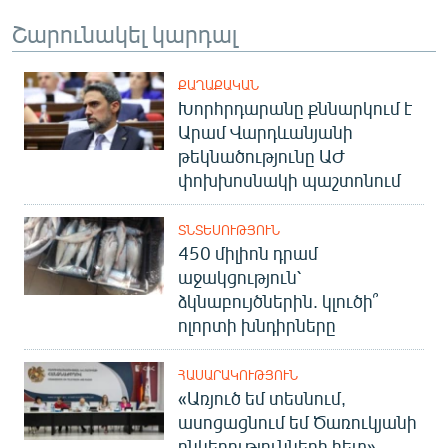
English
Շարունակել կարդալ
Русский
ՔԱՂԱՔԱԿԱՆ
Խորհրդարանը քննարկում է
ՀԵՏԵՎԵՔ ՄԵԶ
Արամ Վարդևանյանի
թեկնածությունը ԱԺ
փոխխոսնակի պաշտոնում
ՏՆՏԵՍՈՒԹՅՈՒՆ
«Ազատության» բոլոր կայքերը
450 միլիոն դրամ
աջակցություն՝
ձկնաբույծներին. կլուծի՞
ոլորտի խնդիրները
ՀԱՍԱՐԱԿՈՒԹՅՈՒՆ
«Առյուծ եմ տեսնում,
ասոցացնում եմ Ծառուկյանի
ընկերությունների հետ».