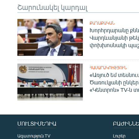
Շարունակել կարդալ
ՔԱՂԱՔԱԿԱՆ
Խորհրդարանը քնն
Վարդևանյանի թեկ
փոխխոսնակի պաշ
ՀԱՍԱՐԱԿՈՒԹՅՈՒՆ
«Առյուծ եմ տեսնու
Ծառուկյանի ընկեր
«Կենտրոն» TV-ն տ
ՄՈՒԼՏԻՄԵԴԻԱ
ԲԱԺԻՆՆԵ
Ազատություն TV
Լուրեր