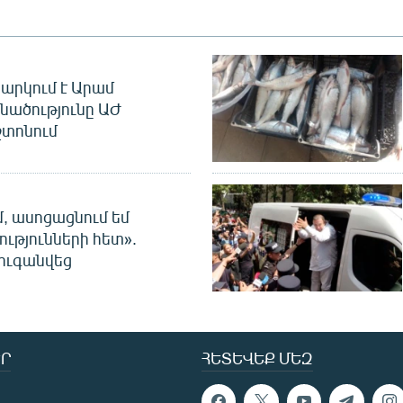
արկում է Արամ
նածությունը ԱԺ
տոնում
մ, ասոցացնում եմ
ությունների հետ».
ուգանվեց
Ր
ՀԵՏԵՎԵՔ ՄԵԶ