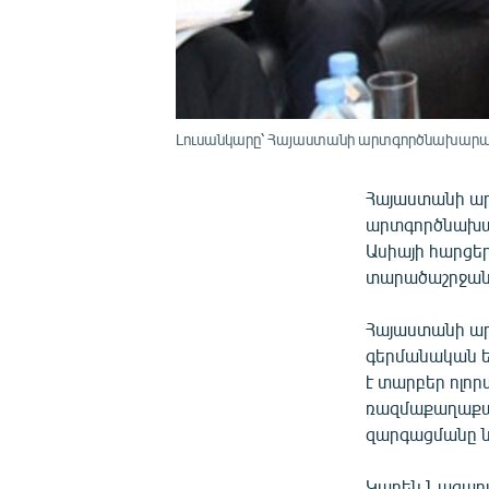
Լուսանկարը՝ Հայաստանի արտգործնախարա
Հայաստանի ար
արտգործնախար
Ասիայի հարցե
տարածաշրջանա
Հայաստանի ար
գերմանական ե
է տարբեր ոլո
ռազմաքաղաքակ
զարգացմանը 
Կարեն Նազարյ