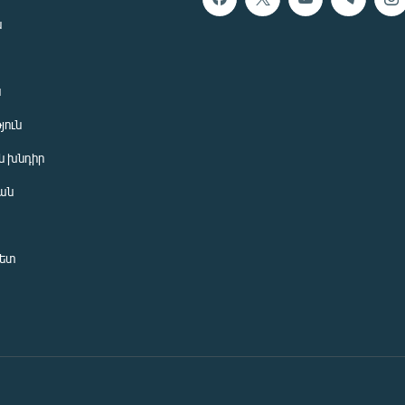
ն
ն
յուն
 խնդիր
ան
նետ