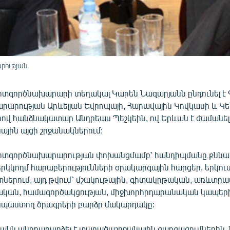
րության
տգործնախարարի տեղակալ Կարեն Նազարյանն ընդունել է 
արության Արևելյան Եվրոպայի, Հարավային Կովկասի և 
րով հանձնակատար Անդրեաս Պեշկեին, ով Երևան է ժամանել
յին այցի շրջանակներում:
տգործնախարարության փոխանցմամբ՝ հանդիպմանը քննարկ
րկկողմ հարաբերությունների օրակարգային հարցեր, երկուս
րտներում, այդ թվում՝ մշակութային, գիտակրթական, առևտ
ան, համագործակցության, միջխորհրդարանական կապերի 
նպաստող ծրագրերի բարձր մակարդակը:
անն անդրադարձել է տարածաշրջանային զարգացումներին, 