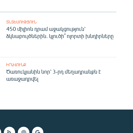
ՏՆՏԵՍՈՒԹՅՈՒՆ
450 միլիոն դրամ աջակցություն՝
ձկնաբույծներին. կլուծի՞ ոլորտի խնդիրները
ԻՐԱՎՈՒՆՔ
Ծառուկյանին նոր՝ 3-րդ մեղադրանքն է
առաջադրվել