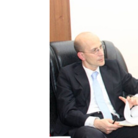
ՄԻՋԱԶԳԱՅԻՆ
ՄՇԱԿՈՒՅԹ
ՍՊՈՐՏ
ՄԵԿՆԱԲԱՆՈՒԹՅՈՒՆ
ՏՏ ԵՒ ԻՆՏԵՐՆԵՏ
ԿՈՐՈՆԱՎԻՐՈՒՍ
ԱՐԽԻՎ
ՏԵՍԱՆՅՈՒԹԵՐ
ԲԱՆԱՎԵՃ
ՁԳՏԵԼՈՎ ԼԱՎԱԳՈՒՅՆԻՆ
ՓՈԴՔԱՍԹ