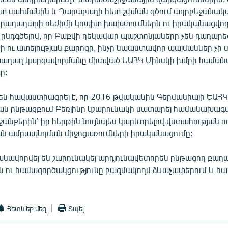
տ սահմանին և Ղարաբաղի հետ շփման գծում ադրբեջանակ
հրադադարի ռեժիմի կոպիտ խախտումներն ու իրականացվո
 ընդգծելով, որ Բաքվի ղեկավար պաշտոնյաները չեն դադարե
ի ու ատելության քարոզը, ինչը նպաստավոր պայմաններ չի 
խաղաղ կարգավորմանը միտված ԵԱՀԿ Մինսկի խմբի համա
ր:
են հավաստիացրել է, որ 2016 թվականին Գերմանիայի ԵԱՀ
ն ընթացքում Բեռլինը կշարունակի սատարել համանախագ
անքերին՝ իր հերթին նույնպես կարևորելով վստահության ո
ն ամրապնդման միջոցառումների իրականացումը:
անավորվել են շարունակել արդյունավետորեն ընթացող քա
նն ու համագործակցությունը բազմակողմ ձևաչափերում և հա
Հետևեք մեզ
Տպել