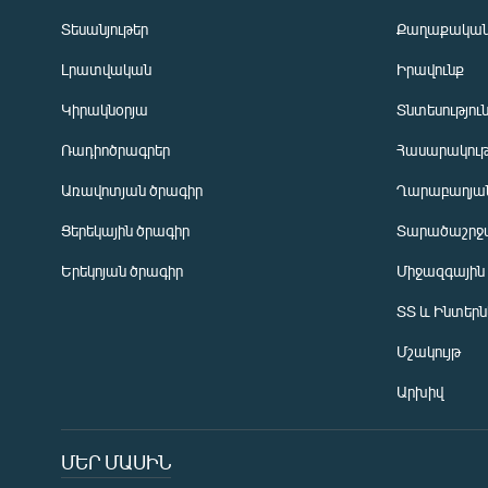
Տեսանյութեր
Քաղաքակա
Լրատվական
Իրավունք
Կիրակնօրյա
Տնտեսությու
Ռադիոծրագրեր
Հասարակութ
Առավոտյան ծրագիր
Ղարաբաղյան
Ցերեկային ծրագիր
Տարածաշրջ
Հայերեն
Երեկոյան ծրագիր
Միջազգային
English
ՏՏ և Ինտեր
Русский
Մշակույթ
ՀԵՏԵՎԵՔ ՄԵԶ
Արխիվ
ՄԵՐ ՄԱՍԻՆ