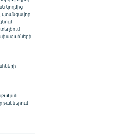
ան կողմից
ղ վտանգավոր
ցնում
ստեղծում
նախագահների
Կ
ահների
ւ
ղաքական
րթակներում: