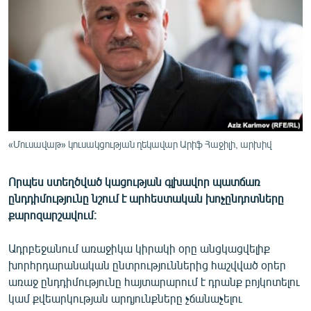
ՄԻՋԱԶԳԱՅԻՆ
ՄՇԱԿՈՒՅԹ
ՍՊՈՐՏ
ՄԵԿՆԱԲԱՆՈՒԹՅՈՒՆ
ՏՏ ԵՒ ԻՆՏԵՐՆԵՏ
ԿՈՐՈՆԱՎԻՐՈՒՍ
«Մուսավաթ» կուսակցության ղեկավար Արիֆ Հաջիլի, արխիվ
ԱՐԽԻՎ
Որպես ստեղծված կացության գլխավոր պատճառ
ՏԵՍԱՆՅՈՒԹԵՐ
ընդդիմությունը նշում է արհեստական խոչընդոտները
ԲԱՆԱՎԵՃ
քարոզարշավում։
ՁԳՏԵԼՈՎ ԼԱՎԱԳՈՒՅՆԻՆ
Ադրբեջանում առաջիկա կիրակի օրը անցկացվելիք
ՓՈԴՔԱՍԹ
խորհրդարանական ընտրություններից հաշվված օրեր
առաջ ընդդիմությունը հայտարարում է դրանք բոյկոտելու
կամ քվեարկության արդյունքները չճանաչելու
Հայերեն