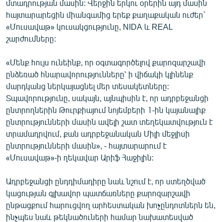
մտադրության մասին: Վերջին երկու օրերին այդ մասին
English
հայտարարեցին միանգամից երեք քաղաքական ուժեր`
«Մուսավաթ» կուսակցությունը, NIDA և REAL
Русский
շարժումները:
ՀԵՏԵՎԵՔ ՄԵԶ
«Մենք հույս ունեինք, որ օգտագործելով քարոզարշավի
ընձեռած հնարավորությունները՝ ի վիճակի կլինենք
մարդկանց ներկայացնել մեր տեսակետները:
Տպավորությունը, սակայն, այնպիսին է, որ ադրբեջանցի
ընտրողներին Թուրքիայում նոյեմբերի 1-ին կայանալիք
«Ազատության» բոլոր կայքերը
ընտրությունների մասին ավելի շատ տեղեկատվություն է
տրամադրվում, քան ադրբեջանական Միլի մեջլիսի
ընտրությունների մասին», - հայտարարում է
«Մուսավաթ»-ի ղեկավար Արիֆ Հաջիլին:
Ադրբեջանցի ընդդիմադիրը նաև նշում է, որ ստեղծված
կացության գլխավոր պատճառները քարոզարշավի
ընթացքում հարուցվող արհեստական խոչընդոտներն են,
ինչպես նաև թեկնածուների համար նախատեսված