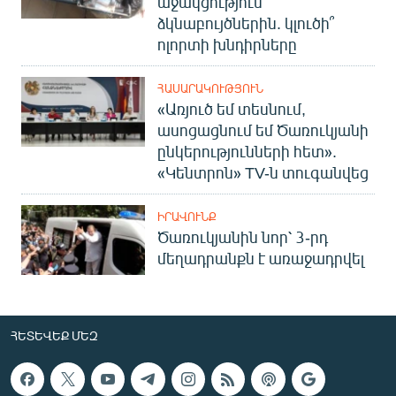
աջակցություն՝
ձկնաբույծներին. կլուծի՞
ոլորտի խնդիրները
ՀԱՍԱՐԱԿՈՒԹՅՈՒՆ
«Առյուծ եմ տեսնում,
ասոցացնում եմ Ծառուկյանի
ընկերությունների հետ».
«Կենտրոն» TV-ն տուգանվեց
ԻՐԱՎՈՒՆՔ
Ծառուկյանին նոր՝ 3-րդ
մեղադրանքն է առաջադրվել
ՀԵՏԵՎԵՔ ՄԵԶ