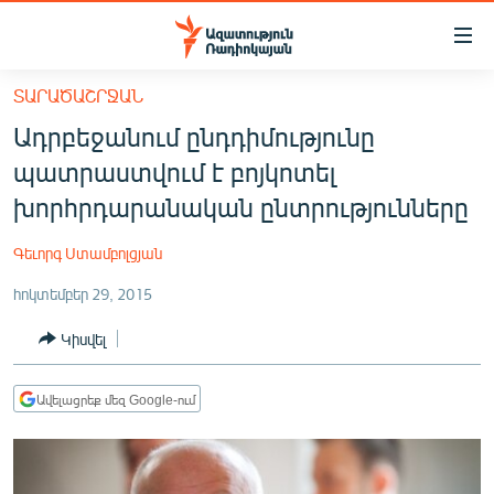
Մատչելիության
հղումներ
Անցնել
ՏԱՐԱԾԱՇՐՋԱՆ
հիմնական
ԱԶԱՏՈՒԹՅՈՒՆ TV
Ադրբեջանում ընդդիմությունը
բովանդակությանը
ՀԱՅԱՍՏԱՆ
Անցնել
պատրաստվում է բոյկոտել
հիմնական
ՔԱՂԱՔԱԿԱՆ
խորհրդարանական ընտրությունները
մենյուին
ԸՆՏՐՈՒԹՅՈՒՆՆԵՐ 2026
Որոնում
Գեւորգ Ստամբոլցյան
ԻՐԱՎՈՒՆՔ
հոկտեմբեր 29, 2015
ՀԱՍԱՐԱԿՈՒԹՅՈՒՆ
Կիսվել
ՏՆՏԵՍՈՒԹՅՈՒՆ
ՂԱՐԱԲԱՂ
Ավելացրեք մեզ Google-ում
ՊԱՏԵՐԱԶՄԻ 6 ՇԱԲԱԹՆԵՐԸ
ՏԱՐԱԾԱՇՐՋԱՆ