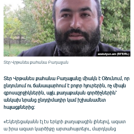
ՄԻՋԱԶԳԱՅԻՆ
ՄՇԱԿՈՒՅԹ
ՍՊՈՐՏ
ՄԵԿՆԱԲԱՆՈՒԹՅՈՒՆ
ՏՏ ԵՒ ԻՆՏԵՐՆԵՏ
ԿՈՐՈՆԱՎԻՐՈՒՍ
Տեր Վրթանես քահանա Բադալյան
ԱՐԽԻՎ
Տեր Վրթանես քահանա Բաղալյանը միակն է Օձունում, որ
ՏԵՍԱՆՅՈՒԹԵՐ
ընդունում ու ճանապարհում է բոլոր հյուրերին, ոչ միայն
ԲԱՆԱՎԵՃ
զբոսաշրջիկներին, այլև քաղաքական գործիչներին՝
անկախ նրանց ընդդիմադիր կամ իշխանամետ
ՁԳՏԵԼՈՎ ԼԱՎԱԳՈՒՅՆԻՆ
հայացքներից։
ՓՈԴՔԱՍԹ
«Եկեղեցականն էլ էս երկրի քաղաքացին լինելով, ազատ
ա իրա ազատ կարծիքը արտահայտելու, մարդկանց
Հայերեն