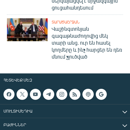
ներկայացվել է միջազգային
ցուցահանդեսում
ՏԱՐԱԾԱՇՐՋԱՆ
Վաշինգտոնյան
գագաթնաժողովից մեկ
տարի անց. ուր են հասել
կողմերը և ինչ հարցեր են դեռ
մնում չլուծված
ՀԵՏԵՎԵՔ ՄԵԶ
ՄՈՒԼՏԻՄԵԴԻԱ
ԲԱԺԻՆՆԵՐ