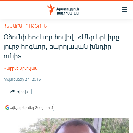
Մատչելիության
հղումներ
Անցնել
ՀԱՍԱՐԱԿՈՒԹՅՈՒՆ
հիմնական
ԱԶԱՏՈՒԹՅՈՒՆ TV
Օձունի հոգևոր հովիվ․ «Մեր երկիրը
բովանդակությանը
ՀԱՅԱՍՏԱՆ
Անցնել
լուրջ հոգևոր, բարոյական խնդիր
հիմնական
ՔԱՂԱՔԱԿԱՆ
ունի»
մենյուին
ԸՆՏՐՈՒԹՅՈՒՆՆԵՐ 2026
Որոնում
Կարինե Սիմոնյան
ԻՐԱՎՈՒՆՔ
հոկտեմբեր 27, 2015
ՀԱՍԱՐԱԿՈՒԹՅՈՒՆ
Կիսվել
ՏՆՏԵՍՈՒԹՅՈՒՆ
ՂԱՐԱԲԱՂ
Ավելացրեք մեզ Google-ում
ՊԱՏԵՐԱԶՄԻ 6 ՇԱԲԱԹՆԵՐԸ
ՏԱՐԱԾԱՇՐՋԱՆ