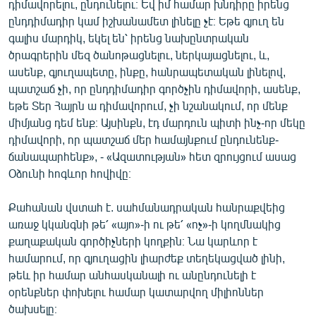
դիմավորելու, ընդունելու։ Եվ իմ համար խնդիրը իրենց
English
ընդդիմադիր կամ իշխանամետ լինելը չէ։ Եթե գյուղ են
գալիս մարդիկ, եկել են՝ իրենց նախընտրական
Русский
ծրագրերին մեզ ծանոթացնելու, ներկայացնելու, և,
ասենք, գյուղապետը, ինքը, հանրապետական լինելով,
ՀԵՏԵՎԵՔ ՄԵԶ
պատշաճ չի, որ ընդդիմադիր գործչին դիմավորի, ասենք,
եթե Տեր Հայրն ա դիմավորում, չի նշանակում, որ մենք
միմյանց դեմ ենք։ Այսինքն, էդ մարդուն պիտի ինչ-որ մեկը
դիմավորի, որ պատշաճ մեր համայնքում ընդունենք-
ճանապարհենք», - «Ազատության» հետ զրույցում ասաց
«Ազատության» բոլոր կայքերը
Օձունի հոգևոր հովիվը։
Քահանան վստահ է. սահմանադրական հանրաքվեից
առաջ կկանգնի թե՛ «այո»-ի ու թե՛ «ոչ»-ի կողմնակից
քաղաքական գործիչների կողքին։ Նա կարևոր է
համարում, որ գյուղացին լիարժեք տեղեկացված լինի,
թեև իր համար անհասկանալի ու անընդունելի է
օրենքներ փոխելու համար կատարվող միլիոններ
ծախսելը։