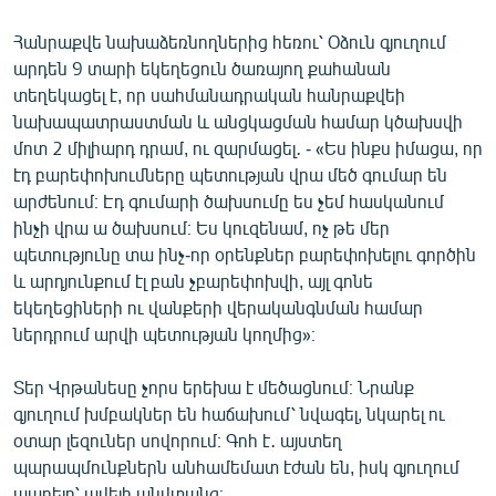
Հանրաքվե նախաձեռնողներից հեռու՝ Օձուն գյուղում
արդեն 9 տարի եկեղեցուն ծառայող քահանան
տեղեկացել է, որ սահմանադրական հանրաքվեի
նախապատրաստման և անցկացման համար կծախսվի
մոտ 2 միլիարդ դրամ, ու զարմացել․ - «Ես ինքս իմացա, որ
էդ բարեփոխումները պետության վրա մեծ գումար են
արժենում։ Էդ գումարի ծախսումը ես չեմ հասկանում
ինչի վրա ա ծախսում։ Ես կուզենամ, ոչ թե մեր
պետությունը տա ինչ-որ օրենքներ բարեփոխելու գործին
և արդյունքում էլ բան չբարեփոխվի, այլ գոնե
եկեղեցիների ու վանքերի վերականգնման համար
ներդրում արվի պետության կողմից»։
Տեր Վրթանեսը չորս երեխա է մեծացնում։ Նրանք
գյուղում խմբակներ են հաճախում՝ նվագել, նկարել ու
օտար լեզուներ սովորում։ Գոհ է․ այստեղ
պարապմունքներն անհամեմատ էժան են, իսկ գյուղում
ապրելը՝ ավելի անվտանգ։