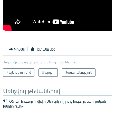
Կիսվել
Հետևեք մեզ
Հոդվածը կարող եք գտնել հետևյալ բաժիններում
Հայերեն արխիվ
Մարզեր
Հասարակություն
Առնչվող թեմաներով
Օձունի հոգևոր հովիվ․ «Մեր երկիրը լուրջ հոգևոր, բարոյական
խնդիր ունի»