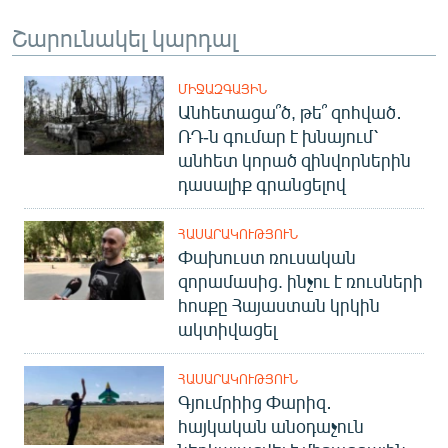
Շարունակել կարդալ
ՄԻՋԱԶԳԱՅԻՆ
Անհետացա՞ծ, թե՞ զոհված․
ՌԴ-ն գումար է խնայում՝
անհետ կորած զինվորներին
դասալիք գրանցելով
ՀԱՍԱՐԱԿՈՒԹՅՈՒՆ
Փախուստ ռուսական
զորամասից. ինչու է ռուսների
հոսքը Հայաստան կրկին
ակտիվացել
ՀԱՍԱՐԱԿՈՒԹՅՈՒՆ
Գյումրիից Փարիզ․
հայկական անօդաչուն