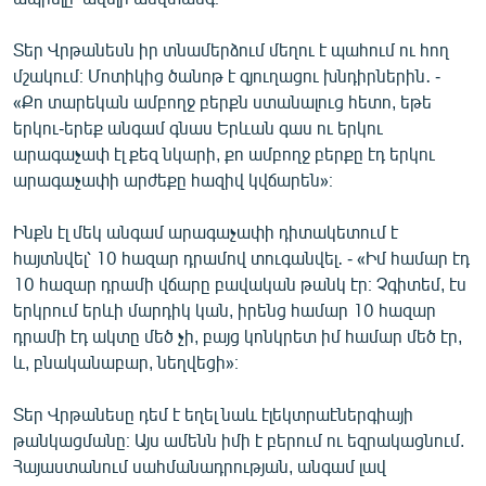
Տեր Վրթանեսն իր տնամերձում մեղու է պահում ու հող
մշակում։ Մոտիկից ծանոթ է գյուղացու խնդիրներին․ -
«Քո տարեկան ամբողջ բերքն ստանալուց հետո, եթե
երկու-երեք անգամ գնաս Երևան գաս ու երկու
արագաչափ էլ քեզ նկարի, քո ամբողջ բերքը էդ երկու
արագաչափի արժեքը հազիվ կվճարեն»։
Ինքն էլ մեկ անգամ արագաչափի դիտակետում է
հայտնվել՝ 10 հազար դրամով տուգանվել․ - «Իմ համար էդ
10 հազար դրամի վճարը բավական թանկ էր։ Չգիտեմ, էս
երկրում երևի մարդիկ կան, իրենց համար 10 հազար
դրամի էդ ակտը մեծ չի, բայց կոնկրետ իմ համար մեծ էր,
և, բնականաբար, նեղվեցի»։
Տեր Վրթանեսը դեմ է եղել նաև էլեկտրաէներգիայի
թանկացմանը։ Այս ամենն իմի է բերում ու եզրակացնում.
Հայաստանում սահմանադրության, անգամ լավ