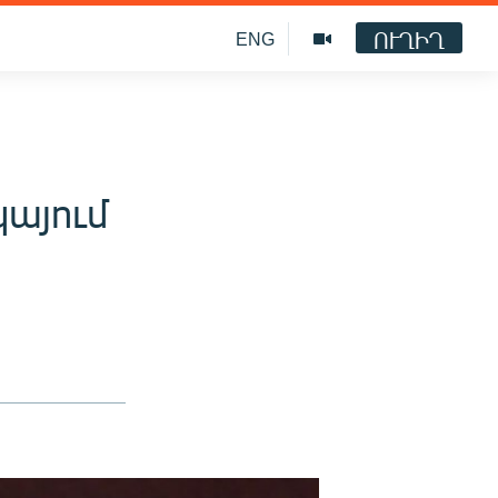
ՈՒՂԻՂ
ENG
այում