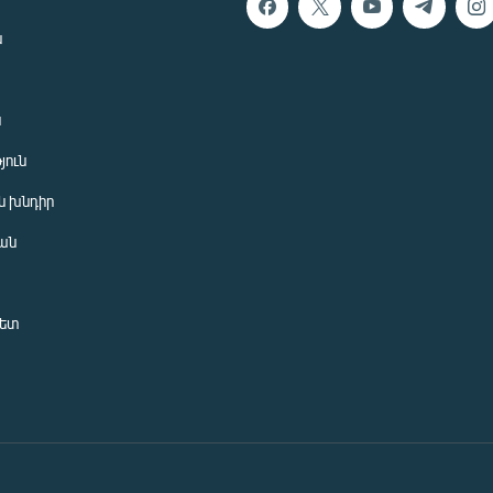
ն
ն
յուն
 խնդիր
ան
նետ