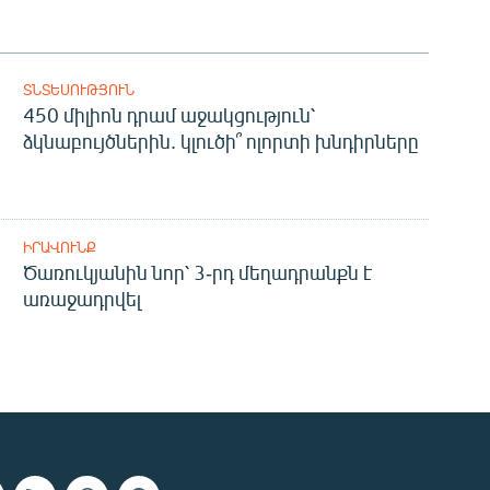
ՏՆՏԵՍՈՒԹՅՈՒՆ
450 միլիոն դրամ աջակցություն՝
ձկնաբույծներին. կլուծի՞ ոլորտի խնդիրները
ԻՐԱՎՈՒՆՔ
Ծառուկյանին նոր՝ 3-րդ մեղադրանքն է
առաջադրվել