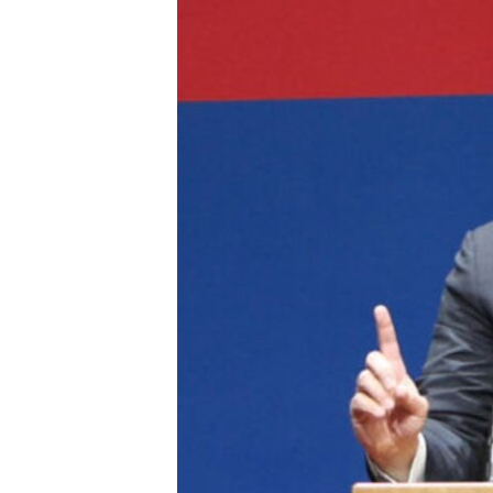
ՄԻՋԱԶԳԱՅԻՆ
ՄՇԱԿՈՒՅԹ
ՍՊՈՐՏ
ՄԵԿՆԱԲԱՆՈՒԹՅՈՒՆ
ՏՏ ԵՒ ԻՆՏԵՐՆԵՏ
ԿՈՐՈՆԱՎԻՐՈՒՍ
ԱՐԽԻՎ
ՏԵՍԱՆՅՈՒԹԵՐ
ԲԱՆԱՎԵՃ
ՁԳՏԵԼՈՎ ԼԱՎԱԳՈՒՅՆԻՆ
ՓՈԴՔԱՍԹ