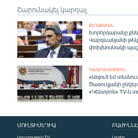
Շարունակել կարդալ
ՔԱՂԱՔԱԿԱՆ
Խորհրդարանը քնն
Վարդևանյանի թեկ
փոխխոսնակի պաշ
ՀԱՍԱՐԱԿՈՒԹՅՈՒՆ
«Առյուծ եմ տեսնու
Ծառուկյանի ընկեր
«Կենտրոն» TV-ն տ
ՄՈՒԼՏԻՄԵԴԻԱ
ԲԱԺԻՆՆԵ
Ազատություն TV
Լուրեր