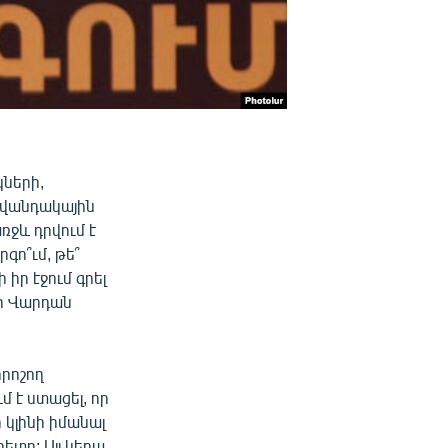
ների,
ովանդակային
ռջև դրվում է
ո՞ւմ, թե՞
իր էջում գրել
ր Վարդան
րոշող
մ է ստացել, որ
կլինի իմանալ
տո: Այլ կերպ