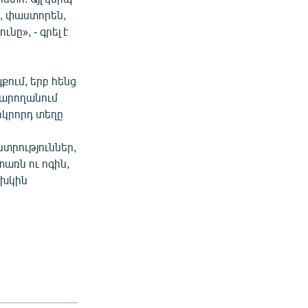
, փաստորեն,
նը», - գրել է
քում, երբ հենց
կարողանում
րկրորդ տեղը
ի
տրություններ,
առն ու ոգին,
ախկին