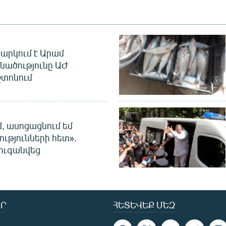
արկում է Արամ
նածությունը ԱԺ
տոնում
մ, ասոցացնում եմ
ությունների հետ».
ուգանվեց
Ր
ՀԵՏԵՎԵՔ ՄԵԶ