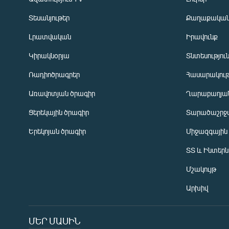
Տեսանյութեր
Քաղաքակա
Լրատվական
Իրավունք
Կիրակնօրյա
Տնտեսությու
Ռադիոծրագրեր
Հասարակութ
Առավոտյան ծրագիր
Ղարաբաղյան
Ցերեկային ծրագիր
Տարածաշրջ
Հայերեն
Երեկոյան ծրագիր
Միջազգային
English
ՏՏ և Ինտեր
Русский
Մշակույթ
ՀԵՏԵՎԵՔ ՄԵԶ
Արխիվ
ՄԵՐ ՄԱՍԻՆ