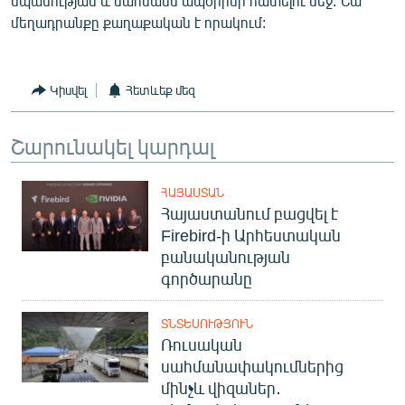
սպանության և սահմանն ապօրինի հատելու մեջ: Նա
English
մեղադրանքը քաղաքական է որակում:
Русский
Կիսվել
Հետևեք մեզ
ՀԵՏԵՎԵՔ ՄԵԶ
Շարունակել կարդալ
ՀԱՅԱՍՏԱՆ
Հայաստանում բացվել է
«Ազատության» բոլոր կայքերը
Firebird-ի Արհեստական
բանականության
գործարանը
ՏՆՏԵՍՈՒԹՅՈՒՆ
Ռուսական
սահմանափակումներից
մինչև վիզաներ․