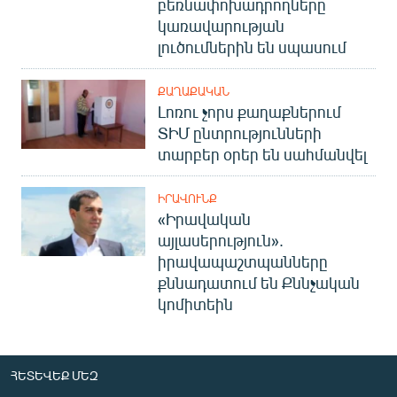
բեռնափոխադրողները
կառավարության
լուծումներին են սպասում
ՔԱՂԱՔԱԿԱՆ
Լոռու չորս քաղաքներում
ՏԻՄ ընտրությունների
տարբեր օրեր են սահմանվել
ԻՐԱՎՈՒՆՔ
«Իրավական
այլասերություն».
իրավապաշտպանները
քննադատում են Քննչական
կոմիտեին
ՀԵՏԵՎԵՔ ՄԵԶ