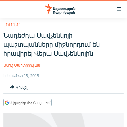
Մատչելիության
հղումներ
Անցնել
ԼՈՒՐԵՐ
հիմնական
ԱԶԱՏՈՒԹՅՈՒՆ TV
Նադեժդա Սավչենկոյի
բովանդակությանը
ՀԱՅԱՍՏԱՆ
Անցնել
պաշտպանները միջնորդում են
հիմնական
ՔԱՂԱՔԱԿԱՆ
հրավիրել Վերա Սավչենկոյին
մենյուին
ԸՆՏՐՈՒԹՅՈՒՆՆԵՐ 2026
Որոնում
Անուշ Մարտիրոսյան
ԻՐԱՎՈՒՆՔ
հոկտեմբեր 15, 2015
ՀԱՍԱՐԱԿՈՒԹՅՈՒՆ
Կիսվել
ՏՆՏԵՍՈՒԹՅՈՒՆ
ՂԱՐԱԲԱՂ
Ավելացրեք մեզ Google-ում
ՊԱՏԵՐԱԶՄԻ 6 ՇԱԲԱԹՆԵՐԸ
ՏԱՐԱԾԱՇՐՋԱՆ