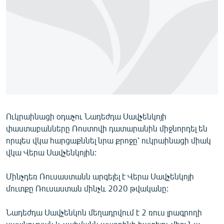
ՄԻՋԱԶԳԱՅԻՆ
ՄՇԱԿՈՒՅԹ
ՍՊՈՐՏ
ՄԵԿՆԱԲԱՆՈՒԹՅՈՒՆ
ՏՏ ԵՒ ԻՆՏԵՐՆԵՏ
ԿՈՐՈՆԱՎԻՐՈՒՍ
Ուկրաինացի օդաչու Նադեժդա Սավչենկոյի
ԱՐԽԻՎ
փաստաբանները Ռոստովի դատարանին միջնորդել են
ՏԵՍԱՆՅՈՒԹԵՐ
որպես վկա հարցաքննել նրա քրոջը՝ ուկրաինացի միակ
վկա Վերա Սավչենկոյին:
ԲԱՆԱՎԵՃ
ՁԳՏԵԼՈՎ ԼԱՎԱԳՈՒՅՆԻՆ
Մինչդեռ Ռուսաստանն արգելել է Վերա Սավչենկոյի
մուտքը Ռուսաստան մինչև 2020 թվականը:
ՓՈԴՔԱՍԹ
Նադեժդա Սավչենկոն մեղադրվում է 2 ռուս լրագրողի
Հայերեն