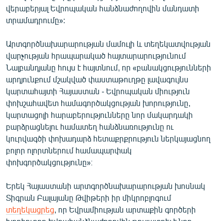
վերաբերյալ Եվրոպական հանձնաժողովին մանդատի
English
տրամադրումը»:
Русский
Արտգործնախարարության մամուլի և տեղեկատվության
ՀԵՏԵՎԵՔ ՄԵԶ
վարչության հրապարակած հայտարարությունում
Նալբանդյանը հույս է հայտնում, որ «բանակցությունների
արդյունքում մշակված փաստաթուղթը լավագույնս
կարտահայտի Հայաստան - Եվրոպական միություն
փոխշահավետ համագործակցության խորությունը,
կարտացոլի հարաբերությունները նոր մակարդակի
«Ազատության» բոլոր կայքերը
բարձրացնելու համատեղ հանձնառությունը ու
կուրվագծի փոխադարձ հետաքրքրություն ներկայացնող
բոլոր ոլորտներում համապարփակ
փոխգործակցությունը»։
Երեկ Հայաստանի արտգործնախարարության խոսնակ
Տիգրան Բալայանը Թվիթերի իր միկրոբլոգում
տեղեկացրեց
, որ Եվրամիության արտաքին գործերի