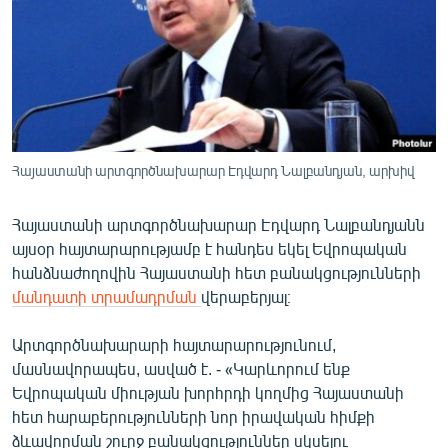
ՄԻՋԱԶԳԱՅԻՆ
ՄՇԱԿՈՒՅԹ
ՍՊՈՐՏ
ՄԵԿՆԱԲԱՆՈՒԹՅՈՒՆ
ՏՏ ԵՒ ԻՆՏԵՐՆԵՏ
Հայաստանի արտգործնախարար Էդվարդ Նալբանդյան, արխիվ
ԿՈՐՈՆԱՎԻՐՈՒՍ
Հայաստանի արտգործնախարար Էդվարդ Նալբանդյանն
ԱՐԽԻՎ
այսօր հայտարարությամբ է հանդես եկել Եվրոպական
ՏԵՍԱՆՅՈՒԹԵՐ
հանձնաժողովին Հայաստանի հետ բանակցությունների
մանդատի տրամադրման
վերաբերյալ։
ԲԱՆԱՎԵՃ
ՁԳՏԵԼՈՎ ԼԱՎԱԳՈՒՅՆԻՆ
Արտգործնախարարի հայտարարությունում,
մասնավորապես, ասված է. - «Կարևորում ենք
ՓՈԴՔԱՍԹ
Եվրոպական միության խորհրդի կողմից Հայաստանի
հետ հարաբերությունների նոր իրավական հիմքի
Հայերեն
ձևավորման շուրջ բանակցություններ սկսելու