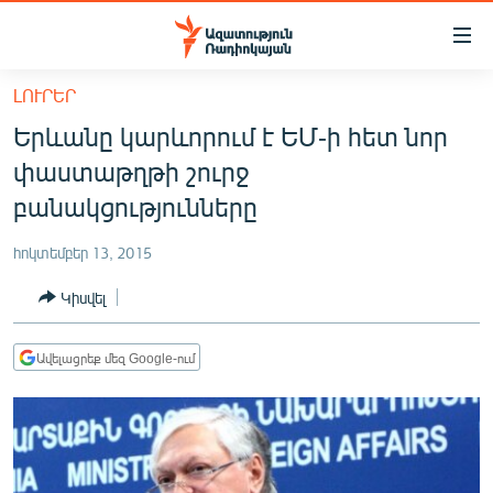
Մատչելիության
հղումներ
Անցնել
ԼՈՒՐԵՐ
հիմնական
ԱԶԱՏՈՒԹՅՈՒՆ TV
Երևանը կարևորում է ԵՄ-ի հետ նոր
բովանդակությանը
ՀԱՅԱՍՏԱՆ
Անցնել
փաստաթղթի շուրջ
հիմնական
ՔԱՂԱՔԱԿԱՆ
բանակցությունները
մենյուին
ԸՆՏՐՈՒԹՅՈՒՆՆԵՐ 2026
Որոնում
հոկտեմբեր 13, 2015
ԻՐԱՎՈՒՆՔ
Կիսվել
ՀԱՍԱՐԱԿՈՒԹՅՈՒՆ
ՏՆՏԵՍՈՒԹՅՈՒՆ
Ավելացրեք մեզ Google-ում
ՂԱՐԱԲԱՂ
ՊԱՏԵՐԱԶՄԻ 6 ՇԱԲԱԹՆԵՐԸ
ՏԱՐԱԾԱՇՐՋԱՆ