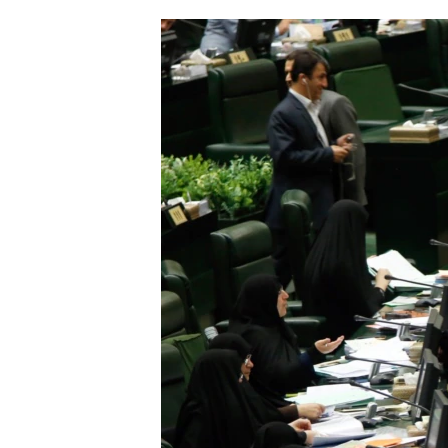
ՄԻՋԱԶԳԱՅԻՆ
ՄՇԱԿՈՒՅԹ
ՍՊՈՐՏ
ՄԵԿՆԱԲԱՆՈՒԹՅՈՒՆ
ՏՏ ԵՒ ԻՆՏԵՐՆԵՏ
ԿՈՐՈՆԱՎԻՐՈՒՍ
ԱՐԽԻՎ
ՏԵՍԱՆՅՈՒԹԵՐ
ԲԱՆԱՎԵՃ
ՁԳՏԵԼՈՎ ԼԱՎԱԳՈՒՅՆԻՆ
ՓՈԴՔԱՍԹ