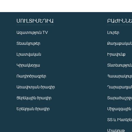
ՄՈՒԼՏԻՄԵԴԻԱ
ԲԱԺԻՆՆԵ
Ազատություն TV
Լուրեր
Տեսանյութեր
Քաղաքակա
Լրատվական
Իրավունք
Կիրակնօրյա
Տնտեսությու
Ռադիոծրագրեր
Հասարակութ
Առավոտյան ծրագիր
Ղարաբաղյան
Ցերեկային ծրագիր
Տարածաշրջ
Հայերեն
Երեկոյան ծրագիր
Միջազգային
English
ՏՏ և Ինտեր
Русский
Մշակույթ