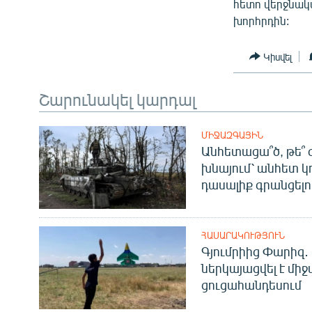
հետո վերջնակ
խորհրդին:
Կիսվել
Շարունակել կարդալ
ՄԻՋԱԶԳԱՅԻՆ
Անհետացա՞ծ, թե՞ 
խնայում՝ անհետ կ
դասալիք գրանցելո
ՀԱՍԱՐԱԿՈՒԹՅՈՒՆ
Գյումրիից Փարիզ․
ներկայացվել է մի
ցուցահանդեսում