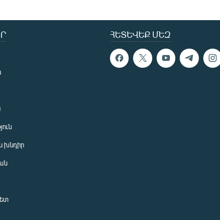
Ր
ՀԵՏԵՎԵՔ ՄԵԶ
ն
ն
յուն
 խնդիր
ան
նետ