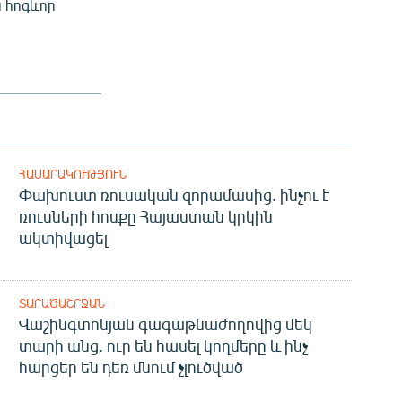
 հոգևոր
ՀԱՍԱՐԱԿՈՒԹՅՈՒՆ
Փախուստ ռուսական զորամասից. ինչու է
ռուսների հոսքը Հայաստան կրկին
ակտիվացել
ՏԱՐԱԾԱՇՐՋԱՆ
Վաշինգտոնյան գագաթնաժողովից մեկ
տարի անց. ուր են հասել կողմերը և ինչ
հարցեր են դեռ մնում չլուծված