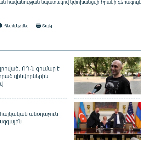
ան հավանության նպատակով կփոխանցվի Իրանի գերագույն
Հետևեք մեզ
Տպել
զոհված․ ՌԴ-ն գումար է
որած զինվորներին
վ
 հայկական անօդաչուն
ջազգային