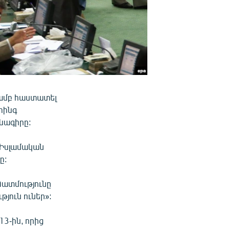
յամբ հաստատել
հինգ
նագիրը:
 Իսլամական
ը:
Պատմությունը
յուն ուներ»:
3-ին, որից