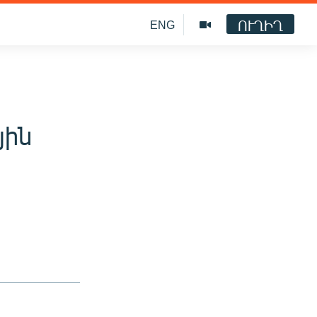
ՈՒՂԻՂ
ENG
յին