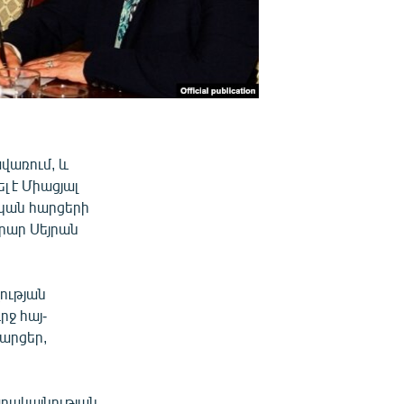
վառում, և
լ է Միացյալ
կան հարցերի
րար Սեյրան
ության
ջ հայ-
արցեր,
րակայնության