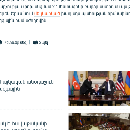
արչության փոխանցմամբ՝ Պենտագոնի բարձրաստիճան պա
 երեկ Երևանում
մեկնարկած
խաղաղապահության հիմնախնդ
զգային համաժողովին:
Հետևեք մեզ
Տպել
 հայկական անօդաչուն
ջազգային
ակ է. հավաքականի