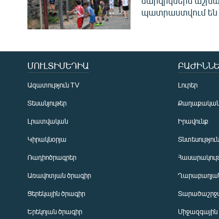
մարզիկներն աշխա
պատրաստվում են 
ՄՈՒԼՏԻՄԵԴԻԱ
ԲԱԺԻՆՆԵ
Ազատություն TV
Լուրեր
Տեսանյութեր
Քաղաքակա
Լրատվական
Իրավունք
Կիրակնօրյա
Տնտեսությու
Ռադիոծրագրեր
Հասարակութ
Առավոտյան ծրագիր
Ղարաբաղյան
Ցերեկային ծրագիր
Տարածաշրջ
Հայերեն
Երեկոյան ծրագիր
Միջազգային