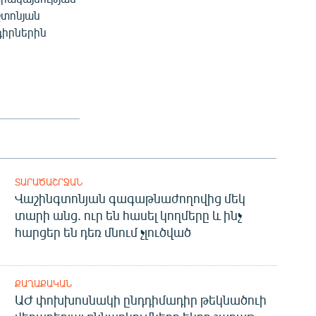
շտոնյան
իրներին
ՏԱՐԱԾԱՇՐՋԱՆ
Վաշինգտոնյան գագաթնաժողովից մեկ
տարի անց. ուր են հասել կողմերը և ինչ
հարցեր են դեռ մնում չլուծված
ՔԱՂԱՔԱԿԱՆ
ԱԺ փոխխոսնակի ընդդիմադիր թեկնածուի