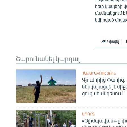
հետ կապերի վ
մասնակցում է
նվիրված միջա
Կիսվել
Շարունակել կարդալ
ՀԱՍԱՐԱԿՈՒԹՅՈՒՆ
Գյումրիից Փարիզ․
ներկայացվել է մի
ցուցահանդեսում
ՍՊՈՐՏ
«Օլիմպավան»-ը փ