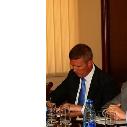
ՄԻՋԱԶԳԱՅԻՆ
ՄՇԱԿՈՒՅԹ
ՍՊՈՐՏ
ՄԵԿՆԱԲԱՆՈՒԹՅՈՒՆ
ՏՏ ԵՒ ԻՆՏԵՐՆԵՏ
ԿՈՐՈՆԱՎԻՐՈՒՍ
ԱՐԽԻՎ
ՏԵՍԱՆՅՈՒԹԵՐ
ԲԱՆԱՎԵՃ
ՁԳՏԵԼՈՎ ԼԱՎԱԳՈՒՅՆԻՆ
ՓՈԴՔԱՍԹ