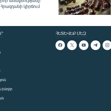
րհի առաջնությանը
Հրազդանի կիրճում
Ր
ՀԵՏԵՎԵՔ ՄԵԶ
ն
ն
յուն
 խնդիր
ան