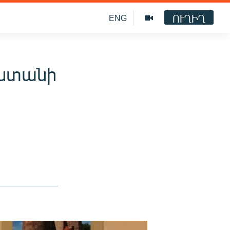
ՈՒՂԻՂ
ENG
աստանի