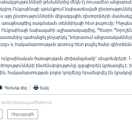
Բանակցությունների թեմաներից մեկն էլ ռուսամետ անջատա
սկվող Ուկրաինայի արևելքում նախատեսված ընտրություններ
 այդ ընտրություններին միջազգային դիտորդների մասնակց
 առաջնագծից ռազմական տեխնիկայի հետ քաշումը: Ինչպես
ն Ուկրաինայի նախագահի աշխատակազմից, Պետրո Պորոշեն
սաստանից պահանջել չեղարկել Դոնբասում անջատականներ
ները» և հակամարտության գոտուց հետ քաշել ծանր զինտեխն
 ուկրաինական ծառայության փոխանցմամբ՝ սեպտեմբերի 1-
ողությունների ինտենսիվությունը զգալիորեն կրճատվել է, ի
ին, հակամարտության բոլոր կողմերը հրաժարվել են կրակոց
Հետևեք մեզ
Տպել
 գտնել հետևյալ բաժիններում
Միջազգային