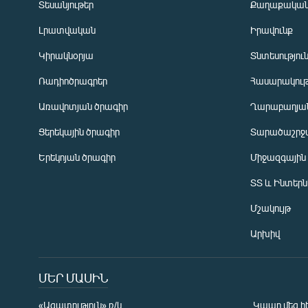
Տեսանյութեր
Քաղաքակա
Լրատվական
Իրավունք
Կիրակնօրյա
Տնտեսությու
Ռադիոծրագրեր
Հասարակութ
Առավոտյան ծրագիր
Ղարաբաղյան
Ցերեկային ծրագիր
Տարածաշրջ
Հայերեն
Երեկոյան ծրագիր
Միջազգային
English
ՏՏ և Ինտեր
Русский
Մշակույթ
ՀԵՏԵՎԵՔ ՄԵԶ
Արխիվ
ՄԵՐ ՄԱՍԻՆ
«Ազատություն» ռ/կ
Կապը մեզ հ