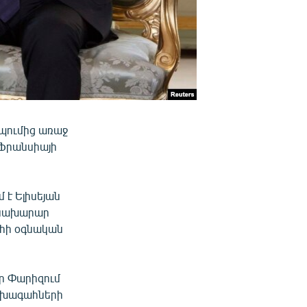
պումից առաջ
 Ֆրանսիայի
է Ելիսեյան
ծնախարար
ահի օգնական
ր Փարիզում
նախագահների