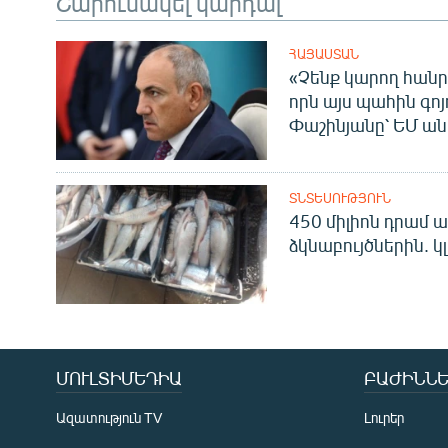
Շարունակել կարդալ
ՀԱՅԱՍՏԱՆ
«Չենք կարող հանր
որն այս պահին գոյո
Փաշինյանը՝ ԵՄ ա
ՏՆՏԵՍՈՒԹՅՈՒՆ
450 միլիոն դրամ ա
ձկնաբույծներին. կ
ՄՈՒԼՏԻՄԵԴԻԱ
ԲԱԺԻՆՆԵ
Ազատություն TV
Լուրեր