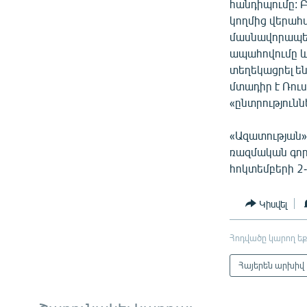
հանդիպումը: 
կողմից վերահ
մասնավորապես
ապահովումը և
տեղեկացրել ե
մտադիր է Ռու
«ընտրություն
«Ազատության»
ռազմական գործ
հոկտեմբերի 2-
Կիսվել
Հոդվածը կարող եք
Հայերեն արխիվ