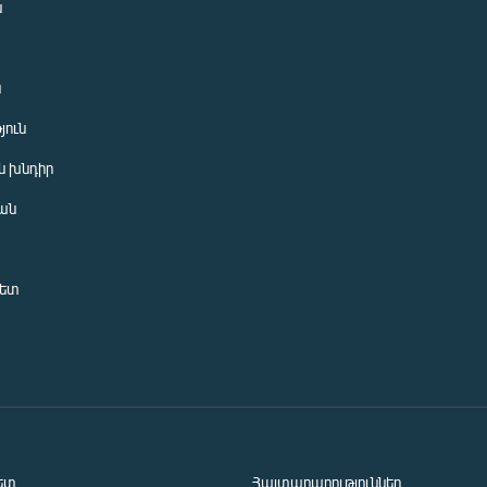
ն
ն
յուն
 խնդիր
ան
նետ
ետ
Հայտարարություններ