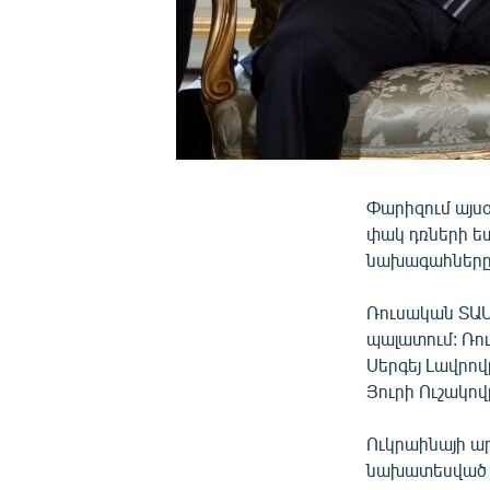
Փարիզում այս
փակ դռների ե
նախագահները
Ռուսական ՏԱՍ
պալատում: Ռո
Սերգեյ Լավրո
Յուրի Ուշակով
Ուկրաինայի ա
նախատեսված է