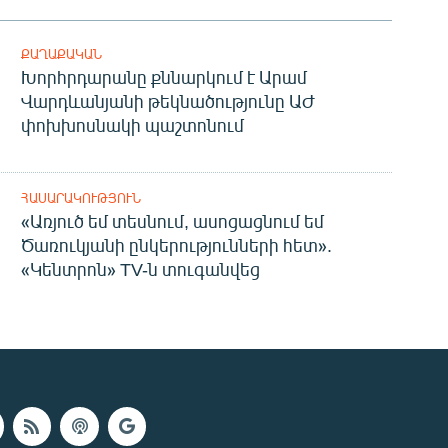
ՔԱՂԱՔԱԿԱՆ
Խորհրդարանը քննարկում է Արամ
Վարդևանյանի թեկնածությունը ԱԺ
փոխխոսնակի պաշտոնում
ՀԱՍԱՐԱԿՈՒԹՅՈՒՆ
«Առյուծ եմ տեսնում, ասոցացնում եմ
Ծառուկյանի ընկերությունների հետ».
«Կենտրոն» TV-ն տուգանվեց