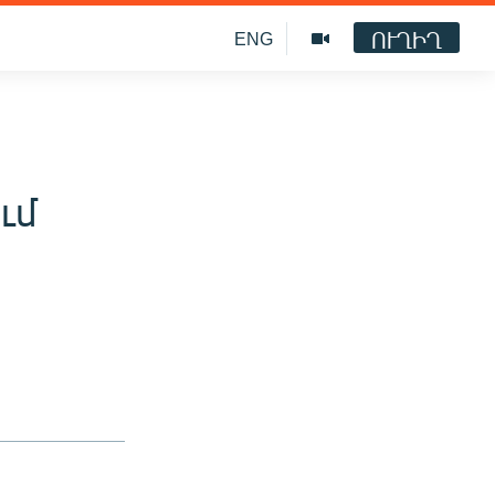
ՈՒՂԻՂ
ENG
ւմ