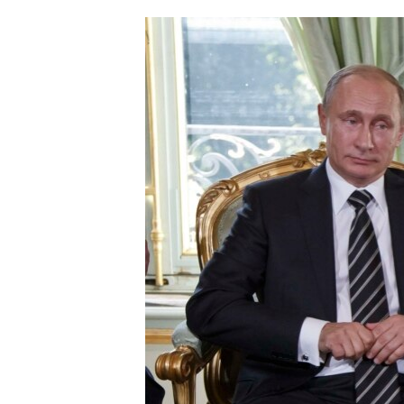
ՄԻՋԱԶԳԱՅԻՆ
ՄՇԱԿՈՒՅԹ
ՍՊՈՐՏ
ՄԵԿՆԱԲԱՆՈՒԹՅՈՒՆ
ՏՏ ԵՒ ԻՆՏԵՐՆԵՏ
ԿՈՐՈՆԱՎԻՐՈՒՍ
ԱՐԽԻՎ
ՏԵՍԱՆՅՈՒԹԵՐ
ԲԱՆԱՎԵՃ
ՁԳՏԵԼՈՎ ԼԱՎԱԳՈՒՅՆԻՆ
ՓՈԴՔԱՍԹ