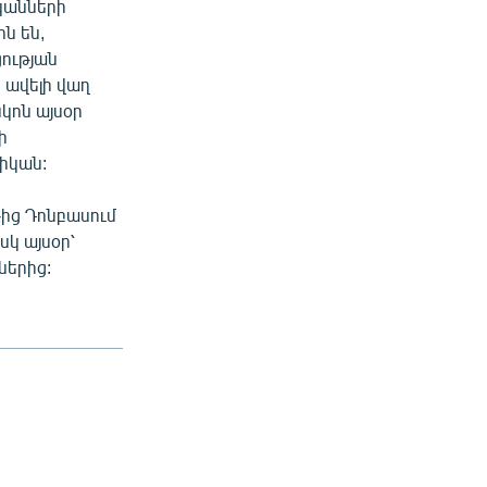
կանների
ն են,
ության
 ավելի վաղ
կոն այսօր
ի
իկան:
ից Դոնբասում
սկ այսօր՝
ներից: