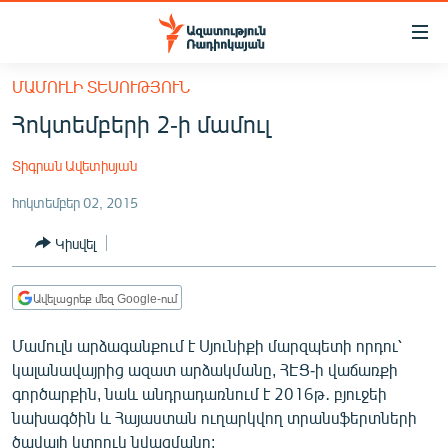
Մատչելիության
հղումներ
Անցնել
ՄԱՄՈՒԼԻ ՏԵՍՈՒԹՅՈՒՆ
հիմնական
ԱԶԱՏՈՒԹՅՈՒՆ TV
Հոկտեմբերի 2-ի մամուլ
բովանդակությանը
ՀԱՅԱՍՏԱՆ
Անցնել
Տիգրան Ավետիսյան
հիմնական
ՔԱՂԱՔԱԿԱՆ
մենյուին
հոկտեմբեր 02, 2015
ԸՆՏՐՈՒԹՅՈՒՆՆԵՐ 2026
Որոնում
Կիսվել
ԻՐԱՎՈՒՆՔ
ՀԱՍԱՐԱԿՈՒԹՅՈՒՆ
Ավելացրեք մեզ Google-ում
ՏՆՏԵՍՈՒԹՅՈՒՆ
Մամուլն արձագանքում է Սյունիքի մարզպետի որդու՝
ՂԱՐԱԲԱՂ
կալանավայրից ազատ արձակմանը, ՀԷՑ-ի վաճառքի
ՊԱՏԵՐԱԶՄԻ 6 ՇԱԲԱԹՆԵՐԸ
գործարքին, նաև անդրադառնում է 2016թ․ բյուջեի
նախագծին և Հայաստան ուղարկվող տրանսֆերտների
ՏԱՐԱԾԱՇՐՋԱՆ
ծավալի կտրուկ նվազմանը: