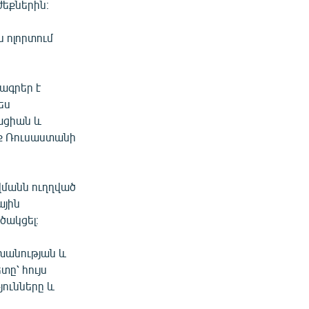
եքներին։
ն ոլորտում
ագրեր է
ես
ացիան և
նք Ռուսաստանի
վմանն ուղղված
ային
ծակցել։
շխանության և
ը՝ հույս
յունները և