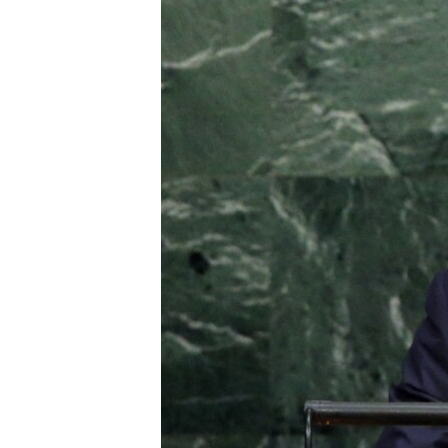
ՄԻՋԱԶԳԱՅԻՆ
ՄՇԱԿՈՒՅԹ
ՍՊՈՐՏ
ՄԵԿՆԱԲԱՆՈՒԹՅՈՒՆ
ՏՏ ԵՒ ԻՆՏԵՐՆԵՏ
ԿՈՐՈՆԱՎԻՐՈՒՍ
ԱՐԽԻՎ
ՏԵՍԱՆՅՈՒԹԵՐ
ԲԱՆԱՎԵՃ
ՁԳՏԵԼՈՎ ԼԱՎԱԳՈՒՅՆԻՆ
ՓՈԴՔԱՍԹ