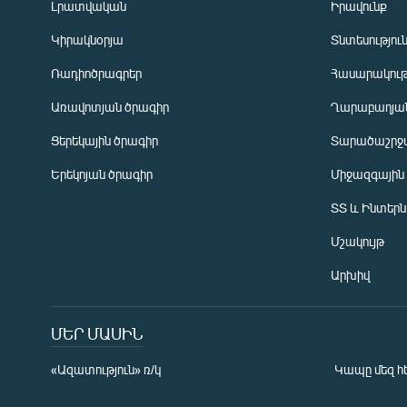
Լրատվական
Իրավունք
Կիրակնօրյա
Տնտեսությու
Ռադիոծրագրեր
Հասարակութ
Առավոտյան ծրագիր
Ղարաբաղյան
Ցերեկային ծրագիր
Տարածաշրջ
Հայերեն
Երեկոյան ծրագիր
Միջազգային
English
ՏՏ և Ինտեր
Русский
Մշակույթ
ՀԵՏԵՎԵՔ ՄԵԶ
Արխիվ
ՄԵՐ ՄԱՍԻՆ
«Ազատություն» ռ/կ
Կապը մեզ հ
«Ազատության» բոլոր կայքերը