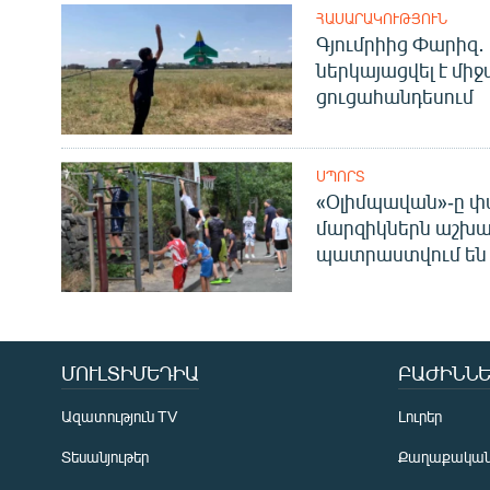
ՀԱՍԱՐԱԿՈՒԹՅՈՒՆ
Գյումրիից Փարիզ․
ներկայացվել է մի
ցուցահանդեսում
ՍՊՈՐՏ
«Օլիմպավան»-ը փ
մարզիկներն աշխա
պատրաստվում են 
ՄՈՒԼՏԻՄԵԴԻԱ
ԲԱԺԻՆՆԵ
Ազատություն TV
Լուրեր
Տեսանյութեր
Քաղաքակա