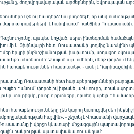
ությանը, ժողովրդավարական արժեքներին, Եվրոպական արժ
րումները նշելով հանդերձ՝ նա ընդգծել է, որ անվտանգությա
 մարտահրավերների է հանդիպում՝ հանձինս Ռուսաստանի։
Դաշնությունը, այսպես կոչված, սերտ ինտեգրման համաձայն
ւխումի և Ցխինվալիի հետ, Ռուսաստանի կողմից նախկինի պ
 է մեր երկրի ինքնիշխանության խախտումը, սողացող օկուպ
ավունքի անտեսումը։ Չնայած այս ամենին, մենք փորձում ե
 հարաբերություններ հաստատել», - ասել է Ղարիբաշվիլին։
Վրաստանը Ռուսաստանի հետ հարաբերությունների բարելա
քայլեր է անում՝ փորձելով խթանել առևտուրը, տրանսպորտ
ունը, տուրիզմը, բոլոր ոլորտները, որտեղ կարելի է համագոր
ետ հարաբերությունները չեն կարող կառուցվել մեր ինքնի
բողջականության հաշվին», - շեշտել է Վրաստանի վարչապետ
ր Ռուսաստանը ի վերջո կկատարի միջազգային պարտավորութ
զգային հանրության պատասխանատու անդամ։