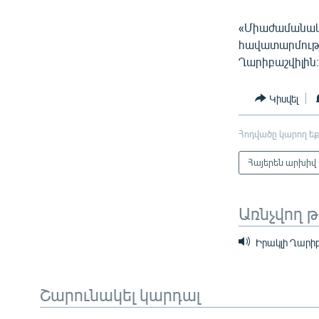
«Միաժամանակ,
հավատարմությ
Ղարիբաշվիլին
Կիսվել
Հոդվածը կարող եք
Հայերեն արխիվ
Առնչվող 
Իրակլի Ղարիբ
Շարունակել կարդալ