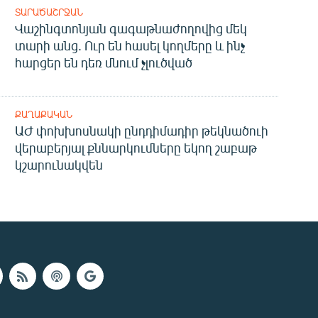
ՏԱՐԱԾԱՇՐՋԱՆ
Վաշինգտոնյան գագաթնաժողովից մեկ
տարի անց. Ուր են հասել կողմերը և ինչ
հարցեր են դեռ մնում չլուծված
ՔԱՂԱՔԱԿԱՆ
ԱԺ փոխխոսնակի ընդդիմադիր թեկնածուի
վերաբերյալ քննարկումները եկող շաբաթ
կշարունակվեն