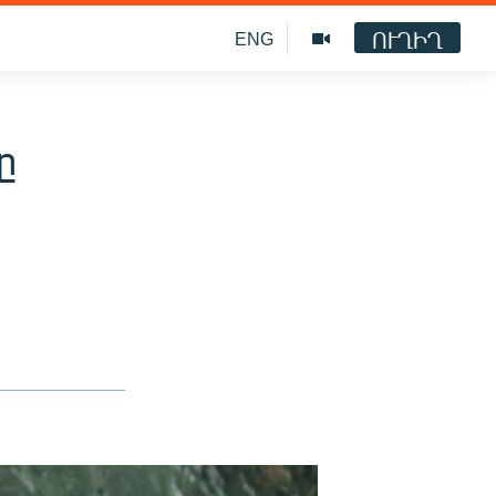
ՈՒՂԻՂ
ENG
ը