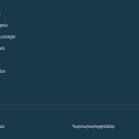
ն
յուն
 խնդիր
ան
նետ
ետ
Հայտարարություններ