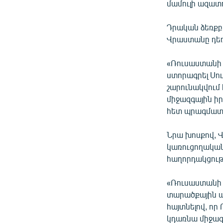
մամուլի ազատ
Դրական ձեռքբե
Վրաստանը դեռ
«Ռուսաստանի 
ստորագրել Սո
շարունակվում
միջազգային իր
հետ պրագմատիկ
Նրա խոսքով, 
կառուցողական 
հաղորդակցությ
«Ռուսաստանի հ
տարածքային ամ
հայտնելով, ո
կդառնա միջա