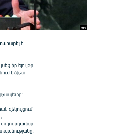
տարարել է
սեց իր ելույթը
ում է ճիշտ
արչապետը։
կ զեկույցում
,
և ժողովրդավար
շտպանությանը,