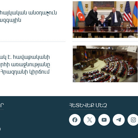
 հայկական անօդաչուն
ջազգային
ակ է. հավաքականի
րհի առաջնությանը
Հրազդանի կիրճում
Ր
ՀԵՏԵՎԵՔ ՄԵԶ
ն