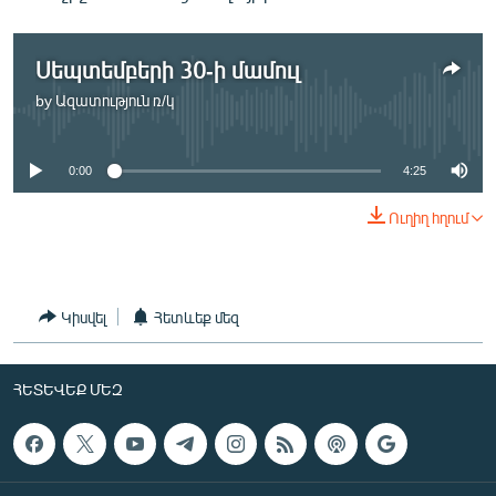
ՄԻՋԱԶԳԱՅԻՆ
ՄՇԱԿՈՒՅԹ
Սեպտեմբերի 30-ի մամուլ
ՍՊՈՐՏ
by
Ազատություն ռ/կ
No media source currently available
ՄԵԿՆԱԲԱՆՈՒԹՅՈՒՆ
0:00
4:25
ՏՏ ԵՒ ԻՆՏԵՐՆԵՏ
ԿՈՐՈՆԱՎԻՐՈՒՍ
Ուղիղ հղում
ԱՐԽԻՎ
ՏԵՍԱՆՅՈՒԹԵՐ
Կիսվել
Հետևեք մեզ
ԲԱՆԱՎԵՃ
ՁԳՏԵԼՈՎ ԼԱՎԱԳՈՒՅՆԻՆ
ՀԵՏԵՎԵՔ ՄԵԶ
ՓՈԴՔԱՍԹ
Հայերեն