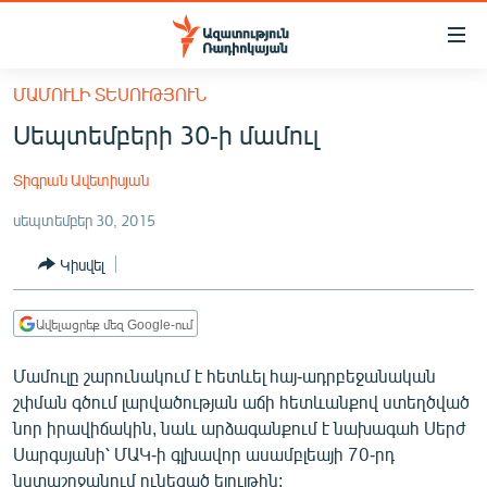
Մատչելիության
հղումներ
Անցնել
ՄԱՄՈՒԼԻ ՏԵՍՈՒԹՅՈՒՆ
հիմնական
ԱԶԱՏՈՒԹՅՈՒՆ TV
Սեպտեմբերի 30-ի մամուլ
բովանդակությանը
ՀԱՅԱՍՏԱՆ
Անցնել
Տիգրան Ավետիսյան
հիմնական
ՔԱՂԱՔԱԿԱՆ
մենյուին
սեպտեմբեր 30, 2015
ԸՆՏՐՈՒԹՅՈՒՆՆԵՐ 2026
Որոնում
Կիսվել
ԻՐԱՎՈՒՆՔ
ՀԱՍԱՐԱԿՈՒԹՅՈՒՆ
Ավելացրեք մեզ Google-ում
ՏՆՏԵՍՈՒԹՅՈՒՆ
Մամուլը շարունակում է հետևել հայ-ադրբեջանական
ՂԱՐԱԲԱՂ
շփման գծում լարվածության աճի հետևանքով ստեղծված
ՊԱՏԵՐԱԶՄԻ 6 ՇԱԲԱԹՆԵՐԸ
նոր իրավիճակին, նաև արձագանքում է նախագահ Սերժ
Սարգսյանի՝ ՄԱԿ-ի գլխավոր ասամբլեայի 70-րդ
ՏԱՐԱԾԱՇՐՋԱՆ
նստաշրջանում ունեցած ելույթին: