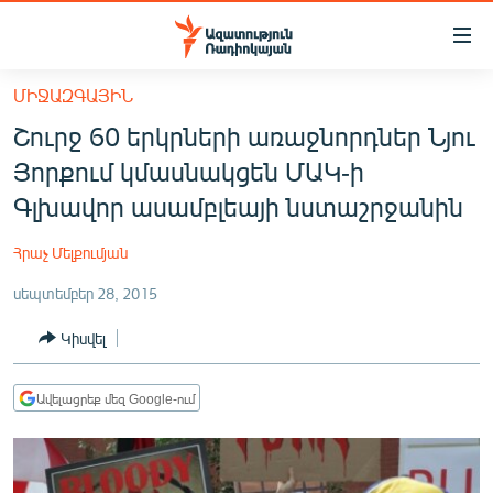
Մատչելիության
հղումներ
Անցնել
ՄԻՋԱԶԳԱՅԻՆ
հիմնական
ԱԶԱՏՈՒԹՅՈՒՆ TV
Շուրջ 60 երկրների առաջնորդներ Նյու
բովանդակությանը
ՀԱՅԱՍՏԱՆ
Անցնել
Յորքում կմասնակցեն ՄԱԿ-ի
հիմնական
ՔԱՂԱՔԱԿԱՆ
Գլխավոր ասամբլեայի նստաշրջանին
մենյուին
ԸՆՏՐՈՒԹՅՈՒՆՆԵՐ 2026
Որոնում
Հրաչ Մելքումյան
ԻՐԱՎՈՒՆՔ
սեպտեմբեր 28, 2015
ՀԱՍԱՐԱԿՈՒԹՅՈՒՆ
Կիսվել
ՏՆՏԵՍՈՒԹՅՈՒՆ
ՂԱՐԱԲԱՂ
Ավելացրեք մեզ Google-ում
ՊԱՏԵՐԱԶՄԻ 6 ՇԱԲԱԹՆԵՐԸ
ՏԱՐԱԾԱՇՐՋԱՆ