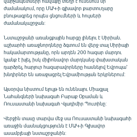
վարչապետների հավաքը տեղի է ունենում մի
English
ժամանակում, որը ՄԱԿ-ի գլխավոր քարտուղարը
բնութագրեց որպես ցնցումների և հույսերի
Русский
ժամանակաշրջան։
ՀԵՏԵՎԵՔ ՄԵԶ
Նստաշրջանի առանցքային հարցը լինելու է Սիրիան.
աշխարհի առաջնորդները ձգտում են վերջ տալ Սիրիայի
հակամարտությանը, որն արդեն 200 հազար մարդու
կյանք է խլել, իսկ միլիոնավոր մարդկանց փախստական
դարձրել, հարյուր հազարավորները հասնելով Եվրոպա՝
խնդիրներ են առաջացրել Եվրամիության երկրներում։
«Ազատության» բոլոր կայքերը
Այսօրվա նիստում ելույթ են ունենալու Միացյալ
Նահանգների նախագահ Բարաք Օբաման և
Ռուսաստանի նախագահ Վլադիմիր Պուտինը։
Վերջին տասը տարվա մեջ սա Ռուսաստանի նախագահի
առաջին մասնակցությունն է ՄԱԿ-ի Գլխավոր
ասամբլեայի նստաշրջանին։