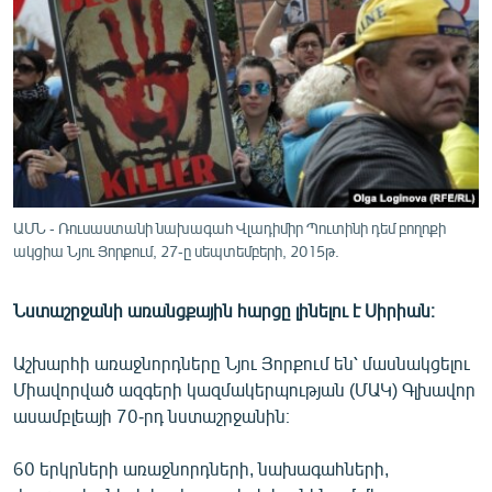
ՄԻՋԱԶԳԱՅԻՆ
ՄՇԱԿՈՒՅԹ
ՍՊՈՐՏ
ՄԵԿՆԱԲԱՆՈՒԹՅՈՒՆ
ՏՏ ԵՒ ԻՆՏԵՐՆԵՏ
ԿՈՐՈՆԱՎԻՐՈՒՍ
ԱՄՆ - Ռուսաստանի նախագահ Վլադիմիր Պուտինի դեմ բողոքի
ակցիա Նյու Յորքում, 27-ը սեպտեմբերի, 2015թ.
ԱՐԽԻՎ
ՏԵՍԱՆՅՈՒԹԵՐ
Նստաշրջանի առանցքային հարցը լինելու է Սիրիան։
ԲԱՆԱՎԵՃ
Աշխարհի առաջնորդները Նյու Յորքում են՝ մասնակցելու
ՁԳՏԵԼՈՎ ԼԱՎԱԳՈՒՅՆԻՆ
Միավորված ազգերի կազմակերպության (ՄԱԿ) Գլխավոր
ՓՈԴՔԱՍԹ
ասամբլեայի 70-րդ նստաշրջանին։
60 երկրների առաջնորդների, նախագահների,
Հայերեն