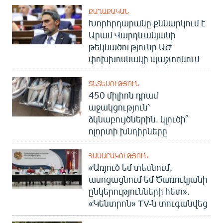
ՔԱՂԱՔԱԿԱՆ
Խորհրդարանը քննարկում է
Արամ Վարդևանյանի
թեկնածությունը ԱԺ
փոխխոսնակի պաշտոնում
ՏՆՏԵՍՈՒԹՅՈՒՆ
450 միլիոն դրամ
աջակցություն՝
ձկնաբույծներին. կլուծի՞
ոլորտի խնդիրները
ՀԱՍԱՐԱԿՈՒԹՅՈՒՆ
«Առյուծ եմ տեսնում,
ասոցացնում եմ Ծառուկյանի
ընկերությունների հետ».
«Կենտրոն» TV-ն տուգանվեց