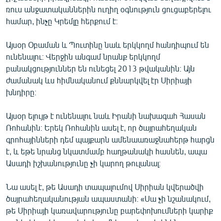
ռուս անջատականներին ուղիղ օգնություն ցուցաբերելու
համար, ինչը Կրեմլը հերքում է։
Այսօր Օբաման և Պուտինը նաև երկկողմ հանդիպում են
ունենալու։ Վերջին անգամ նրանք երկկողմ
բանակցություններ են ունեցել 2013 թվականին։ Այն
ժամանակ ևս հիմնականում քննարկվել էր Սիրիայի
խնդիրը։
Այսօր ելույթ է ունենալու նաև Իրանի նախագահ Հասան
Ռոհանին։ Երեկ Ռոհանին ասել է, որ ծայրահեղական
գրոհայինների դեմ պայքարն ամենաառաջնահերթ հարցն
է, և եթե նրանց նկատմամբ հաղթանակի հասնեն, ապա
Ասադի իշխանությունը չի կարող թուլանալ։
Նա ասել է, թե Ասադի տապալումով Սիրիան կվերածվի
ծայրահեղականության ապաստանի։ «Սա չի նշանակում,
թե Սիրիայի կառավարությունը բարեփոխումների կարիք