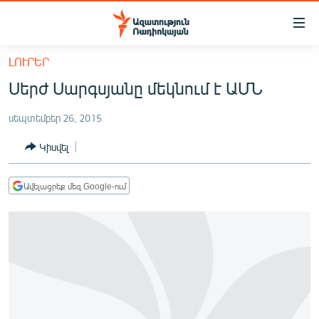
Մատչելիության
հղումներ
Անցնել
ԼՈՒՐԵՐ
հիմնական
ԱԶԱՏՈՒԹՅՈՒՆ TV
Սերժ Սարգսյանը մեկնում է ԱՄՆ
բովանդակությանը
ՀԱՅԱՍՏԱՆ
Անցնել
սեպտեմբեր 26, 2015
հիմնական
ՔԱՂԱՔԱԿԱՆ
մենյուին
Կիսվել
ԸՆՏՐՈՒԹՅՈՒՆՆԵՐ 2026
Որոնում
ԻՐԱՎՈՒՆՔ
Ավելացրեք մեզ Google-ում
ՀԱՍԱՐԱԿՈՒԹՅՈՒՆ
ՏՆՏԵՍՈՒԹՅՈՒՆ
ՂԱՐԱԲԱՂ
ՊԱՏԵՐԱԶՄԻ 6 ՇԱԲԱԹՆԵՐԸ
ՏԱՐԱԾԱՇՐՋԱՆ