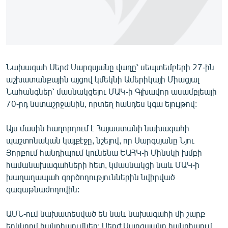
ՄԻՋԱԶԳԱՅԻՆ
ՄՇԱԿՈՒՅԹ
ՍՊՈՐՏ
ՄԵԿՆԱԲԱՆՈՒԹՅՈՒՆ
Նախագահ Սերժ Սարգսյանը վաղը՝ սեպտեմբերի 27-ին
աշխատանքային այցով կմեկնի Ամերիկայի Միացյալ
ՏՏ ԵՒ ԻՆՏԵՐՆԵՏ
Նահանգներ՝ մասնակցելու ՄԱԿ-ի Գլխավոր ասամբլեայի
ԿՈՐՈՆԱՎԻՐՈՒՍ
70-րդ նստաշրջանին, որտեղ հանդես կգա ելույթով:
ԱՐԽԻՎ
Այս մասին հաղորդում է Հայաստանի նախագահի
ՏԵՍԱՆՅՈՒԹԵՐ
պաշտոնական կայքէջը, նշելով, որ Սարգսյանը Նյու
Յորքում հանդիպում կունենա ԵԱՀԿ-ի Մինսկի խմբի
ԲԱՆԱՎԵՃ
համանախագահների հետ, կմասնակցի նաև ՄԱԿ-ի
ՁԳՏԵԼՈՎ ԼԱՎԱԳՈՒՅՆԻՆ
խաղաղապահ գործողություններին նվիրված
գագաթնաժողովին:
ՓՈԴՔԱՍԹ
ԱՄՆ-ում նախատեսված են նաև նախագահի մի շարք
Հայերեն
երկկողմ հանդիպումներ: Սերժ Սարգսյանը հանդիպում