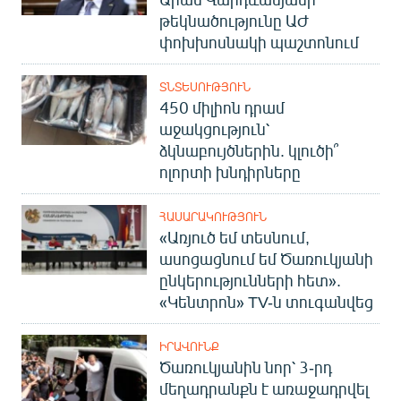
թեկնածությունը ԱԺ
փոխխոսնակի պաշտոնում
ՏՆՏԵՍՈՒԹՅՈՒՆ
450 միլիոն դրամ
աջակցություն՝
ձկնաբույծներին. կլուծի՞
ոլորտի խնդիրները
ՀԱՍԱՐԱԿՈՒԹՅՈՒՆ
«Առյուծ եմ տեսնում,
ասոցացնում եմ Ծառուկյանի
ընկերությունների հետ».
«Կենտրոն» TV-ն տուգանվեց
ԻՐԱՎՈՒՆՔ
Ծառուկյանին նոր՝ 3-րդ
մեղադրանքն է առաջադրվել