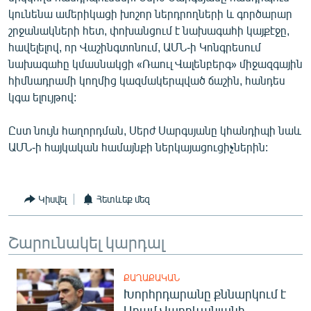
English
կունենա ամերիկացի խոշոր ներդրողների և գործարար
շրջանակների հետ, փոխանցում է նախագահի կայքէջը,
Русский
հավելելով, որ Վաշինգտոնում, ԱՄՆ-ի Կոնգրեսում
նախագահը կմասնակցի «Ռաուլ Վալենբերգ» միջազգային
ՀԵՏԵՎԵՔ ՄԵԶ
հիմնադրամի կողմից կազմակերպված ճաշին, հանդես
կգա ելույթով:
Ըստ նույն հաղորդման, Սերժ Սարգսյանը կհանդիպի նաև
ԱՄՆ-ի հայկական համայնքի ներկայացուցիչներին:
«Ազատության» բոլոր կայքերը
Կիսվել
Հետևեք մեզ
Շարունակել կարդալ
ՔԱՂԱՔԱԿԱՆ
Խորհրդարանը քննարկում է
Արամ Վարդևանյանի