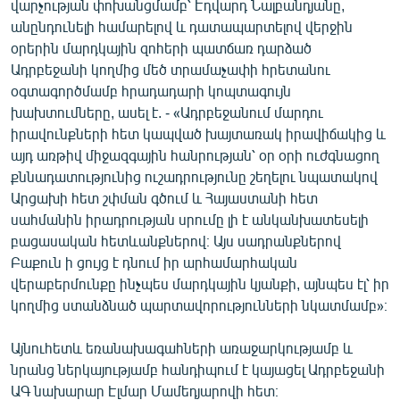
վարչության փոխանցմամբ՝ Էդվարդ Նալբանդյանը,
English
անընդունելի համարելով և դատապարտելով վերջին
օրերին մարդկային զոհերի պատճառ դարձած
Русский
Ադրբեջանի կողմից մեծ տրամաչափի հրետանու
օգտագործմամբ հրադադարի կոպտագույն
ՀԵՏԵՎԵՔ ՄԵԶ
խախտումները, ասել է. - «Ադրբեջանում մարդու
իրավունքների հետ կապված խայտառակ իրավիճակից և
այդ առթիվ միջազգային հանրության՝ օր օրի ուժգնացող
քննադատությունից ուշադրությունը շեղելու նպատակով
Արցախի հետ շփման գծում և Հայաստանի հետ
«Ազատության» բոլոր կայքերը
սահմանին իրադրության սրումը լի է անկանխատեսելի
բացասական հետևանքներով։ Այս սադրանքներով
Բաքուն ի ցույց է դնում իր արհամարհական
վերաբերմունքը ինչպես մարդկային կյանքի, այնպես էլ՝ իր
կողմից ստանձնած պարտավորությունների նկատմամբ»։
Այնուհետև եռանախագահների առաջարկությամբ և
նրանց ներկայությամբ հանդիպում է կայացել Ադրբեջանի
ԱԳ նախարար Էլմար Մամեդյարովի հետ։