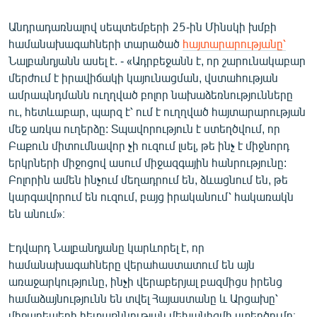
Անդրադառնալով սեպտեմբերի 25-ին Մինսկի խմբի
համանախագահների տարածած
հայտարարությանը՝
Նալբանդյանն ասել է. - «Ադրբեջանն է, որ շարունակաբար
մերժում է իրավիճակի կայունացման, վստահության
ամրապնդմանն ուղղված բոլոր նախաձեռնությունները
ու, հետևաբար, պարզ է՝ ում է ուղղված հայտարարության
մեջ առկա ուղերձը: Տպավորություն է ստեղծվում, որ
Բաքուն միտումնավոր չի ուզում լսել, թե ինչ է միջնորդ
երկրների միջոցով ասում միջազգային հանրությունը:
Բոլորին ամեն ինչում մեղադրում են, ձևացնում են, թե
կարգավորում են ուզում, բայց իրականում՝ հակառակն
են անում»։
Էդվարդ Նալբանդյանը կարևորել է, որ
համանախագահները վերահաստատում են այն
առաջարկությունը, ինչի վերաբերյալ բազմիցս իրենց
համաձայնությունն են տվել Հայաստանը և Արցախը՝
միջադեպերի հետաքննության մեխանիզմի ստեղծումը։