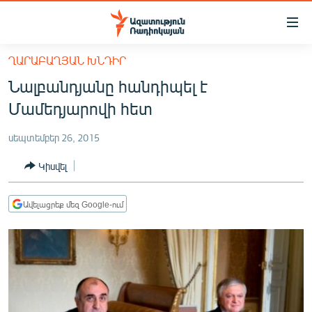
Մատչելիության
հղումներ
Անցնել
ՂԱՐԱԲԱՂՅԱՆ ԽՆԴԻՐ
հիմնական
ԱԶԱՏՈՒԹՅՈՒՆ TV
Նալբանդյանը հանդիպել է
բովանդակությանը
ՀԱՅԱՍՏԱՆ
Անցնել
Մամեդյարովի հետ
հիմնական
ՔԱՂԱՔԱԿԱՆ
մենյուին
սեպտեմբեր 26, 2015
ԸՆՏՐՈՒԹՅՈՒՆՆԵՐ 2026
Որոնում
Կիսվել
ԻՐԱՎՈՒՆՔ
ՀԱՍԱՐԱԿՈՒԹՅՈՒՆ
Ավելացրեք մեզ Google-ում
ՏՆՏԵՍՈՒԹՅՈՒՆ
ՂԱՐԱԲԱՂ
ՊԱՏԵՐԱԶՄԻ 6 ՇԱԲԱԹՆԵՐԸ
ՏԱՐԱԾԱՇՐՋԱՆ