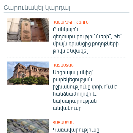
Շարունակել կարդալ
ՀԱՍԱՐԱԿՈՒԹՅՈՒՆ
Բանկային
զեղծարարությունների՞, թե՞
միայն դրանցից բողոքների
թիվն է նվազել
ՀԱՅԱՍՏԱՆ
Սոցիալականից՝
բարեկեցության.
իշխանությունը փոխո՞ւմ է
հանձնաժողովի և
նախարարության
անվանումը
ՀԱՅԱՍՏԱՆ
Կառավարությունը