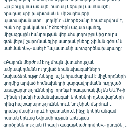
Այն թույլ կտա առավել հստակ կերպով մատնանշել
հրադադարի խախտման և միջադեպերի
պատասխանատու կողմին։ «Ադրբեջանը հրաժարվում է,
քանի որ ցանկանում է ձեռքերն ազատ պահել,
միջազգային հանրության վերահսկողությունից դուրս
գտնվելով՝ շարունակել իր սադրանքները շփման գծում և
սահմանին»,- ասել է Հայաստանի արտգործնախարարը։
«Բաքուն մերժում է ոչ միայն վստահության
ամրապնդմանն ուղղված եռանախագահների
նախաձեռնությունները, այլև հրաժարվում է միջնորդների
կողմից արված հիմնախնդրի կարգավորմանն ուղղված
առաջարկություններից, որոնք հրապարակվել են ԵԱՀԿ-ի
Մինսկի խմբի համանախագահ երկրների ղեկավարների
հինգ հայտարարություններում. նույնիսկ մերժում է
դրանց մասին որևէ հիշատակում, ինչը կրկին անգամ
հստակ երևաց Եվրամիության Արևելյան
գործընկերության Ռիգայի գագաթնաժողովին»,- ընդգծել է