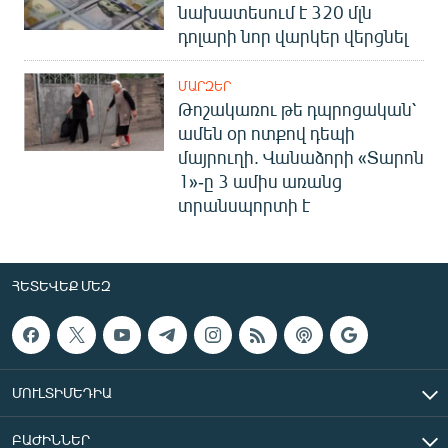
նախատեսում է 320 մլն
դոլարի նոր վարկեր վերցնել
ՄԱՐԶԵՐ
Թոշակառու թե դպրոցական՝
ամեն օր ոտքով դեպի
մայրուղի. Վանաձորի «Տարոն
1»-ը 3 ամիս առանց
տրանսպորտի է
ՀԵՏԵՎԵՔ ՄԵԶ
ՄՈՒԼՏԻՄԵԴԻԱ
ԲԱԺԻՆՆԵՐ