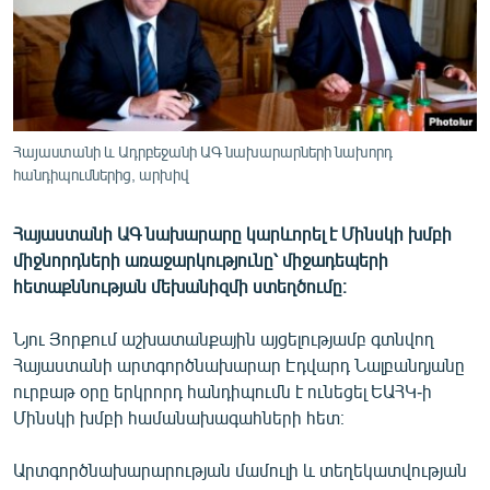
ՄԻՋԱԶԳԱՅԻՆ
ՄՇԱԿՈՒՅԹ
ՍՊՈՐՏ
ՄԵԿՆԱԲԱՆՈՒԹՅՈՒՆ
Հայաստանի և Ադրբեջանի ԱԳ նախարարների նախորդ
հանդիպումներից, արխիվ
ՏՏ ԵՒ ԻՆՏԵՐՆԵՏ
ԿՈՐՈՆԱՎԻՐՈՒՍ
Հայաստանի ԱԳ նախարարը կարևորել է Մինսկի խմբի
ԱՐԽԻՎ
միջնորդների առաջարկությունը՝ միջադեպերի
հետաքննության մեխանիզմի ստեղծումը։
ՏԵՍԱՆՅՈՒԹԵՐ
ԲԱՆԱՎԵՃ
Նյու Յորքում աշխատանքային այցելությամբ գտնվող
Հայաստանի արտգործնախարար Էդվարդ Նալբանդյանը
ՁԳՏԵԼՈՎ ԼԱՎԱԳՈՒՅՆԻՆ
ուրբաթ օրը երկրորդ հանդիպումն է ունեցել ԵԱՀԿ-ի
ՓՈԴՔԱՍԹ
Մինսկի խմբի համանախագահների հետ։
Արտգործնախարարության մամուլի և տեղեկատվության
Հայերեն