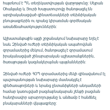
հայտնում է ՊՆ տեղեկատվության վարչոթյունը։ Սեյրան
English
Օհանյանը և Յուրի Խաչատուրովը ծանոթացել են
Русский
արդիականացված զինատեսակների տեխնիկական
բնութագրերին ու դրանց կիրառման գործնական
առանձնահատկություններին։
ՀԵՏԵՎԵՔ ՄԵԶ
Աշխատանքային այցի շրջանակում նախարարը եղել է
նաև Զինված ուժերի տեխնիկական ապահովման
զորամասերից մեկում, ծանոթացել է զորամասում
իրականացված շինարարական աշխատանքներին,
«Ազատության» բոլոր կայքերը
ծառայության կազմակերպման պայմաններին։
Զինված ուժերի ՀՕՊ զորամասերից մեկի զինավանում էլ
պաշտպանության նախարարը մասնակցել է
զինծառայողների և նրանց ընտանիքների անդամների
համար կառուցված բազմաբնակարան շենքի բացման
հանդիսավոր արարողությանը և անձամբ է հանձնել
բնակարանների վկայագրերը։