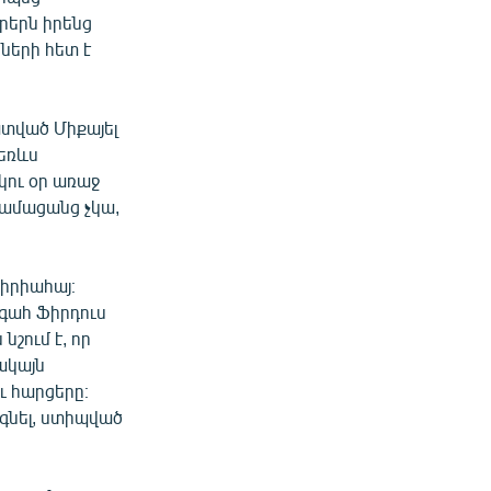
րերն իրենց
ների հետ է
տված Միքայել
եռևս
կու օր առաջ
 համացանց չկա,
իրիահայ։
գահ Ֆիրդուս
նշում է, որ
ակայն
 հարցերը։
օգնել, ստիպված