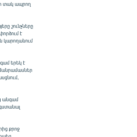
րի տակ ապրող
րը շունչները
փորձում է
ն կարողանում
ամ երեկ է
ը մանրամասներ
ասցնում,
յց անգամ
նգստանալ
րից քրոջ
տիպեց