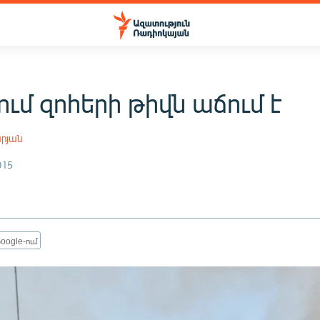
ւմ զոհերի թիվն աճում է
րյան
015
oogle-ում