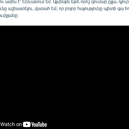
ւ ամիս է՝ Երևանում եմ։ Այսինքն եթե որոշ գումար ըլլա, դյու
նը աշխատելու, վստահ եմ, որ բոլոր հայությունը պիտի գա հո
ւմջյանը։