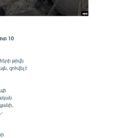
մոտ 10
հերի թիվն
ն, զոհվել է
եպի
կական
յանի,
,-
րի