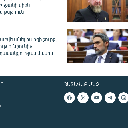
բեջանի միջև
այթսթոուն
աքվե անել հարցի շուրջ,
ւթյուն չունի»․
նդամակցության մասին
Ր
ՀԵՏԵՎԵՔ ՄԵԶ
ն
ն