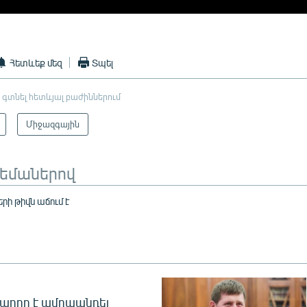
Հետևեք մեզ
Տպել
 գտնել հետևյալ բաժիններում
Միջազգային
թեմաներով
րի թիվն աճում է
արող է ամրապնդել