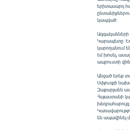
երիտասարդ հա
ընտանիքներով
կապված։
Ազգականների 
Կարապետը։ Եղ
կարողանում ե
եմ խոսել, ասա
ապրուստի վիճ
Անցած երեք տ
Սփյուռքի նախ
Զաքարյանն ասո
Հայաստանի կա
խնդրահարույց
Կառավարությու
են ապավինել 