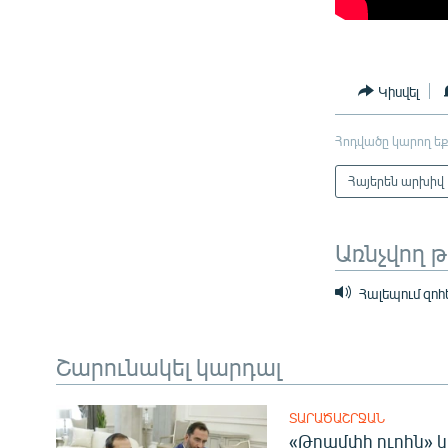
Կիսվել
Հոդվածը կարող եք
Հայերեն արխիվ
Առնչվող 
Հալեպում զոհե
Շարունակել կարդալ
ՏԱՐԱԾԱՇՐՋԱՆ
«Թրամփի ուղին» կ