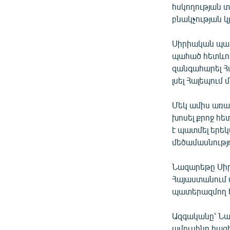
հսկողության 
բնակչության կյ
Սիրիական պա
պահած հետևու
զանգահարել Հ
լսել Հալեպում
Մեկ ամիս առա
խոսել քրոջ հե
է պատմել երեկվ
մեծամասնությո
Նազարեթը Սիրի
Հայաստանում 
պատերազմող 
Ազգականը՝ Նազ
ամուսինը հազ