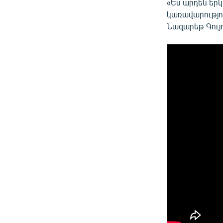
«Ես արդեն երկո
կառավարությու
Նազարեթ Գույո