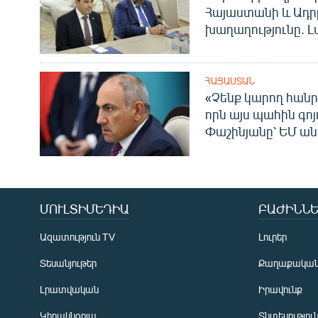
Հայաստանի և Ադր
խաղաղությունը. Լ
ՀԱՅԱՍՏԱՆ
«Չենք կարող հանր
որն այս պահին գոյո
Փաշինյանը՝ ԵՄ ա
ՄՈՒԼՏԻՄԵԴԻԱ
ԲԱԺԻՆՆԵ
Ազատություն TV
Լուրեր
Տեսանյութեր
Քաղաքակա
Լրատվական
Իրավունք
Կիրակնօրյա
Տնտեսությու