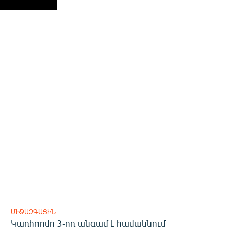
ՄԻՋԱԶԳԱՅԻՆ
Կադիրովը 3-րդ անգամ է հավակնում