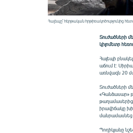
Հալեպը՝ հերթական հրթիռակոծությունից հետ
Տուժածների մե
կիլոմետր հեռո
Հալեպի բնակե
աճում է։ Սիր
առնվազն 20 մա
Տուժածների մ
«Գանձասար» թ
թաղամասերից 
իրավիճակը խիս
մանրամասնեց 
Պողիկյանը նշե