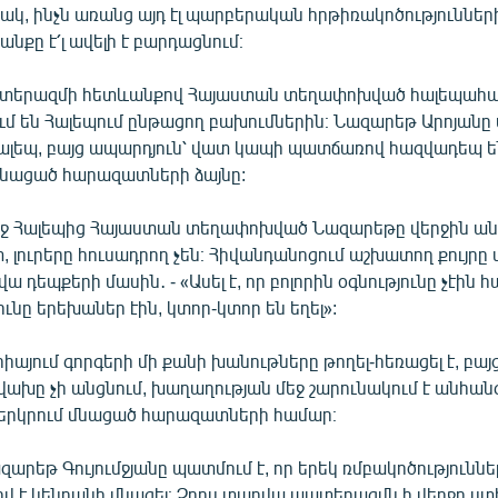
տակ, ինչն առանց այդ էլ պարբերական հրթիռակոծություննե
անքը է՛լ ավելի է բարդացնում։
տերազմի հետևանքով Հայաստան տեղափոխված հալեպահայե
մ են Հալեպում ընթացող բախումներին։ Նազարեթ Արոյանը 
ալեպ, բայց ապարդյուն՝ վատ կապի պատճառով հազվադեպ ե
 մնացած հարազատների ձայնը:
ջ Հալեպից Հայաստան տեղափոխված Նազարեթը վերջին անգ
տ, լուրերը հուսադրող չեն։ Հիվանդանոցում աշխատող քույր
ա դեպքերի մասին․ - «Ասել է, որ բոլորին օգնությունը չէին հ
ւնը երեխաներ էին, կտոր-կտոր են եղել»:
այում գորգերի մի քանի խանութները թողել-հեռացել է, բա
վախը չի անցնում, խաղաղության մեջ շարունակում է անհա
երկրում մնացած հարազատների համար։
արեթ Գույումջյանը պատմում է, որ երեկ ռմբակոծություննե
իվ է կենդանի մնացել։ Չորս տարվա պատերազմն ի վերջո ս