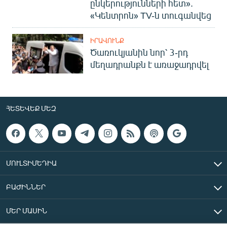
ընկերությունների հետ».
«Կենտրոն» TV-ն տուգանվեց
ԻՐԱՎՈՒՆՔ
Ծառուկյանին նոր՝ 3-րդ
մեղադրանքն է առաջադրվել
ՀԵՏԵՎԵՔ ՄԵԶ
ՄՈՒԼՏԻՄԵԴԻԱ
ԲԱԺԻՆՆԵՐ
ՄԵՐ ՄԱՍԻՆ