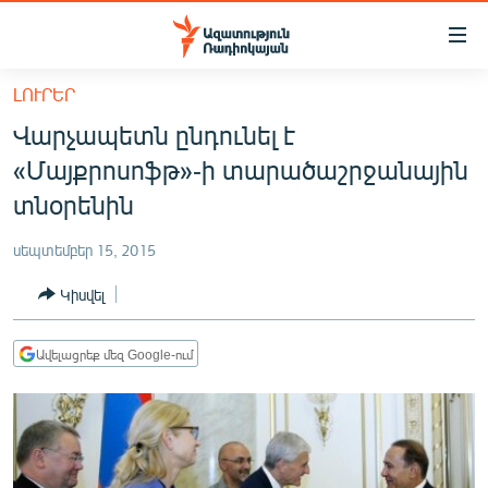
Մատչելիության
հղումներ
Անցնել
ԼՈՒՐԵՐ
հիմնական
ԱԶԱՏՈՒԹՅՈՒՆ TV
Վարչապետն ընդունել է
բովանդակությանը
ՀԱՅԱՍՏԱՆ
Անցնել
«Մայքրոսոֆթ»-ի տարածաշրջանային
հիմնական
ՔԱՂԱՔԱԿԱՆ
տնօրենին
մենյուին
ԸՆՏՐՈՒԹՅՈՒՆՆԵՐ 2026
Որոնում
սեպտեմբեր 15, 2015
ԻՐԱՎՈՒՆՔ
Կիսվել
ՀԱՍԱՐԱԿՈՒԹՅՈՒՆ
ՏՆՏԵՍՈՒԹՅՈՒՆ
Ավելացրեք մեզ Google-ում
ՂԱՐԱԲԱՂ
ՊԱՏԵՐԱԶՄԻ 6 ՇԱԲԱԹՆԵՐԸ
ՏԱՐԱԾԱՇՐՋԱՆ