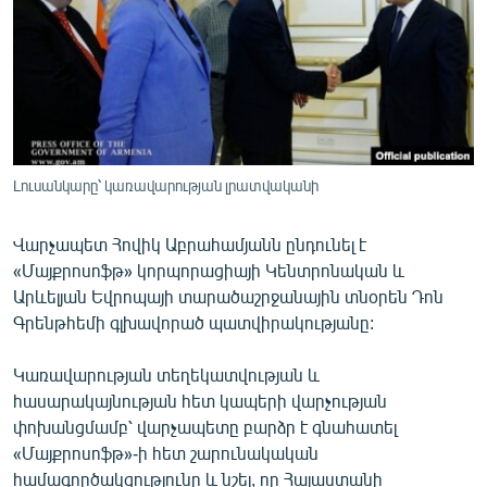
ՄԻՋԱԶԳԱՅԻՆ
ՄՇԱԿՈՒՅԹ
ՍՊՈՐՏ
ՄԵԿՆԱԲԱՆՈՒԹՅՈՒՆ
ՏՏ ԵՒ ԻՆՏԵՐՆԵՏ
Լուսանկարը՝ կառավարության լրատվականի
ԿՈՐՈՆԱՎԻՐՈՒՍ
Վարչապետ Հովիկ Աբրահամյանն ընդունել է
ԱՐԽԻՎ
«Մայքրոսոֆթ» կորպորացիայի Կենտրոնական և
ՏԵՍԱՆՅՈՒԹԵՐ
Արևելյան Եվրոպայի տարածաշրջանային տնօրեն Դոն
Գրենթհեմի գլխավորած պատվիրակությանը:
ԲԱՆԱՎԵՃ
ՁԳՏԵԼՈՎ ԼԱՎԱԳՈՒՅՆԻՆ
Կառավարության տեղեկատվության և
հասարակայնության հետ կապերի վարչության
ՓՈԴՔԱՍԹ
փոխանցմամբ՝ վարչապետը բարձր է գնահատել
«Մայքրոսոֆթ»-ի հետ շարունակական
Հայերեն
համագործակցությունը և նշել, որ Հայաստանի