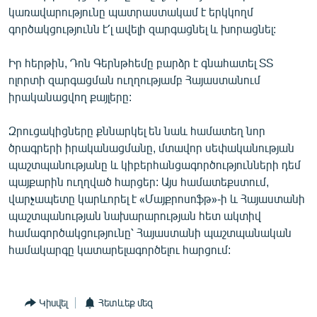
կառավարությունը պատրաստակամ է երկկողմ
English
գործակցությունն է՛լ ավելի զարգացնել և խորացնել:
Русский
Իր հերթին, Դոն Գերնթհեմը բարձր է գնահատել ՏՏ
ՀԵՏԵՎԵՔ ՄԵԶ
ոլորտի զարգացման ուղղությամբ Հայաստանում
իրականացվող քայլերը:
Զրուցակիցները քննարկել են նաև համատեղ նոր
ծրագրերի իրականացմանը, մտավոր սեփականության
պաշտպանությանը և կիբերհանցագործությունների դեմ
«Ազատության» բոլոր կայքերը
պայքարին ուղղված հարցեր: Այս համատեքստում,
վարչապետը կարևորել է «Մայքրոսոֆթ»-ի և Հայաստանի
պաշտպանության նախարարության հետ ակտիվ
համագործակցությունը՝ Հայաստանի պաշտպանական
համակարգը կատարելագործելու հարցում:
Կիսվել
Հետևեք մեզ