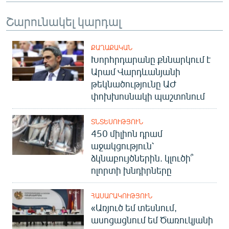
Շարունակել կարդալ
ՔԱՂԱՔԱԿԱՆ
Խորհրդարանը քննարկում է
Արամ Վարդևանյանի
թեկնածությունը ԱԺ
փոխխոսնակի պաշտոնում
ՏՆՏԵՍՈՒԹՅՈՒՆ
450 միլիոն դրամ
աջակցություն՝
ձկնաբույծներին. կլուծի՞
ոլորտի խնդիրները
ՀԱՍԱՐԱԿՈՒԹՅՈՒՆ
«Առյուծ եմ տեսնում,
ասոցացնում եմ Ծառուկյանի