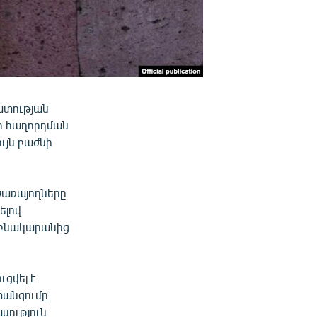
ատության
ի հաղորդման
ւյն բաժնի
ծառայողները
ելով
ւ բնակարանից
ցվել է
տանգումը
սություն