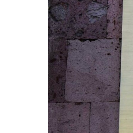
ՄԻՋԱԶԳԱՅԻՆ
ՄՇԱԿՈՒՅԹ
ՍՊՈՐՏ
ՄԵԿՆԱԲԱՆՈՒԹՅՈՒՆ
ՏՏ ԵՒ ԻՆՏԵՐՆԵՏ
ԿՈՐՈՆԱՎԻՐՈՒՍ
ԱՐԽԻՎ
ՏԵՍԱՆՅՈՒԹԵՐ
ԲԱՆԱՎԵՃ
ՁԳՏԵԼՈՎ ԼԱՎԱԳՈՒՅՆԻՆ
ՓՈԴՔԱՍԹ