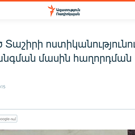
ծ Տաշիրի ոստիկանությունո
նգման մասին հաղորդման
015
oogle-ում