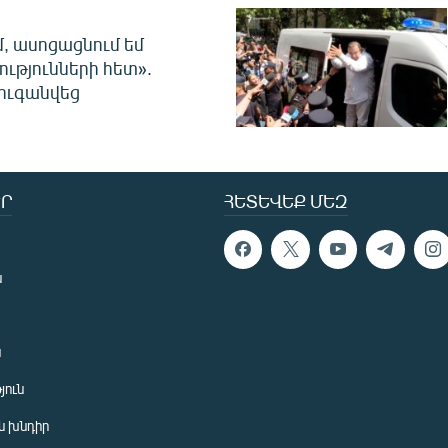
մ, ասոցացնում եմ
ությունների հետ».
ուգանվեց
Ր
ՀԵՏԵՎԵՔ ՄԵԶ
ն
ն
յուն
 խնդիր