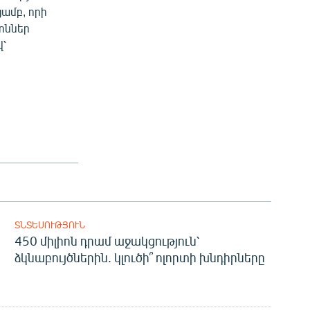
յամբ, որի
ոններ
վ՝
ՏՆՏԵՍՈՒԹՅՈՒՆ
450 միլիոն դրամ աջակցություն՝
ձկնաբույծներին. կլուծի՞ ոլորտի խնդիրները