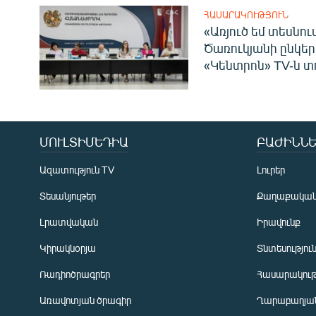
ՀԱՍԱՐԱԿՈՒԹՅՈՒՆ
«Առյուծ եմ տեսնու
Ծառուկյանի ընկեր
«Կենտրոն» TV-ն տ
ՄՈՒԼՏԻՄԵԴԻԱ
ԲԱԺԻՆՆԵ
Ազատություն TV
Լուրեր
Տեսանյութեր
Քաղաքակա
Լրատվական
Իրավունք
Կիրակնօրյա
Տնտեսությու
Ռադիոծրագրեր
Հասարակութ
Առավոտյան ծրագիր
Ղարաբաղյան