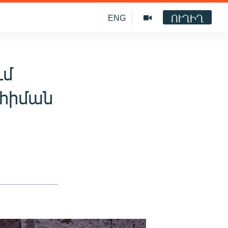
ՈՒՂԻՂ
ENG
ւմ
 հիման