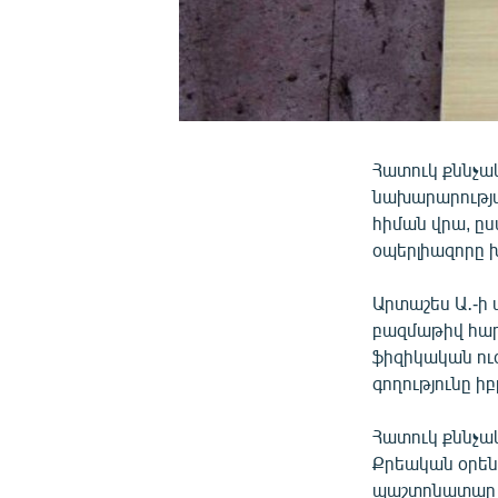
Հատուկ քննչա
նախարարությ
հիման վրա, ըս
օպերլիազորը խ
Արտաշես Ա․-ի 
բազմաթիվ հար
ֆիզիկական ու
գողությունը ի
Հատուկ քննչակ
Քրեական օրեն
պաշտոնատար ա