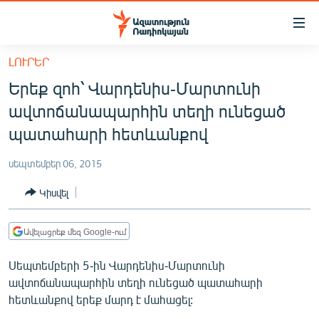
Մատչելիության
հղումներ
Անցնել
ԼՈՒՐԵՐ
հիմնական
ԱԶԱՏՈՒԹՅՈՒՆ TV
Երեք զոհ՝ Վարդենիս-Մարտունի
բովանդակությանը
ՀԱՅԱՍՏԱՆ
Անցնել
ավտոճանապարհին տեղի ունեցած
հիմնական
ՔԱՂԱՔԱԿԱՆ
պատահարի հետևանքով
մենյուին
ԸՆՏՐՈՒԹՅՈՒՆՆԵՐ 2026
Որոնում
սեպտեմբեր 06, 2015
ԻՐԱՎՈՒՆՔ
Կիսվել
ՀԱՍԱՐԱԿՈՒԹՅՈՒՆ
ՏՆՏԵՍՈՒԹՅՈՒՆ
Ավելացրեք մեզ Google-ում
ՂԱՐԱԲԱՂ
Սեպտեմբերի 5-ին Վարդենիս-Մարտունի
ՊԱՏԵՐԱԶՄԻ 6 ՇԱԲԱԹՆԵՐԸ
ավտոճանապարհին տեղի ունեցած պատահարի
հետևանքով երեք մարդ է մահացել:
ՏԱՐԱԾԱՇՐՋԱՆ