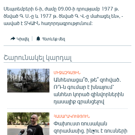
English
Սեպտեմբերի 6-ի, ժամը 09.00-ի դրությամբ 1977 թ.
ծնված Գ. Ս.-ը և 1977 թ. ծնված Գ. Վ.-ը մահացել են», -
Русский
ասված է ՏԿԱԻՆ հաղորդագրությունում:
ՀԵՏԵՎԵՔ ՄԵԶ
Կիսվել
Հետևեք մեզ
Շարունակել կարդալ
ՄԻՋԱԶԳԱՅԻՆ
«Ազատության» բոլոր կայքերը
Անհետացա՞ծ, թե՞ զոհված․
ՌԴ-ն գումար է խնայում՝
անհետ կորած զինվորներին
դասալիք գրանցելով
ՀԱՍԱՐԱԿՈՒԹՅՈՒՆ
Փախուստ ռուսական
զորամասից. ինչու է ռուսների