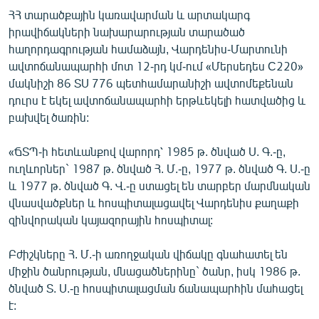
ՄԻՋԱԶԳԱՅԻՆ
ՀՀ տարածքային կառավարման և արտակարգ
իրավիճակների նախարարության տարածած
ՄՇԱԿՈՒՅԹ
հաղորդագրության համաձայն, Վարդենիս-Մարտունի
ՍՊՈՐՏ
ավտոճանապարհի մոտ 12-րդ կմ-ում «Մերսեդես C220»
մակնիշի 86 ՏՍ 776 պետհամարանիշի ավտոմեքենան
ՄԵԿՆԱԲԱՆՈՒԹՅՈՒՆ
դուրս է եկել ավտոճանապարհի երթևեկելի հատվածից և
ՏՏ ԵՒ ԻՆՏԵՐՆԵՏ
բախվել ծառին:
ԿՈՐՈՆԱՎԻՐՈՒՍ
«ՃՏՊ-ի հետևանքով վարորդ՝ 1985 թ. ծնված Ս. Գ.-ը,
ԱՐԽԻՎ
ուղևորներ` 1987 թ. ծնված Հ. Մ.-ը, 1977 թ. ծնված Գ. Ս.-ը
և 1977 թ. ծնված Գ. Վ.-ը ստացել են տարբեր մարմնական
ՏԵՍԱՆՅՈՒԹԵՐ
վնասվածքներ և հոսպիտալացավել Վարդենիս քաղաքի
ԲԱՆԱՎԵՃ
զինվորական կայազորային հոսպիտալ:
ՁԳՏԵԼՈՎ ԼԱՎԱԳՈՒՅՆԻՆ
Բժիշկները Հ. Մ.-ի առողջական վիճակը գնահատել են
ՓՈԴՔԱՍԹ
միջին ծանրության, մնացածներինը` ծանր, իսկ 1986 թ.
ծնված Տ. Ս.-ը հոսպիտալացման ճանապարհին մահացել
է:
Հայերեն