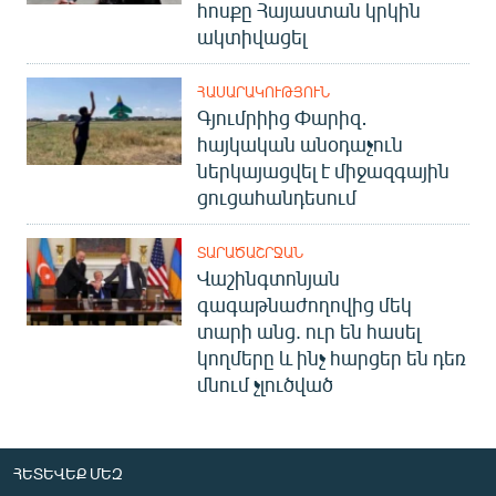
հոսքը Հայաստան կրկին
ակտիվացել
ՀԱՍԱՐԱԿՈՒԹՅՈՒՆ
Գյումրիից Փարիզ․
հայկական անօդաչուն
ներկայացվել է միջազգային
ցուցահանդեսում
ՏԱՐԱԾԱՇՐՋԱՆ
Վաշինգտոնյան
գագաթնաժողովից մեկ
տարի անց. ուր են հասել
կողմերը և ինչ հարցեր են դեռ
մնում չլուծված
ՀԵՏԵՎԵՔ ՄԵԶ