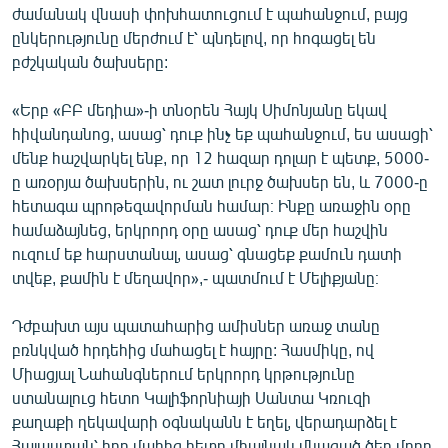
ժամանակ վնասի փոխհատուցում է պահանջում, բայց
English
ընկերությունը մերժում է՝ պնդելով, որ հոգացել են
Русский
բժշկական ծախսերը:
ՀԵՏԵՎԵՔ ՄԵԶ
«Երբ «ԲԲ մեդիա»-ի տնօրեն Հայկ Սիմոնյանը եկավ
հիվանդանոց, ասաց՝ դուք ինչ եք պահանջում, ես ասացի՝
մենք հաշվարկել ենք, որ 12 հազար դոլար է պետք, 5000-
ը առօրյա ծախսերին, ու շատ լուրջ ծախսեր են, և 7000-ը
հետագա պրոթեզավորման համար։ Ինքը առաջին օրը
համաձայնեց, երկրորդ օրը ասաց՝ դուք մեր հաշվին
«Ազատության» բոլոր կայքերը
ուզում եք հարստանալ, ասաց՝ գնացեք քամուն դատի
տվեք, քամին է մեղավոր»,- պատմում է Մելիքյանը։
Դժբախտ այս պատահարից ամիսներ առաջ տանը
բռնկված հրդեհից մահացել է հայրը: Հասմիկը, ով
Միացյալ Նահանգներում երկրորդ կրթությունը
ստանալուց հետո Կալիֆորնիայի Սանտա Կռուզի
քաղաքի ղեկավարի օգնականն է եղել, վերադարձել է
Հայաստան՝ հոր մահից հետո միայնակ մնացած ծեր մորը