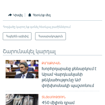
Կիսվել
Հետևեք մեզ
Հոդվածը կարող եք գտնել հետևյալ բաժիններում
Հայերեն արխիվ
Հասարակություն
Շարունակել կարդալ
ՔԱՂԱՔԱԿԱՆ
Խորհրդարանը քննարկում է
Արամ Վարդևանյանի
թեկնածությունը ԱԺ
փոխխոսնակի պաշտոնում
ՏՆՏԵՍՈՒԹՅՈՒՆ
450 միլիոն դրամ