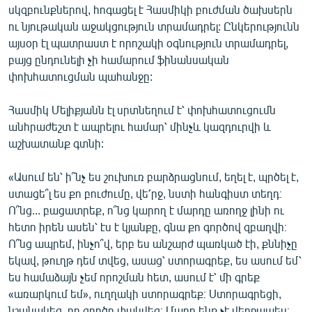
սկզբունքներով, հոգացել է Հասմիկի բուժման ծախսերն
ու նյութական աջակցություն տրամադրել: Ընկերությունն
այսօր էլ պատրաստ է որոշակի օգնություն տրամադրել,
բայց ընդունելի չի համարում ֆինանսական
փոխհատուցման պահանջը:
Հասմիկ Մելիքյանն էլ սրտնեղում է՝ փոխհատուցումն
անհրաժեշտ է ապրելու համար՝ մինչև կազդուրվի և
աշխատանք գտնի:
«Ասում են՝ ի՞նչ ես շուխուռ բարձրացնում, եղել է, պրծել է,
ստացե՞լ ես քո բուժումը, վե՛րջ, նստի հանգիստ տեղդ։
Ո՞նց... բացատրեք, ո՞նց կարող է մարդը առողջ լինի ու
հետո իրեն ասեն՝ էս է կյանքը, գնա քո գործով զբաղվի։
Ո՞նց ապրեմ, ինչո՞վ, երբ ես անշարժ պառկած էի, քննիչը
եկավ, թուղթ դեմ տվեց, ասաց՝ ստորագրեք, ես ասում եմ՝
ես համաձայն չեմ որոշման հետ, ասում է՝ մի գրեք
«առարկում եմ», ուղղակի ստորագրեք։ Ստորագրեցի,
նշանակեց, որ գործը փակվեց։ Մարդ ենք չէ վերջապես։