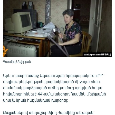
ՄԻՋԱԶԳԱՅԻՆ
ՄՇԱԿՈՒՅԹ
ՍՊՈՐՏ
ՄԵԿՆԱԲԱՆՈՒԹՅՈՒՆ
ՏՏ ԵՒ ԻՆՏԵՐՆԵՏ
ԿՈՐՈՆԱՎԻՐՈՒՍ
ԱՐԽԻՎ
Հասմիկ Մելիքյան
ՏԵՍԱՆՅՈՒԹԵՐ
Երկու տարի առաջ Ազատության հրապարակում «ԲԲ
ԲԱՆԱՎԵՃ
մեդիա» ընկերության կազմակերպած միջոցառման
ՁԳՏԵԼՈՎ ԼԱՎԱԳՈՒՅՆԻՆ
ժամանակ բարձրացած ուժեղ քամուց պոկված հսկա
հովանոցը ընկել է 44-ամյա անցորդ Հասմիկ Մելիքյանի
ՓՈԴՔԱՍԹ
վրա և նրան հաշմանդամ դարձրել:
Հայերեն
Քայլակներով տեղաշարժվող Հասմիկը տևական