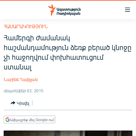
Մատչելիության
հղումներ
Անցնել
ՀԱՍԱՐԱԿՈՒԹՅՈՒՆ
հիմնական
ԱԶԱՏՈՒԹՅՈՒՆ TV
Համերգի ժամանակ
բովանդակությանը
ՀԱՅԱՍՏԱՆ
Անցնել
հաշմանդամություն ձեռք բերած կնոջը
հիմնական
ՔԱՂԱՔԱԿԱՆ
չի հաջողվում փոխհատուցում
մենյուին
ԸՆՏՐՈՒԹՅՈՒՆՆԵՐ 2026
ստանալ
Որոնում
ԻՐԱՎՈՒՆՔ
Նարինե Ղալեչյան
ՀԱՍԱՐԱԿՈՒԹՅՈՒՆ
սեպտեմբեր 03, 2015
ՏՆՏԵՍՈՒԹՅՈՒՆ
Կիսվել
ՂԱՐԱԲԱՂ
ՊԱՏԵՐԱԶՄԻ 6 ՇԱԲԱԹՆԵՐԸ
Ավելացրեք մեզ Google-ում
ՏԱՐԱԾԱՇՐՋԱՆ