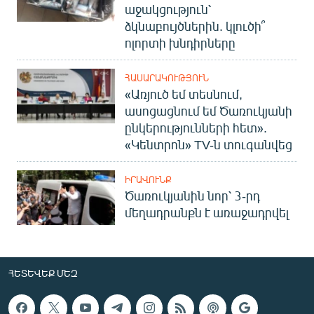
աջակցություն՝
ձկնաբույծներին. կլուծի՞
ոլորտի խնդիրները
ՀԱՍԱՐԱԿՈՒԹՅՈՒՆ
«Առյուծ եմ տեսնում,
ասոցացնում եմ Ծառուկյանի
ընկերությունների հետ».
«Կենտրոն» TV-ն տուգանվեց
ԻՐԱՎՈՒՆՔ
Ծառուկյանին նոր՝ 3-րդ
մեղադրանքն է առաջադրվել
ՀԵՏԵՎԵՔ ՄԵԶ