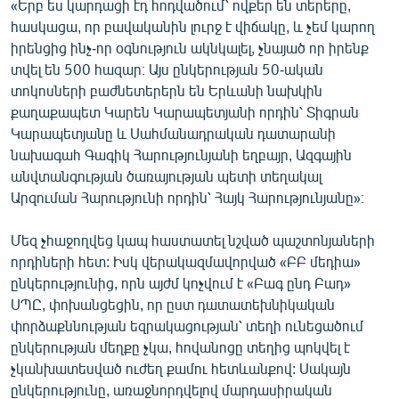
«Երբ ես կարդացի էդ հոդվածում՝ ովքեր են տերերը,
հասկացա, որ բավականին լուրջ է վիճակը, և չեմ կարող
իրենցից ինչ-որ օգնություն ակնկալել, չնայած որ իրենք
տվել են 500 հազար։ Այս ընկերության 50-ական
տոկոսների բաժնետերերն են Երևանի նախկին
քաղաքապետ Կարեն Կարապետյանի որդին՝ Տիգրան
Կարապետյանը և Սահմանադրական դատարանի
նախագահ Գագիկ Հարությունյանի եղբայր, Ազգային
անվտանգության ծառայության պետի տեղակալ
Արզուման Հարությունի որդին՝ Հայկ Հարությունյանը»։
Մեզ չհաջողվեց կապ հաստատել նշված պաշտոնյաների
որդիների հետ: Իսկ վերակազմավորված «ԲԲ մեդիա»
ընկերությունից, որն այժմ կոչվում է «Բագ ընդ Բադ»
ՍՊԸ, փոխանցեցին, որ ըստ դատատեխնիկական
փորձաքննության եզրակացության՝ տեղի ունեցածում
ընկերության մեղքը չկա, հովանոցը տեղից պոկվել է
չկանխատեսված ուժեղ քամու հետևանքով: Սակայն
ընկերությունը, առաջնորդվելով մարդասիրական