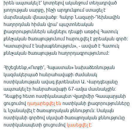
իրեն ապտակել է՝ կոտրելով ականջում տեղադրված
English
լսողության սարքը, ինչի արդյունքում ստացել է
Русский
մարմնական վնասվածք։ Հակոբ Նազարի-Դեխնավին
հաղորդման հիման վրա՝ պաշտոնեական
լիազորություններն անցնելու դեպքի առթիվ Հատուկ
ՀԵՏԵՎԵՔ ՄԵԶ
քննչական ծառայությունում հարուցվել է քրեական գործ:
Կատարվում է նախաքննություն», - ասված է Հատուկ
քննչական ծառայության հաղորդագրությունում:
Հիշեցնենք,«Ոտքի՛, Հայաստան» նախաձեռնության
«Ազատության» բոլոր կայքերը
կազմակերպած հանրահավաքի ժամանակ
ոստիկանության ավագ լեյտենանտ Ա․ Վարդգեսյանը
ապտակել էր հանրահավաքի 67-ամյա մասնակցին։
Դեպքից հետո ոստիկանապետ Վլադիմիր Գասպարյանի
ցուցումով
դադարեցվել են
ոստիկանի լիազորությունները
և նշանակվել է ծառայողական քննություն։ Սակայն
ոստիկանի գործով սկսված ծառայողական քննությունը
ոստիկանապետի ցուցումով
կասեցվել է
։