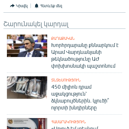
Կիսվել
Հետևեք մեզ
Շարունակել կարդալ
ՔԱՂԱՔԱԿԱՆ
Խորհրդարանը քննարկում է
Արամ Վարդևանյանի
թեկնածությունը ԱԺ
փոխխոսնակի պաշտոնում
ՏՆՏԵՍՈՒԹՅՈՒՆ
450 միլիոն դրամ
աջակցություն՝
ձկնաբույծներին. կլուծի՞
ոլորտի խնդիրները
ՀԱՍԱՐԱԿՈՒԹՅՈՒՆ
«Առյուծ եմ տեսնում,