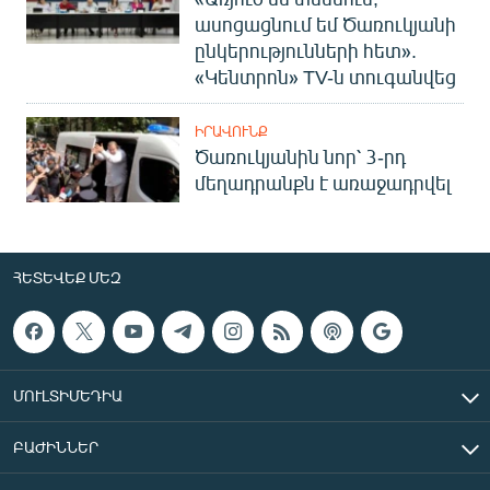
ասոցացնում եմ Ծառուկյանի
ընկերությունների հետ».
«Կենտրոն» TV-ն տուգանվեց
ԻՐԱՎՈՒՆՔ
Ծառուկյանին նոր՝ 3-րդ
մեղադրանքն է առաջադրվել
ՀԵՏԵՎԵՔ ՄԵԶ
ՄՈՒԼՏԻՄԵԴԻԱ
ԲԱԺԻՆՆԵՐ