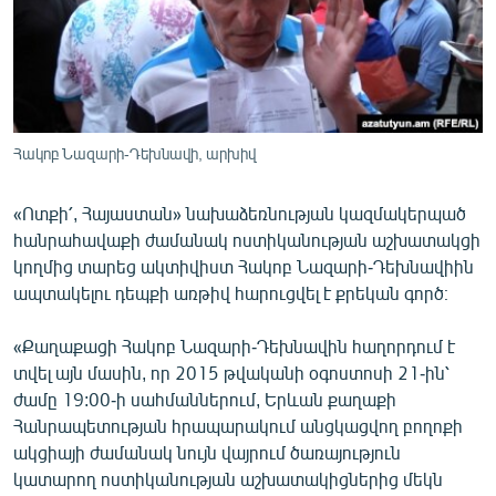
ՄԻՋԱԶԳԱՅԻՆ
ՄՇԱԿՈՒՅԹ
ՍՊՈՐՏ
ՄԵԿՆԱԲԱՆՈՒԹՅՈՒՆ
Հակոբ Նազարի-Դեխնավի, արխիվ
ՏՏ ԵՒ ԻՆՏԵՐՆԵՏ
«Ոտքի՛, Հայաստան» նախաձեռնության կազմակերպած
ԿՈՐՈՆԱՎԻՐՈՒՍ
հանրահավաքի ժամանակ ոստիկանության աշխատակցի
ԱՐԽԻՎ
կողմից տարեց ակտիվիստ Հակոբ Նազարի-Դեխնավիին
ապտակելու դեպքի առթիվ հարուցվել է քրեկան գործ։
ՏԵՍԱՆՅՈՒԹԵՐ
ԲԱՆԱՎԵՃ
«Քաղաքացի Հակոբ Նազարի-Դեխնավին հաղորդում է
տվել այն մասին, որ 2015 թվականի օգոստոսի 21-ին՝
ՁԳՏԵԼՈՎ ԼԱՎԱԳՈՒՅՆԻՆ
ժամը 19:00-ի սահմաններում, Երևան քաղաքի
ՓՈԴՔԱՍԹ
Հանրապետության հրապարակում անցկացվող բողոքի
ակցիայի ժամանակ նույն վայրում ծառայություն
Հայերեն
կատարող ոստիկանության աշխատակիցներից մեկն