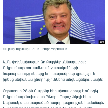
ՄԻՋԱԶԳԱՅԻՆ
ՄՇԱԿՈՒՅԹ
ՍՊՈՐՏ
ՄԵԿՆԱԲԱՆՈՒԹՅՈՒՆ
ՏՏ ԵՒ ԻՆՏԵՐՆԵՏ
ԿՈՐՈՆԱՎԻՐՈՒՍ
Ուկրաինայի նախագահ Պետրո Պորոշենկո
ԱՐԽԻՎ
ԱՄՆ փոխնախագահ Ջո Բայդենը քննադատել է
ՏԵՍԱՆՅՈՒԹԵՐ
Ուկրաինայի ռուսամետ անջատականների
հայտարարությունները նոր տարածքներ գրավելու և
ԲԱՆԱՎԵՃ
իրենց սեփական ընտրություններն անցկացնելու մասին։
ՁԳՏԵԼՈՎ ԼԱՎԱԳՈՒՅՆԻՆ
Օգոստոսի 28-ին Բայդենը հեռախոսազրույց է ունեցել
ՓՈԴՔԱՍԹ
Ուկրաինայի նախագահ Պետրո Պորոշենկոյի հետ։
Սպիտակ տան տարածած հաղորդագրության համաձայն,
Հայերեն