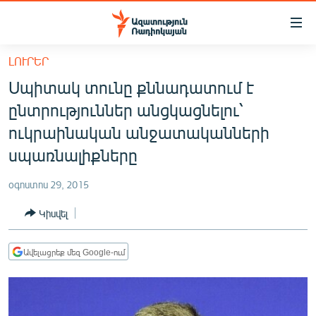
Մատչելիության
հղումներ
Անցնել
ԼՈՒՐԵՐ
հիմնական
ԱԶԱՏՈՒԹՅՈՒՆ TV
Սպիտակ տունը քննադատում է
բովանդակությանը
ՀԱՅԱՍՏԱՆ
Անցնել
ընտրություններ անցկացնելու՝
հիմնական
ՔԱՂԱՔԱԿԱՆ
ուկրաինական անջատականների
մենյուին
ԸՆՏՐՈՒԹՅՈՒՆՆԵՐ 2026
սպառնալիքները
Որոնում
ԻՐԱՎՈՒՆՔ
օգոստոս 29, 2015
ՀԱՍԱՐԱԿՈՒԹՅՈՒՆ
Կիսվել
ՏՆՏԵՍՈՒԹՅՈՒՆ
ՂԱՐԱԲԱՂ
Ավելացրեք մեզ Google-ում
ՊԱՏԵՐԱԶՄԻ 6 ՇԱԲԱԹՆԵՐԸ
ՏԱՐԱԾԱՇՐՋԱՆ