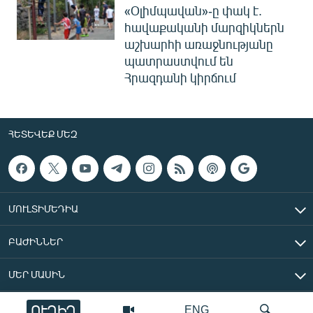
«Օլիմպավան»-ը փակ է.
հավաքականի մարզիկներն
աշխարհի առաջնությանը
պատրաստվում են
Հրազդանի կիրճում
ՀԵՏԵՎԵՔ ՄԵԶ
ՄՈՒԼՏԻՄԵԴԻԱ
ԲԱԺԻՆՆԵՐ
ՄԵՐ ՄԱՍԻՆ
ՈՒՂԻՂ
ENG
«Ազատ Եվրոպա/Ազատություն» ռադիոկայան © 2026