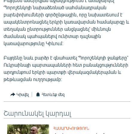
Բայդենն ամերիկյան աջակցությունն է առաջարկել
English
Պորոշենկոյի նախաձեռնած սահմանադրական
բարեփոխումների գործընթացին, որը նախատեսում է
Русский
ապակենտրոնացնել երկրի կառավարման համակարգը և
տեղական ընտրություններ անցկացնել՝ միևնույն
ՀԵՏԵՎԵՔ ՄԵԶ
ժամանակ պահպանելով ունիտար դաշնային
կառավարությունը Կիևում։
Բայդենը նաև բարձր է գնահատել Պորոշենկոյի ջանքերը՝
Ուկրաինայի պարտապանների հետ բանակցությունների
արդյունքում երկրի պարտքի վերակազմակերպման և
«Ազատության» բոլոր կայքերը
թեթևացման ուղղությամբ։
Կիսվել
Հետևեք մեզ
Շարունակել կարդալ
ՀԱՍԱՐԱԿՈՒԹՅՈՒՆ