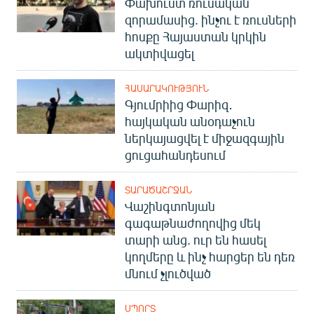
Փախուստ ռուսական
զորամասից. ինչու է ռուսների
հոսքը Հայաստան կրկին
ակտիվացել
ՀԱՍԱՐԱԿՈՒԹՅՈՒՆ
Գյումրիից Փարիզ․
հայկական անօդաչուն
ներկայացվել է միջազգային
ցուցահանդեսում
ՏԱՐԱԾԱՇՐՋԱՆ
Վաշինգտոնյան
գագաթնաժողովից մեկ
տարի անց. ուր են հասել
կողմերը և ինչ հարցեր են դեռ
մնում չլուծված
ՍՊՈՐՏ